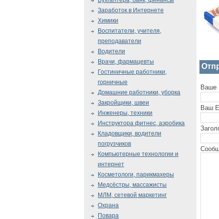
Бухгалтера, банк, финансы
Заработок в Интернете
Химики
Воспитатели, учителя,
преподаватели
Водители
Врачи, фармацевты
Отп
Гостиничные работники,
горничные
Ваше 
Домашние работники, уборка
Закройщики, швеи
Ваш E
Инженеры, техники
Инструктора фитнес, аэробика
Загол
Кладовщики, водители
погрузчиков
Сообщ
Компьютерные технологии и
интернет
Косметологи, парикмахеры
Медсёстры, массажисты
МЛМ, сетевой маркетинг
Охрана
Повара