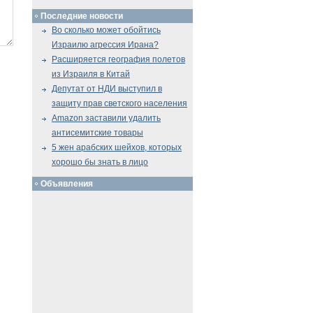
Последние новости
Во сколько может обойтись
Израилю агрессия Ирана?
Расширяется география полетов
из Израиля в Китай
Депутат от НДИ выступил в
защиту прав светского населения
Amazon заставили удалить
антисемитские товары
5 жен арабских шейхов, которых
хорошо бы знать в лицо
Объявления