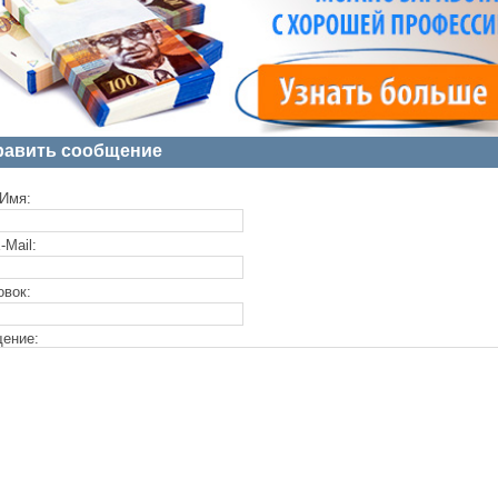
равить сообщение
Имя:
-Mail:
овок:
ение: