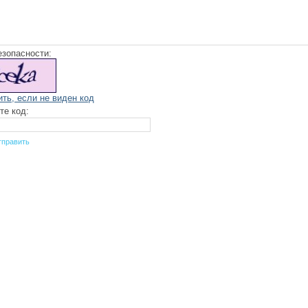
езопасности:
ить, если не виден код
те код: