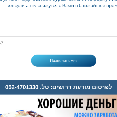
לפרסום מודעת דרושים: טל. 052-4701330