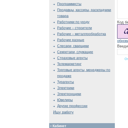
Программисты
Продавцы, кассиры, раскладчики
товара
Код б
Работники по уходу
Рабочие – строители
Рабочие – металлообработка
Рабочие разные
обнов
Введи
Слесари, сварщики
Секретари, служащие
Страховые агенты
Телемаркетинг
Торговые агенты, менеджеры по
продаже
Турагенты
Электрики
Электронщики
Ювелиры
Другие профессии
Ищу работу
Кабинет