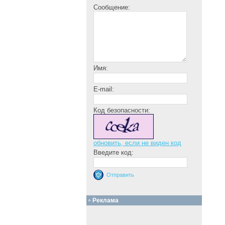
Сообщение:
Имя:
E-mail:
Код безопасности:
обновить, если не виден код
Введите код:
Реклама