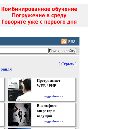
RSS
[ Скрыть ]
зраиля
Программист
WEB / PHP
подробнее >>
Видео/фото-
оператор и
ведущий
подробнее >>