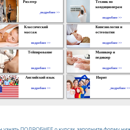
Риэлтер
Техник по
кондиционерам
​
подробнее >>
подробнее >>
Классический
Кинезиология и
массаж
остеопатия
подробнее >>
подробнее >>
Тейпирование
Маникюр и
педикюр
подробнее >>
подробнее >>
Английский язык
Иврит
подробнее >>
подробнее >>