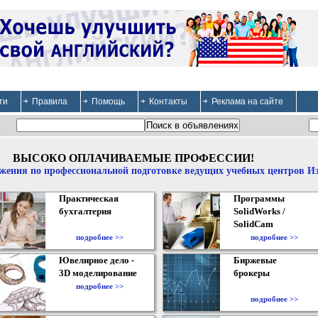
ти
Правила
Помощь
Контакты
Реклама на сайте
ВЫСОКО ОПЛАЧИВАЕМЫЕ ПРОФЕССИИ!
жения по профессиональной подготовке ведущих учебных центров И
Практическая
Программы
бухгалтерия
SolidWorks /
SolidCam
подробнее >>
подробнее >>
Ювелирное дело -
Биржевые
3D моделирование
брокеры
подробнее >>
подробнее >>