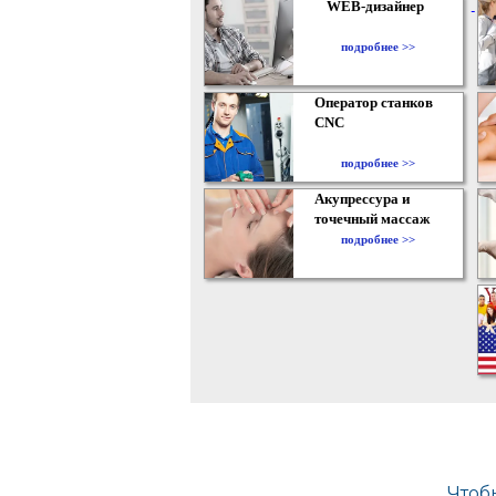
WEB-дизайнер
подробнее >>
Оператор станков
CNC
подробнее >>
Акупрессура и
точечный массаж
подробнее >>