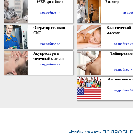
WEB-дизайнер
Риэлтер
​
подробнее >>
подро
Оператор станков
Классический
CNC
массаж
подробнее >>
подробнее >
Акупрессура и
Тейпирован
точечный массаж
подробнее >>
подробнее >
Английский я
подробнее >