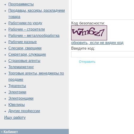
Программисты
Продавцы, кассиры, раскладчики
товара
Код безопасности:
Работники по уходу
Рабочие – строители
Рабочие – металлообработка
Рабочие разные
обновить, если не виден код
Введите код:
Слесари, сварщики
Секретари, служащие
Страховые агенты
Телемаркетинг
Торговые агенты, менеджеры по
продаже
Турагенты
Электрики
Электронщики
Ювелиры
Другие профессии
Ищу работу
Кабинет