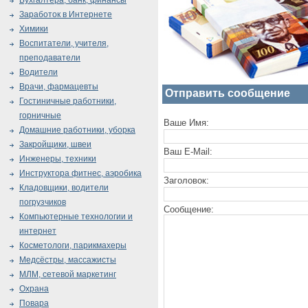
Бухгалтера, банк, финансы
Заработок в Интернете
Химики
Воспитатели, учителя,
преподаватели
Водители
Врачи, фармацевты
Отправить сообщение
Гостиничные работники,
горничные
Ваше Имя:
Домашние работники, уборка
Закройщики, швеи
Ваш E-Mail:
Инженеры, техники
Инструктора фитнес, аэробика
Заголовок:
Кладовщики, водители
погрузчиков
Сообщение:
Компьютерные технологии и
интернет
Косметологи, парикмахеры
Медсёстры, массажисты
МЛМ, сетевой маркетинг
Охрана
Повара