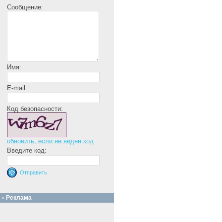
Сообщение:
Имя:
E-mail:
Код безопасности:
обновить, если не виден код
Введите код:
Реклама