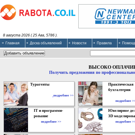
8 августа 2026 ( 25 Ава, 5786 ).
Главная
Доска объявлений
Новости
Правила
Помощ
ВЫСОКО ОПЛАЧИ
Получить предложения по профессионально
Турагенты
Практическая
бухгалтерия
подробнее >>
подробнее >
IT и программи-
Ювелирное дел
рование
3D моделирова
подробнее >>
подробнее >