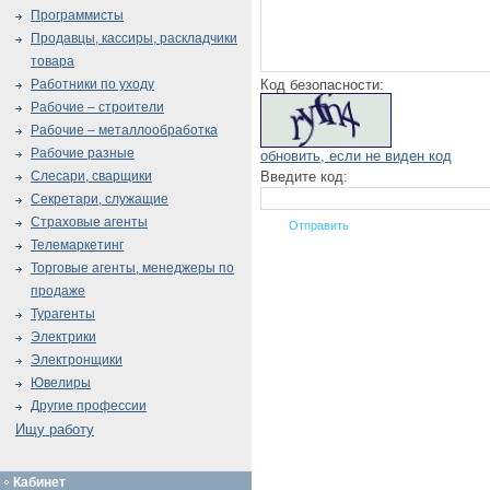
Программисты
Продавцы, кассиры, раскладчики
товара
Код безопасности:
Работники по уходу
Рабочие – строители
Рабочие – металлообработка
Рабочие разные
обновить, если не виден код
Введите код:
Слесари, сварщики
Секретари, служащие
Страховые агенты
Телемаркетинг
Торговые агенты, менеджеры по
продаже
Турагенты
Электрики
Электронщики
Ювелиры
Другие профессии
Ищу работу
Кабинет