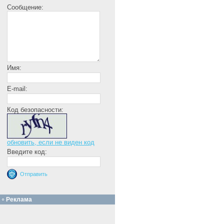
Сообщение:
Имя:
E-mail:
Код безопасности:
обновить, если не виден код
Введите код:
Реклама