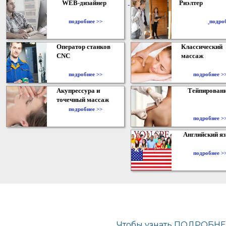
WEB-дизайнер
Риэлтер
​
подробнее >>
подро
Оператор станков
Классический
CNC
массаж
подробнее >>
подробнее >
Акупрессура и
Тейпирован
точечный массаж
подробнее >>
подробнее >
Английский я
подробнее >