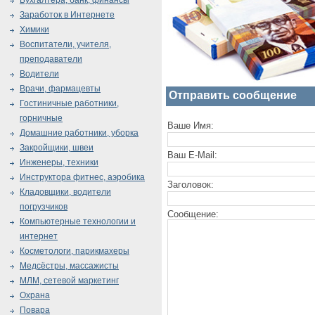
Бухгалтера, банк, финансы
Заработок в Интернете
Химики
Воспитатели, учителя,
преподаватели
Водители
Врачи, фармацевты
Отправить сообщение
Гостиничные работники,
горничные
Ваше Имя:
Домашние работники, уборка
Закройщики, швеи
Ваш E-Mail:
Инженеры, техники
Инструктора фитнес, аэробика
Заголовок:
Кладовщики, водители
погрузчиков
Сообщение:
Компьютерные технологии и
интернет
Косметологи, парикмахеры
Медсёстры, массажисты
МЛМ, сетевой маркетинг
Охрана
Повара