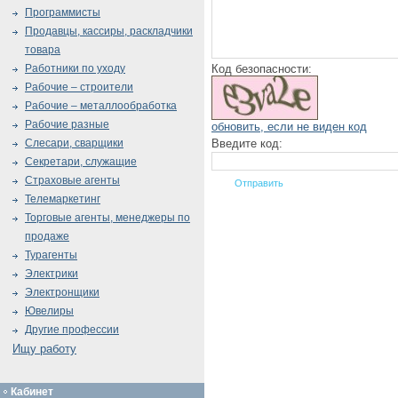
Программисты
Продавцы, кассиры, раскладчики
товара
Код безопасности:
Работники по уходу
Рабочие – строители
Рабочие – металлообработка
Рабочие разные
обновить, если не виден код
Введите код:
Слесари, сварщики
Секретари, служащие
Страховые агенты
Телемаркетинг
Торговые агенты, менеджеры по
продаже
Турагенты
Электрики
Электронщики
Ювелиры
Другие профессии
Ищу работу
Кабинет