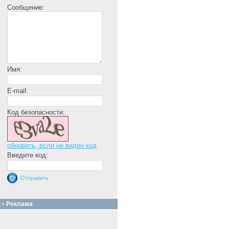
Сообщение:
Имя:
E-mail:
Код безопасности:
обновить, если не виден код
Введите код:
Реклама