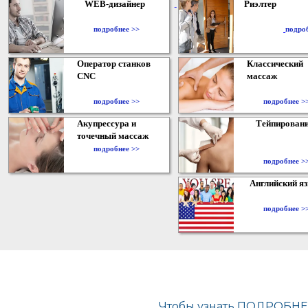
WEB-дизайнер
Риэлтер
​
подробнее >>
подро
Оператор станков
Классический
CNC
массаж
подробнее >>
подробнее >
Акупрессура и
Тейпирован
точечный массаж
подробнее >>
подробнее >
Английский я
подробнее >