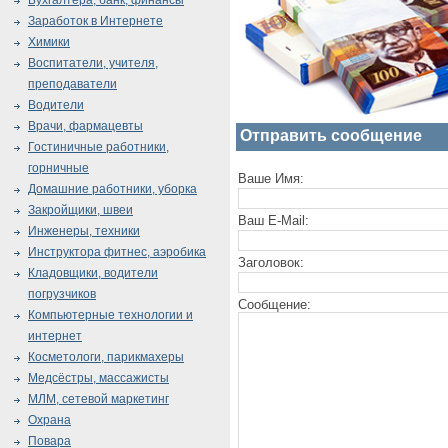
Бухгалтера, банк, финансы
Заработок в Интернете
Химики
Воспитатели, учителя,
преподаватели
Водители
Врачи, фармацевты
Отправить сообщение
Гостиничные работники,
горничные
Ваше Имя:
Домашние работники, уборка
Закройщики, швеи
Ваш E-Mail:
Инженеры, техники
Инструктора фитнес, аэробика
Заголовок:
Кладовщики, водители
погрузчиков
Сообщение:
Компьютерные технологии и
интернет
Косметологи, парикмахеры
Медсёстры, массажисты
МЛМ, сетевой маркетинг
Охрана
Повара