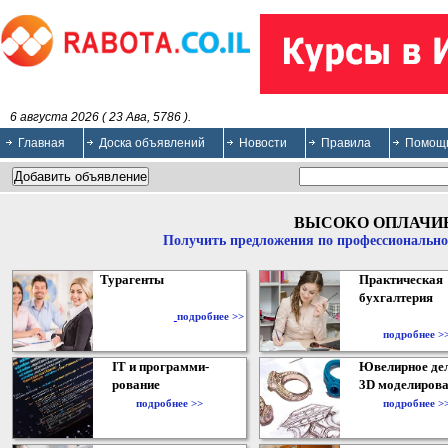
6 августа 2026 ( 23 Ава, 5786 ).
Главная
Доска объявлений
Новости
Правила
Помощ
ВЫСОКО ОПЛАЧИ
Получить предложения по профессионально
Турагенты
Практическая
бухгалтерия
подробнее >>
подробнее >
IT и программи-
Ювелирное дел
рование
3D моделирова
подробнее >>
подробнее >