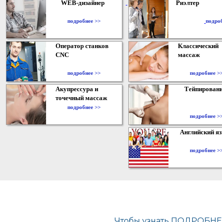
WEB-дизайнер
Риэлтер
​
подробнее >>
подро
Оператор станков
Классический
CNC
массаж
подробнее >>
подробнее >
Акупрессура и
Тейпирован
точечный массаж
подробнее >>
подробнее >
Английский я
подробнее >