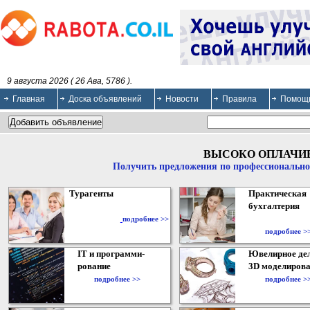
9 августа 2026 ( 26 Ава, 5786 ).
Главная
Доска объявлений
Новости
Правила
Помощ
ВЫСОКО ОПЛАЧИ
Получить предложения по профессионально
Турагенты
Практическая
бухгалтерия
подробнее >>
подробнее >
IT и программи-
Ювелирное дел
рование
3D моделирова
подробнее >>
подробнее >