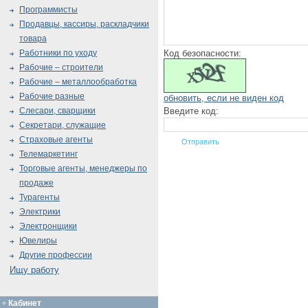
Программисты
Продавцы, кассиры, раскладчики
товара
Код безопасности:
Работники по уходу
Рабочие – строители
Рабочие – металлообработка
Рабочие разные
обновить, если не виден код
Введите код:
Слесари, сварщики
Секретари, служащие
Страховые агенты
Телемаркетинг
Торговые агенты, менеджеры по
продаже
Турагенты
Электрики
Электронщики
Ювелиры
Другие профессии
Ищу работу
Кабинет