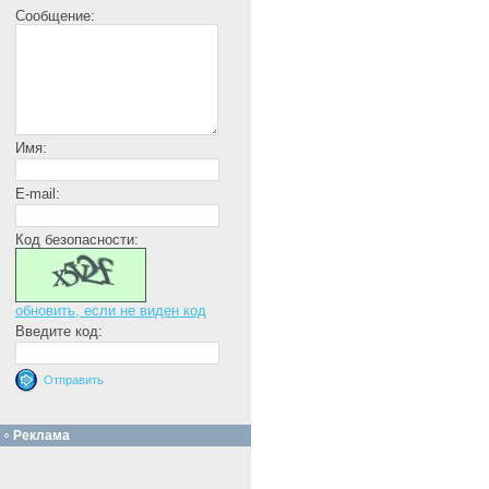
Сообщение:
Имя:
E-mail:
Код безопасности:
обновить, если не виден код
Введите код:
Реклама