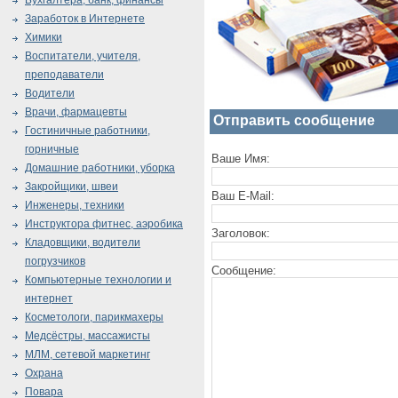
Бухгалтера, банк, финансы
Заработок в Интернете
Химики
Воспитатели, учителя,
преподаватели
Водители
Врачи, фармацевты
Отправить сообщение
Гостиничные работники,
горничные
Ваше Имя:
Домашние работники, уборка
Закройщики, швеи
Ваш E-Mail:
Инженеры, техники
Инструктора фитнес, аэробика
Заголовок:
Кладовщики, водители
погрузчиков
Сообщение:
Компьютерные технологии и
интернет
Косметологи, парикмахеры
Медсёстры, массажисты
МЛМ, сетевой маркетинг
Охрана
Повара