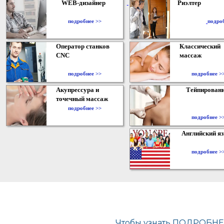
WEB-дизайнер
Риэлтер
​
подробнее >>
подро
Оператор станков
Классический
CNC
массаж
подробнее >>
подробнее >
Акупрессура и
Тейпирован
точечный массаж
подробнее >>
подробнее >
Английский я
подробнее >