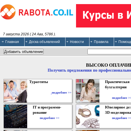
7 августа 2026 ( 24 Ава, 5786 ).
Главная
Доска объявлений
Новости
Правила
Помощ
ВЫСОКО ОПЛАЧИ
Получить предложения по профессионально
Турагенты
Практическая
бухгалтерия
подробнее >>
подробнее >
IT и программи-
Ювелирное дел
рование
3D моделирова
подробнее >>
подробнее >