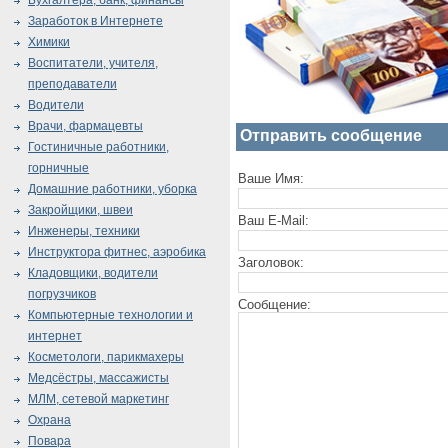
Бухгалтера, банк, финансы
Заработок в Интернете
Химики
Воспитатели, учителя,
преподаватели
Водители
Врачи, фармацевты
Отправить сообщение
Гостиничные работники,
горничные
Ваше Имя:
Домашние работники, уборка
Закройщики, швеи
Ваш E-Mail:
Инженеры, техники
Инструктора фитнес, аэробика
Заголовок:
Кладовщики, водители
погрузчиков
Сообщение:
Компьютерные технологии и
интернет
Косметологи, парикмахеры
Медсёстры, массажисты
МЛМ, сетевой маркетинг
Охрана
Повара