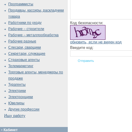
Программисты
Продавцы, кассиры, раскладчики
товара
Код безопасности:
Работники по уходу
Рабочие – строители
Рабочие – металлообработка
Рабочие разные
обновить, если не виден код
Введите код:
Слесари, сварщики
Секретари, служащие
Страховые агенты
Телемаркетинг
Торговые агенты, менеджеры по
продаже
Турагенты
Электрики
Электронщики
Ювелиры
Другие профессии
Ищу работу
Кабинет