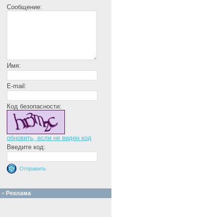
Сообщение:
Имя:
E-mail:
Код безопасности:
обновить, если не виден код
Введите код:
Реклама