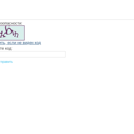
езопасности:
ить, если не виден код
те код: