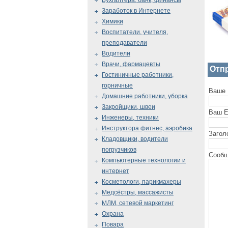
Бухгалтера, банк, финансы
Заработок в Интернете
Химики
Воспитатели, учителя,
преподаватели
Водители
Врачи, фармацевты
Отп
Гостиничные работники,
горничные
Ваше 
Домашние работники, уборка
Закройщики, швеи
Ваш E
Инженеры, техники
Инструктора фитнес, аэробика
Загол
Кладовщики, водители
погрузчиков
Сообщ
Компьютерные технологии и
интернет
Косметологи, парикмахеры
Медсёстры, массажисты
МЛМ, сетевой маркетинг
Охрана
Повара