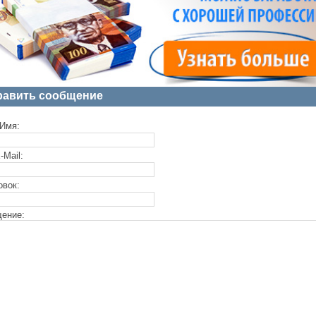
равить сообщение
Имя:
-Mail:
овок:
ение: