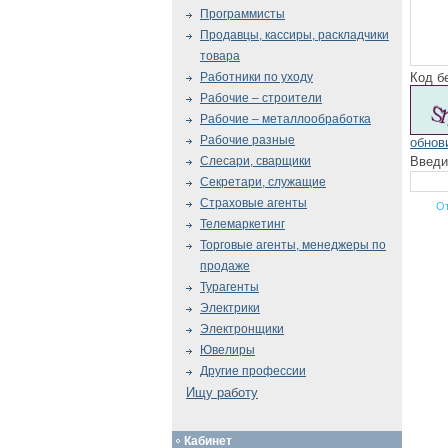
Программисты
Продавцы, кассиры, раскладчики
товара
Код б
Работники по уходу
Рабочие – строители
Рабочие – металлообработка
Рабочие разные
обнов
Введи
Слесари, сварщики
Секретари, служащие
Страховые агенты
Телемаркетинг
Торговые агенты, менеджеры по
продаже
Турагенты
Электрики
Электронщики
Ювелиры
Другие профессии
Ищу работу
Кабинет