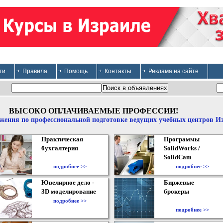
ти
Правила
Помощь
Контакты
Реклама на сайте
ВЫСОКО ОПЛАЧИВАЕМЫЕ ПРОФЕССИИ!
жения по профессиональной подготовке ведущих учебных центров И
Практическая
Программы
бухгалтерия
SolidWorks /
SolidCam
подробнее >>
подробнее >>
Ювелирное дело -
Биржевые
3D моделирование
брокеры
подробнее >>
подробнее >>