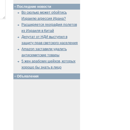
Последние новости
Во сколько может обойтись
Израилю агрессия Ирана?
Расширяется география полетов
из Израиля в Китай
Депутат от НДИ выступил в
защиту прав светского населения
Amazon заставили удалить
антисемитские товары
5 жен арабских шейхов, которых
хорошо бы знать в лицо
Объявления