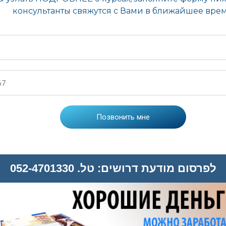
לפרסום מודעת דרושים: טל. 052-4701330