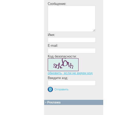
Сообщение:
Имя:
E-mail:
Код безопасности:
обновить, если не виден код
Введите код:
Реклама