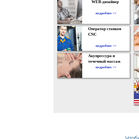
WEB-дизайнер
подробнее >>
Оператор станков
CNC
подробнее >>
Акупрессура и
точечный массаж
подробнее >>