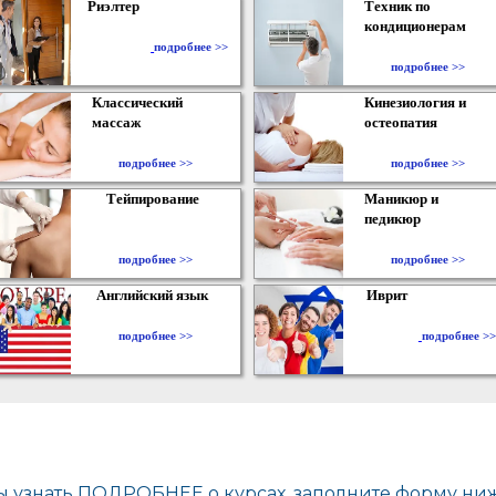
Риэлтер
Техник по
кондиционерам
​
подробнее >>
подробнее >>
Классический
Кинезиология и
массаж
остеопатия
подробнее >>
подробнее >>
Тейпирование
Маникюр и
педикюр
подробнее >>
подробнее >>
Английский язык
Иврит
подробнее >>
подробнее >>