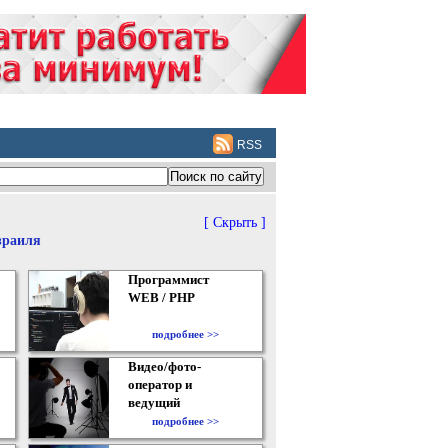
RSS
[ Скрыть ]
зраиля
Программист
WEB / PHP
подробнее >>
Видео/фото-
оператор и
ведущий
подробнее >>