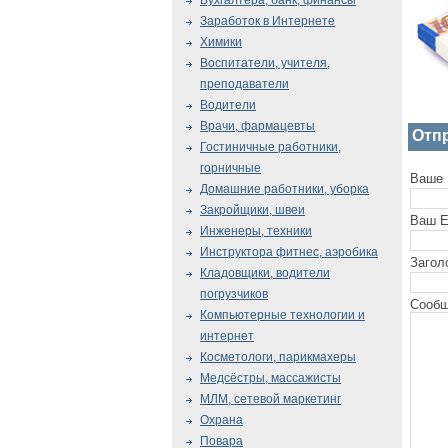
Бухгалтера, банк, финансы
Заработок в Интернете
Химики
Воспитатели, учителя,
преподаватели
Водители
Врачи, фармацевты
Отп
Гостиничные работники,
горничные
Ваше 
Домашние работники, уборка
Закройщики, швеи
Ваш E
Инженеры, техники
Инструктора фитнес, аэробика
Загол
Кладовщики, водители
погрузчиков
Сообщ
Компьютерные технологии и
интернет
Косметологи, парикмахеры
Медсёстры, массажисты
МЛМ, сетевой маркетинг
Охрана
Повара