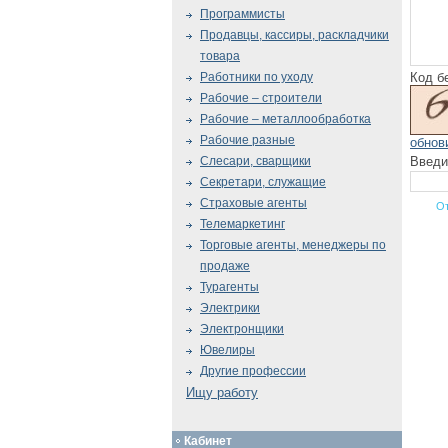
Программисты
Продавцы, кассиры, раскладчики
товара
Код б
Работники по уходу
Рабочие – строители
Рабочие – металлообработка
Рабочие разные
обнов
Введи
Слесари, сварщики
Секретари, служащие
Страховые агенты
Телемаркетинг
Торговые агенты, менеджеры по
продаже
Турагенты
Электрики
Электронщики
Ювелиры
Другие профессии
Ищу работу
Кабинет