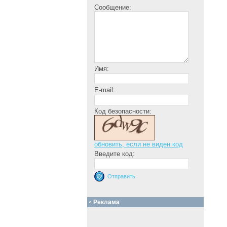
Сообщение:
Имя:
E-mail:
Код безопасности:
обновить, если не виден код
Введите код:
Реклама