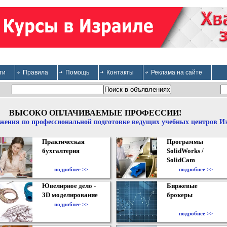
ти
Правила
Помощь
Контакты
Реклама на сайте
ВЫСОКО ОПЛАЧИВАЕМЫЕ ПРОФЕССИИ!
жения по профессиональной подготовке ведущих учебных центров И
Практическая
Программы
бухгалтерия
SolidWorks /
SolidCam
подробнее >>
подробнее >>
Ювелирное дело -
Биржевые
3D моделирование
брокеры
подробнее >>
подробнее >>