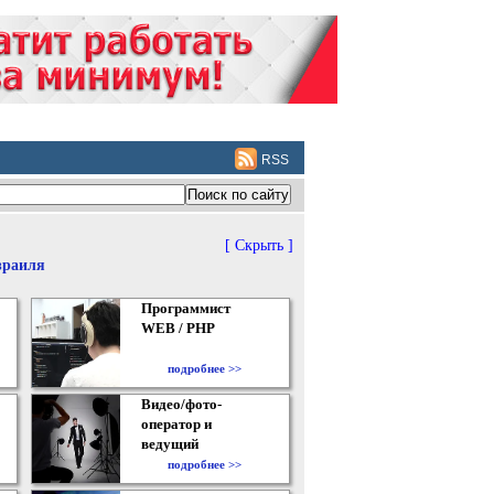
RSS
[ Скрыть ]
зраиля
Программист
WEB / PHP
подробнее >>
Видео/фото-
оператор и
ведущий
подробнее >>