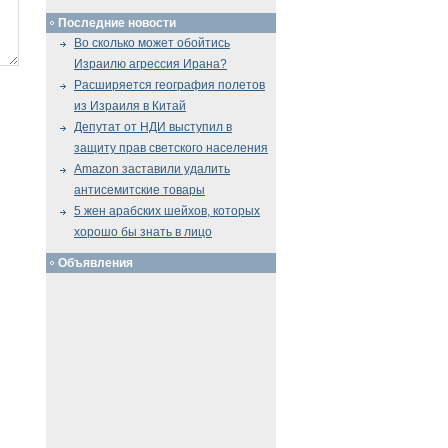
Последние новости
Во сколько может обойтись
Израилю агрессия Ирана?
Расширяется география полетов
из Израиля в Китай
Депутат от НДИ выступил в
защиту прав светского населения
Amazon заставили удалить
антисемитские товары
5 жен арабских шейхов, которых
хорошо бы знать в лицо
Объявления