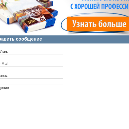
равить сообщение
Имя:
-Mail:
овок:
ение: