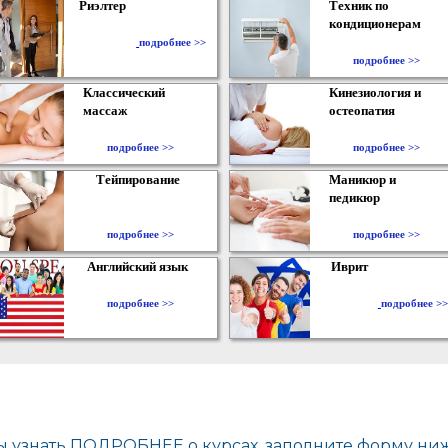
Риэлтер
Техник по
кондиционерам
​
подробнее >>
подробнее >>
Классический
Кинезиология и
массаж
остеопатия
подробнее >>
подробнее >>
Тейпирование
Маникюр и
педикюр
подробнее >>
подробнее >>
Английский язык
Иврит
подробнее >>
подробнее >>