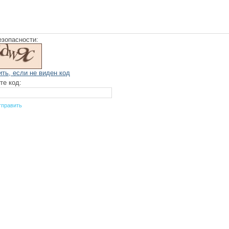
езопасности:
ить, если не виден код
те код: