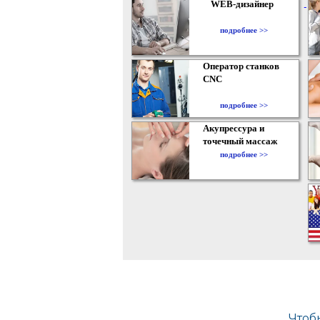
WEB-дизайнер
подробнее >>
Оператор станков
CNC
подробнее >>
Акупрессура и
точечный массаж
подробнее >>