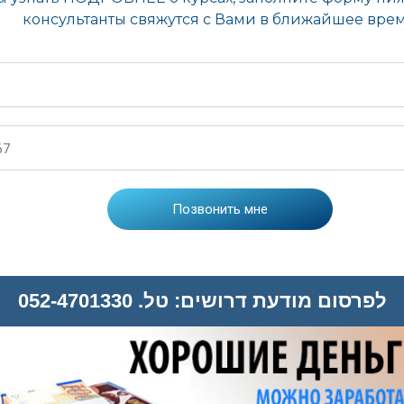
לפרסום מודעת דרושים: טל. 052-4701330