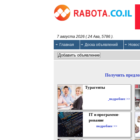
7 августа 2026 ( 24 Ава, 5786 ).
Главная
Доска объявлений
Новос
Получить предло
Турагенты
подробнее >>
IT и программи-
рование
подробнее >>