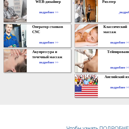
WEB-дизайнер
Риэлтер
​
подробнее >>
подро
Оператор станков
Классический
CNC
массаж
подробнее >>
подробнее >
Акупрессура и
Тейпирован
точечный массаж
подробнее >>
подробнее >
Английский я
подробнее >