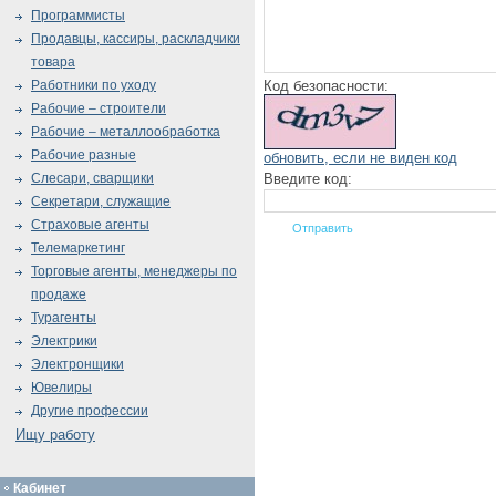
Программисты
Продавцы, кассиры, раскладчики
товара
Код безопасности:
Работники по уходу
Рабочие – строители
Рабочие – металлообработка
Рабочие разные
обновить, если не виден код
Введите код:
Слесари, сварщики
Секретари, служащие
Страховые агенты
Телемаркетинг
Торговые агенты, менеджеры по
продаже
Турагенты
Электрики
Электронщики
Ювелиры
Другие профессии
Ищу работу
Кабинет