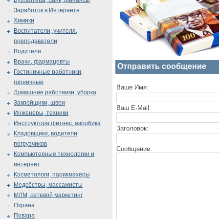
Бухгалтера, банк, финансы
Заработок в Интернете
Химики
Воспитатели, учителя,
преподаватели
Водители
Врачи, фармацевты
Отправить сообщение
Гостиничные работники,
горничные
Ваше Имя:
Домашние работники, уборка
Закройщики, швеи
Ваш E-Mail:
Инженеры, техники
Инструктора фитнес, аэробика
Заголовок:
Кладовщики, водители
погрузчиков
Сообщение:
Компьютерные технологии и
интернет
Косметологи, парикмахеры
Медсёстры, массажисты
МЛМ, сетевой маркетинг
Охрана
Повара