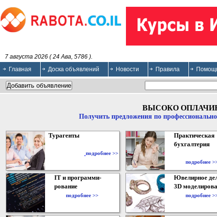
7 августа 2026 ( 24 Ава, 5786 ).
Главная
Доска объявлений
Новости
Правила
Помощ
ВЫСОКО ОПЛАЧИ
Получить предложения по профессионально
Турагенты
Практическая
бухгалтерия
подробнее >>
подробнее >
IT и программи-
Ювелирное дел
рование
3D моделирова
подробнее >>
подробнее >