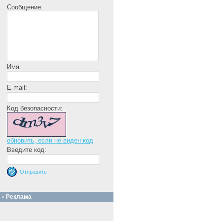
Сообщение:
Имя:
E-mail:
Код безопасности:
обновить, если не виден код
Введите код:
Реклама