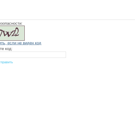
езопасности:
ить, если не виден код
те код: