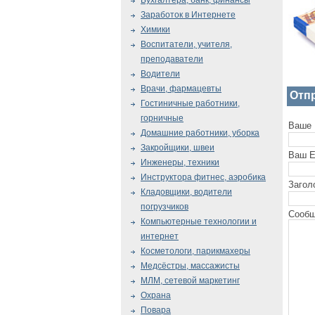
Бухгалтера, банк, финансы
Заработок в Интернете
Химики
Воспитатели, учителя,
преподаватели
Водители
Врачи, фармацевты
Отп
Гостиничные работники,
горничные
Ваше 
Домашние работники, уборка
Закройщики, швеи
Ваш E
Инженеры, техники
Инструктора фитнес, аэробика
Загол
Кладовщики, водители
погрузчиков
Сообщ
Компьютерные технологии и
интернет
Косметологи, парикмахеры
Медсёстры, массажисты
МЛМ, сетевой маркетинг
Охрана
Повара