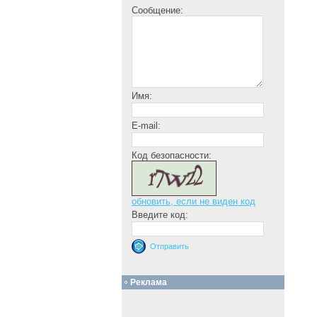
Сообщение:
Имя:
E-mail:
Код безопасности:
обновить, если не виден код
Введите код:
Реклама