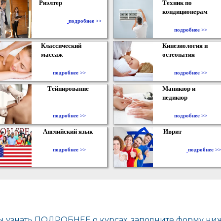
Риэлтер
Техник по
кондиционерам
​
подробнее >>
подробнее >>
Классический
Кинезиология и
массаж
остеопатия
подробнее >>
подробнее >>
Тейпирование
Маникюр и
педикюр
подробнее >>
подробнее >>
Английский язык
Иврит
подробнее >>
подробнее >>