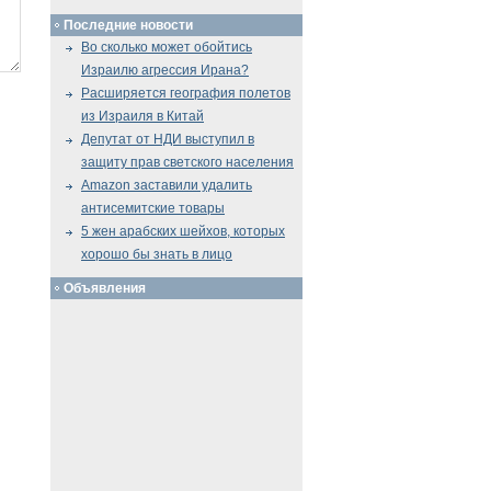
Последние новости
Во сколько может обойтись
Израилю агрессия Ирана?
Расширяется география полетов
из Израиля в Китай
Депутат от НДИ выступил в
защиту прав светского населения
Amazon заставили удалить
антисемитские товары
5 жен арабских шейхов, которых
хорошо бы знать в лицо
Объявления