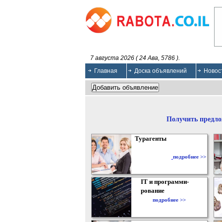
7 августа 2026 ( 24 Ава, 5786 ).
Главная
Доска объявлений
Новос
Получить предло
Турагенты
подробнее >>
IT и программи-
рование
подробнее >>