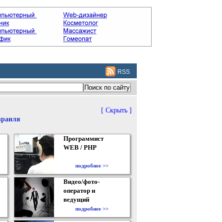
RSS
[ Скрыть ]
зраиля
Программист
WEB / PHP
подробнее >>
Видео/фото-
оператор и
ведущий
подробнее >>