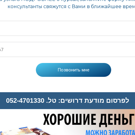
לפרסום מודעת דרושים: טל. 052-4701330