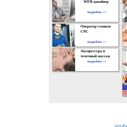
WEB-дизайнер
подробнее >>
Оператор станков
CNC
подробнее >>
Акупрессура и
точечный массаж
подробнее >>