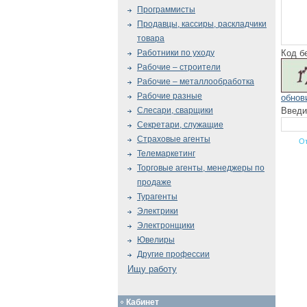
Программисты
Продавцы, кассиры, раскладчики
товара
Код б
Работники по уходу
Рабочие – строители
Рабочие – металлообработка
Рабочие разные
обнов
Введи
Слесари, сварщики
Секретари, служащие
Страховые агенты
Телемаркетинг
Торговые агенты, менеджеры по
продаже
Турагенты
Электрики
Электронщики
Ювелиры
Другие профессии
Ищу работу
Кабинет