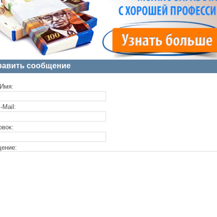
равить сообщение
Имя:
-Mail:
овок:
ение: