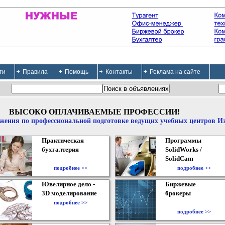
ти
Правила
Помощь
Контакты
Реклама на сайте
ВЫСОКО ОПЛАЧИВАЕМЫЕ ПРОФЕССИИ!
жения по профессиональной подготовке ведущих учебных центров И
Практическая
Программы
бухгалтерия
SolidWorks /
SolidCam
подробнее >>
подробнее >>
Ювелирное дело -
Биржевые
3D моделирование
брокеры
подробнее >>
подробнее >>