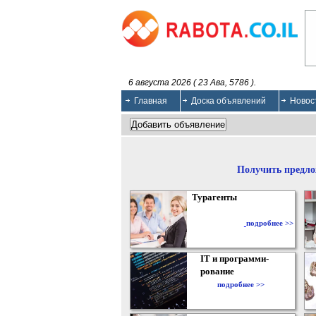
6 августа 2026 ( 23 Ава, 5786 ).
Главная
Доска объявлений
Новос
Получить предло
Турагенты
подробнее >>
IT и программи-
рование
подробнее >>