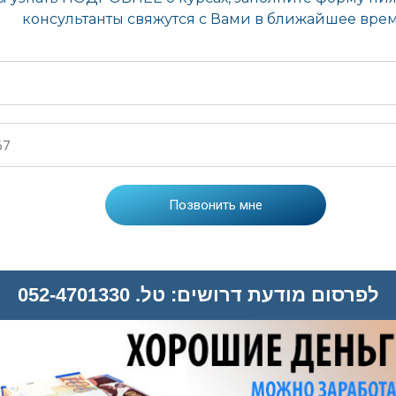
לפרסום מודעת דרושים: טל. 052-4701330