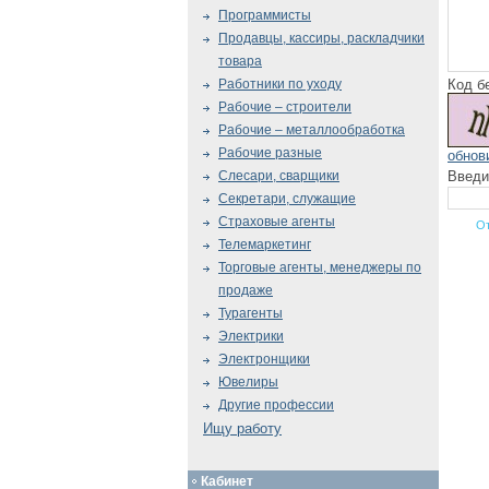
Программисты
Продавцы, кассиры, раскладчики
товара
Код б
Работники по уходу
Рабочие – строители
Рабочие – металлообработка
Рабочие разные
обнов
Введи
Слесари, сварщики
Секретари, служащие
Страховые агенты
Телемаркетинг
Торговые агенты, менеджеры по
продаже
Турагенты
Электрики
Электронщики
Ювелиры
Другие профессии
Ищу работу
Кабинет