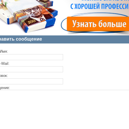
равить сообщение
Имя:
-Mail:
овок:
ение: