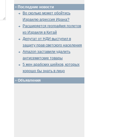
Последние новости
Во сколько может обойтись
Израилю агрессия Ирана?
Расширяется география полетов
из Израиля в Китай
Депутат от НДИ выступил в
защиту прав светского населения
Amazon заставили удалить
антисемитские товары
5 жен арабских шейхов, которых
хорошо бы знать в лицо
Объявления