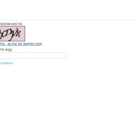
езопасности:
ить, если не виден код
те код: