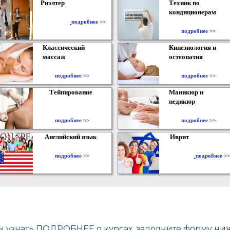
Риэлтер
Техник по
кондиционерам
​
подробнее >>
подробнее >>
Классический
Кинезиология и
массаж
остеопатия
подробнее >>
подробнее >>
Тейпирование
Маникюр и
педикюр
подробнее >>
подробнее >>
Английский язык
Иврит
подробнее >>
подробнее >>