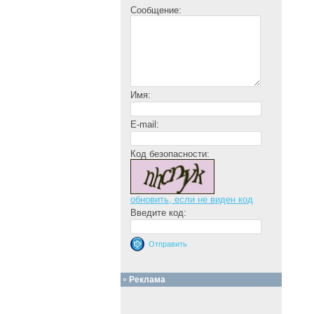
Сообщение:
Имя:
E-mail:
Код безопасности:
обновить, если не виден код
Введите код:
Реклама