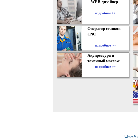
WEB-дизайнер
подробнее >>
Оператор станков
CNC
подробнее >>
Акупрессура и
точечный массаж
подробнее >>