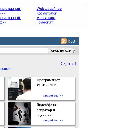
RSS
[ Скрыть ]
зраиля
Программист
WEB / PHP
подробнее >>
Видео/фото-
оператор и
ведущий
подробнее >>