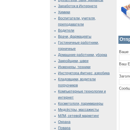
Бухгалтера, банк, финансы
Заработок в Интернете
Химики
Воспитатели, учителя,
преподаватели
Водители
Врачи, фармацевты
Отп
Гостиничные работники,
горничные
Ваше 
Домашние работники, уборка
Закройщики, швеи
Ваш E
Инженеры, техники
Инструктора фитнес, аэробика
Загол
Кладовщики, водители
погрузчиков
Сообщ
Компьютерные технологии и
интернет
Косметологи, парикмахеры
Медсёстры, массажисты
МЛМ, сетевой маркетинг
Охрана
Повара