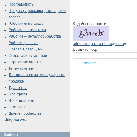
Программисты
Продавцы, кассиры, раскладчики
товара
Код безопасности:
Работники по уходу
Рабочие – строители
Рабочие – металлообработка
Рабочие разные
обновить, если не виден код
Введите код:
Слесари, сварщики
Секретари, служащие
Страховые агенты
Телемаркетинг
Торговые агенты, менеджеры по
продаже
Турагенты
Электрики
Электронщики
Ювелиры
Другие профессии
Ищу работу
Кабинет