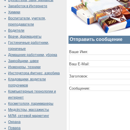
Бухгалтера, банк, финансы
Заработок в Интернете
Химики
Воспитатели, учителя,
преподаватели
Водители
Врачи, фармацевты
Отправить сообщение
Гостиничные работники,
горничные
Ваше Имя:
Домашние работники, уборка
Закройщики, швеи
Ваш E-Mail:
Инженеры, техники
Инструктора фитнес, аэробика
Заголовок:
Кладовщики, водители
погрузчиков
Сообщение:
Компьютерные технологии и
интернет
Косметологи, парикмахеры
Медсёстры, массажисты
МЛМ, сетевой маркетинг
Охрана
Повара