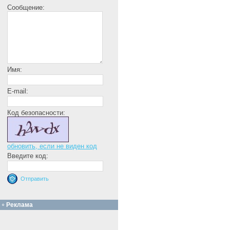
Сообщение:
Имя:
E-mail:
Код безопасности:
обновить, если не виден код
Введите код:
Реклама