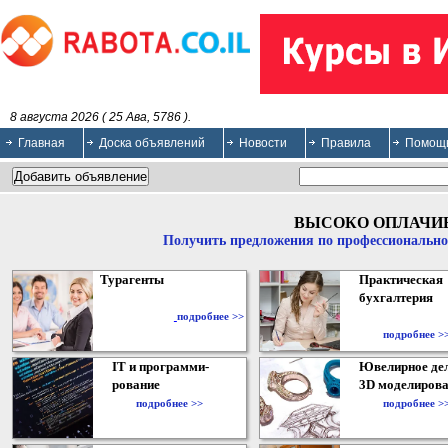
8 августа 2026 ( 25 Ава, 5786 ).
Главная
Доска объявлений
Новости
Правила
Помощ
ВЫСОКО ОПЛАЧИ
Получить предложения по профессионально
Турагенты
Практическая
бухгалтерия
подробнее >>
подробнее >
IT и программи-
Ювелирное дел
рование
3D моделирова
подробнее >>
подробнее >