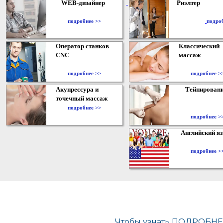
WEB-дизайнер
Риэлтер
​
подробнее >>
подро
Оператор станков
Классический
CNC
массаж
подробнее >>
подробнее >
Акупрессура и
Тейпирован
точечный массаж
подробнее >>
подробнее >
Английский я
подробнее >