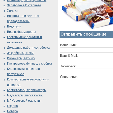
Бухгалтера, банк, финансы
Заработок в Интернете
Химики
Воспитатели, учителя,
преподаватели
Водители
Врачи, фармацевты
Отправить сообщение
Гостиничные работники,
горничные
Ваше Имя:
Домашние работники, уборка
Закройщики, швеи
Ваш E-Mail:
Инженеры, техники
Инструктора фитнес, аэробика
Заголовок:
Кладовщики, водители
погрузчиков
Сообщение:
Компьютерные технологии и
интернет
Косметологи, парикмахеры
Медсёстры, массажисты
МЛМ, сетевой маркетинг
Охрана
Повара