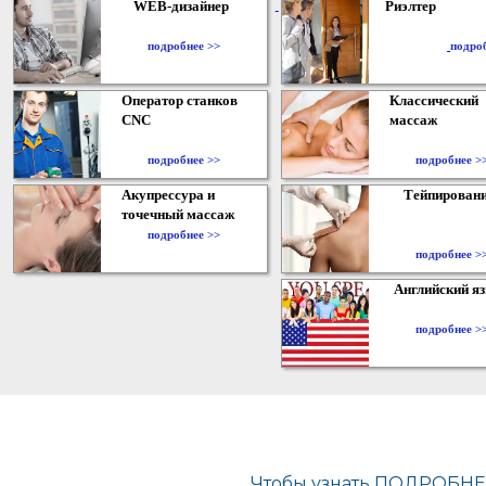
WEB-дизайнер
Риэлтер
​
подробнее >>
подро
Оператор станков
Классический
CNC
массаж
подробнее >>
подробнее >
Акупрессура и
Тейпирован
точечный массаж
подробнее >>
подробнее >
Английский я
подробнее >