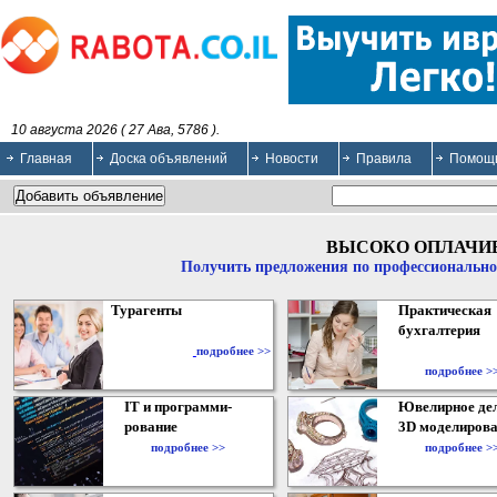
10 августа 2026 ( 27 Ава, 5786 ).
Главная
Доска объявлений
Новости
Правила
Помощ
ВЫСОКО ОПЛАЧИ
Получить предложения по профессионально
Турагенты
Практическая
бухгалтерия
подробнее >>
подробнее >
IT и программи-
Ювелирное дел
рование
3D моделирова
подробнее >>
подробнее >