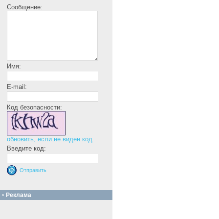
Сообщение:
Имя:
E-mail:
Код безопасности:
обновить, если не виден код
Введите код:
Реклама