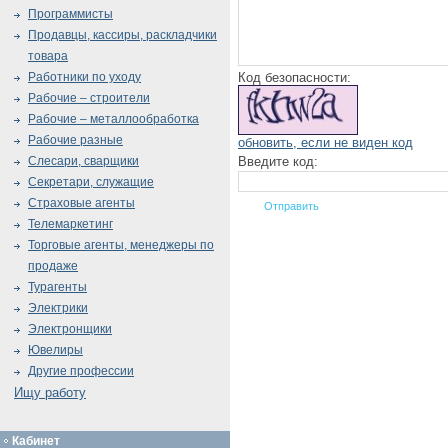
Программисты
Продавцы, кассиры, раскладчики
товара
Код безопасности:
Работники по уходу
Рабочие – строители
Рабочие – металлообработка
Рабочие разные
обновить, если не виден код
Введите код:
Слесари, сварщики
Секретари, служащие
Страховые агенты
Телемаркетинг
Торговые агенты, менеджеры по
продаже
Турагенты
Электрики
Электронщики
Ювелиры
Другие профессии
Ищу работу
Кабинет