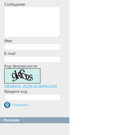
Сообщение:
Имя:
E-mail:
Код безопасности:
обновить, если не виден код
Введите код:
Реклама