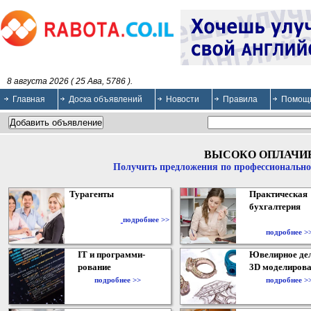
8 августа 2026 ( 25 Ава, 5786 ).
Главная
Доска объявлений
Новости
Правила
Помощ
ВЫСОКО ОПЛАЧИ
Получить предложения по профессионально
Турагенты
Практическая
бухгалтерия
подробнее >>
подробнее >
IT и программи-
Ювелирное дел
рование
3D моделирова
подробнее >>
подробнее >