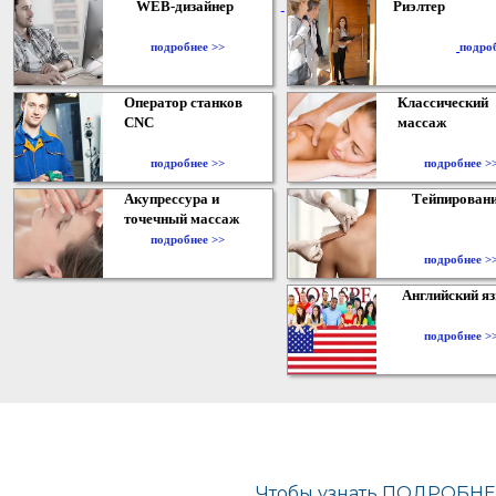
WEB-дизайнер
Риэлтер
​
подробнее >>
подро
Оператор станков
Классический
CNC
массаж
подробнее >>
подробнее >
Акупрессура и
Тейпирован
точечный массаж
подробнее >>
подробнее >
Английский я
подробнее >