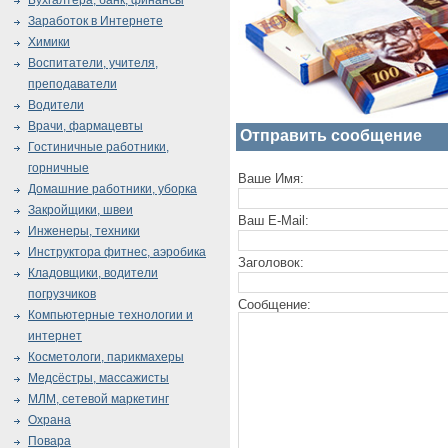
Бухгалтера, банк, финансы
Заработок в Интернете
Химики
Воспитатели, учителя,
преподаватели
Водители
Врачи, фармацевты
Отправить сообщение
Гостиничные работники,
горничные
Ваше Имя:
Домашние работники, уборка
Закройщики, швеи
Ваш E-Mail:
Инженеры, техники
Инструктора фитнес, аэробика
Заголовок:
Кладовщики, водители
погрузчиков
Сообщение:
Компьютерные технологии и
интернет
Косметологи, парикмахеры
Медсёстры, массажисты
МЛМ, сетевой маркетинг
Охрана
Повара