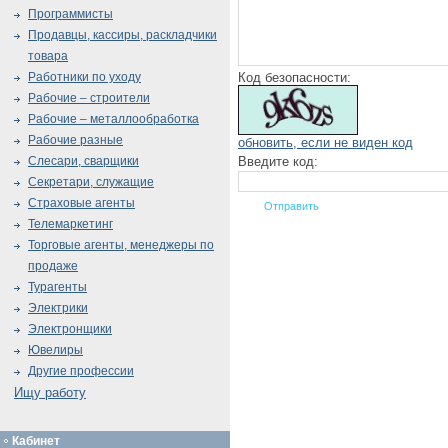
Программисты
Продавцы, кассиры, раскладчики
товара
Код безопасности:
Работники по уходу
Рабочие – строители
Рабочие – металлообработка
Рабочие разные
обновить, если не виден код
Введите код:
Слесари, сварщики
Секретари, служащие
Страховые агенты
Телемаркетинг
Торговые агенты, менеджеры по
продаже
Турагенты
Электрики
Электронщики
Ювелиры
Другие профессии
Ищу работу
Кабинет