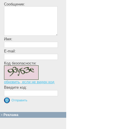
Сообщение:
Имя:
E-mail:
Код безопасности:
обновить, если не виден код
Введите код:
Реклама