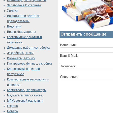
Бухгалтера, банк, финансы
Заработок в Интернете
Химики
Воспитатели, учителя,
преподаватели
Водители
Врачи, фармацевты
Отправить сообщение
Гостиничные работники,
горничные
Ваше Имя:
Домашние работники, уборка
Закройщики, швеи
Ваш E-Mail:
Инженеры, техники
Инструктора фитнес, аэробика
Заголовок:
Кладовщики, водители
погрузчиков
Сообщение:
Компьютерные технологии и
интернет
Косметологи, парикмахеры
Медсёстры, массажисты
МЛМ, сетевой маркетинг
Охрана
Повара