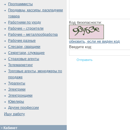
Программисты
Продавцы, кассиры, раскладчики
товара
Код безопасности:
Работники по уходу
Рабочие – строители
Рабочие – металлообработка
Рабочие разные
обновить, если не виден код
Введите код:
Слесари, сварщики
Секретари, служащие
Страховые агенты
Телемаркетинг
Торговые агенты, менеджеры по
продаже
Турагенты
Электрики
Электронщики
Ювелиры
Другие профессии
Ищу работу
Кабинет