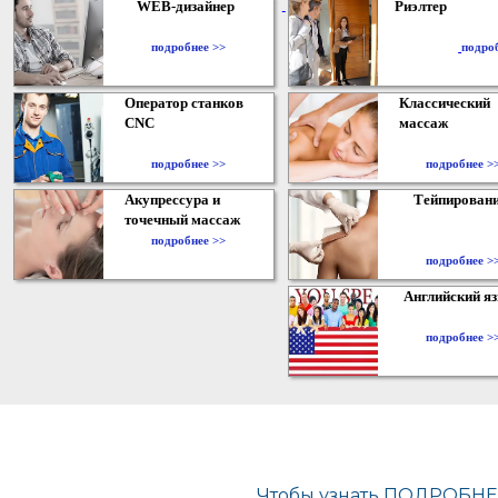
WEB-дизайнер
Риэлтер
​
подробнее >>
подро
Оператор станков
Классический
CNC
массаж
подробнее >>
подробнее >
Акупрессура и
Тейпирован
точечный массаж
подробнее >>
подробнее >
Английский я
подробнее >