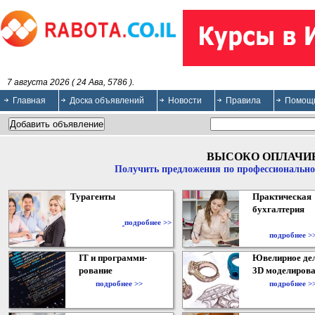
7 августа 2026 ( 24 Ава, 5786 ).
Главная
Доска объявлений
Новости
Правила
Помощ
ВЫСОКО ОПЛАЧИ
Получить предложения по профессионально
Турагенты
Практическая
бухгалтерия
подробнее >>
подробнее >
IT и программи-
Ювелирное дел
рование
3D моделирова
подробнее >>
подробнее >