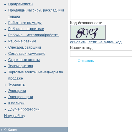
Программисты
Продавцы, кассиры, раскладчики
товара
Код безопасности:
Работники по уходу
Рабочие – строители
Рабочие – металлообработка
Рабочие разные
обновить, если не виден код
Введите код:
Слесари, сварщики
Секретари, служащие
Страховые агенты
Телемаркетинг
Торговые агенты, менеджеры по
продаже
Турагенты
Электрики
Электронщики
Ювелиры
Другие профессии
Ищу работу
Кабинет