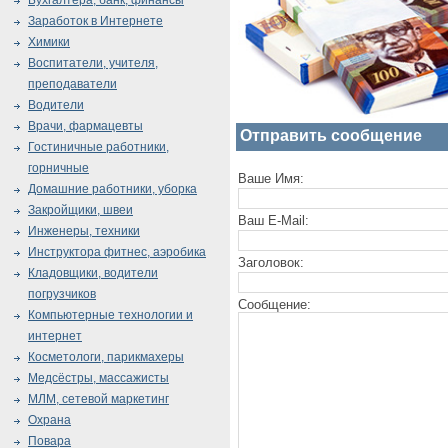
Бухгалтера, банк, финансы
Заработок в Интернете
Химики
Воспитатели, учителя,
преподаватели
Водители
Врачи, фармацевты
Отправить сообщение
Гостиничные работники,
горничные
Ваше Имя:
Домашние работники, уборка
Закройщики, швеи
Ваш E-Mail:
Инженеры, техники
Инструктора фитнес, аэробика
Заголовок:
Кладовщики, водители
погрузчиков
Сообщение:
Компьютерные технологии и
интернет
Косметологи, парикмахеры
Медсёстры, массажисты
МЛМ, сетевой маркетинг
Охрана
Повара