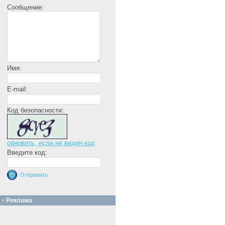
Сообщение:
Имя:
E-mail:
Код безопасности:
обновить, если не виден код
Введите код:
Реклама