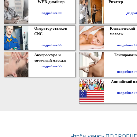
WEB-дизайнер
Риэлтер
​
подробнее >>
подро
Оператор станков
Классический
CNC
массаж
подробнее >>
подробнее >
Акупрессура и
Тейпирован
точечный массаж
подробнее >>
подробнее >
Английский я
подробнее >