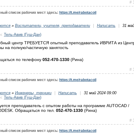
# 
ный список рабочих мест здесь:
https://t.me/rabotacoil
уются
»
Воспитатели, учителя, преподаватели
|
Написать
|
31 ма
н:
Тель-Авив (Гуш-Дан)
ебный центр ТРЕБУЕТСЯ опытный преподаватель ИВРИТА из Цент
ны на полную/частичную занятость
щаться по телефону
052-470-1330
(Рина)
# 
ный список рабочих мест здесь:
https://t.me/rabotacoil
уются
»
Инженеры, техники
|
Написать
|
31 май 2024 09:00
н:
Тель-Авив (Гуш-Дан)
уется преподаватель с опытом работы на программе AUTOCAD /
DESK. Обращаться по тел.
052-470-1330
(Рина)
# 
ный список рабочих мест здесь:
https://t.me/rabotacoil