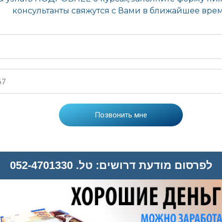
לפרסום מודעת דרושים: טל. 052-4701330