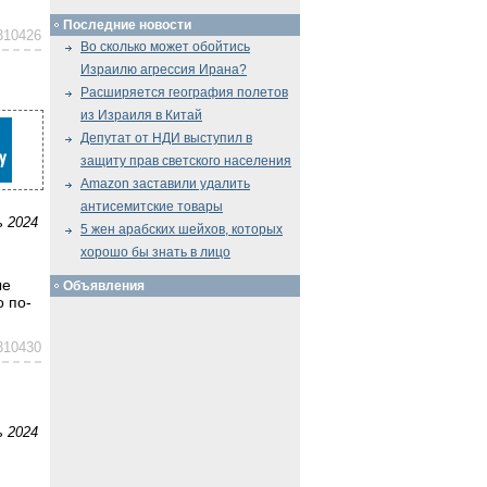
Последние новости
310426
Во сколько может обойтись
Израилю агрессия Ирана?
Расширяется география полетов
из Израиля в Китай
Депутат от НДИ выступил в
защиту прав светского населения
Amazon заставили удалить
антисемитские товары
ь 2024
5 жен арабских шейхов, которых
хорошо бы знать в лицо
ые
Объявления
 по-
310430
ь 2024