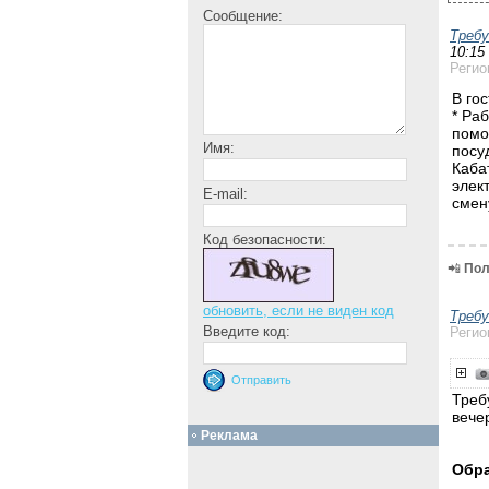
Сообщение:
Треб
10:15
Регио
В го
* Ра
помо
Имя:
посу
Каба
элек
E-mail:
смен
Код безопасности:
📲
Пол
обновить, если не виден код
Треб
Введите код:
Регио
Треб
вече
Реклама
Обра