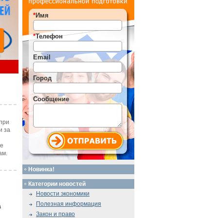
*
Имя
*
Телефон
Email
Город
Сообщение
при
и за
те
ам.
Новинка!
Категории новостей
Новости экономики
Полезная информация
a
Закон и право