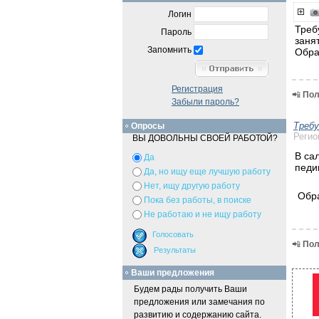
Логин
Треб
Пароль
заня
Запомнить
Обра
Регистрация
📲
Пол
Забыли пароль?
Треб
Опросы
Регио
ВЫ ДОВОЛЬНЫ СВОЕЙ РАБОТОЙ?
В са
Да
педи
Да, но ищу еще лучшую работу
Нет, ищу другую работу
Обра
Пока без работы, в поиске
Не работаю и не ищу работу
📲
Пол
Ваши предложения
Будем рады получить Ваши
предложения или замечания по
развитию и содержанию сайта.