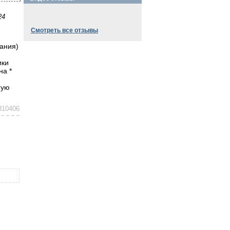
24
Смотреть все отзывы
вания)
ики
на *
ную
310406