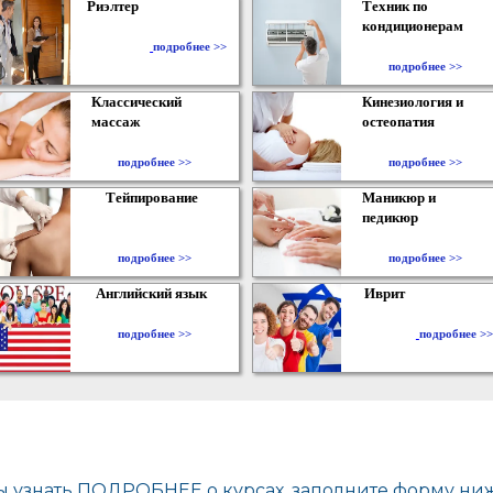
Риэлтер
Техник по
кондиционерам
​
подробнее >>
подробнее >>
Классический
Кинезиология и
массаж
остеопатия
подробнее >>
подробнее >>
Тейпирование
Маникюр и
педикюр
подробнее >>
подробнее >>
Английский язык
Иврит
подробнее >>
подробнее >>