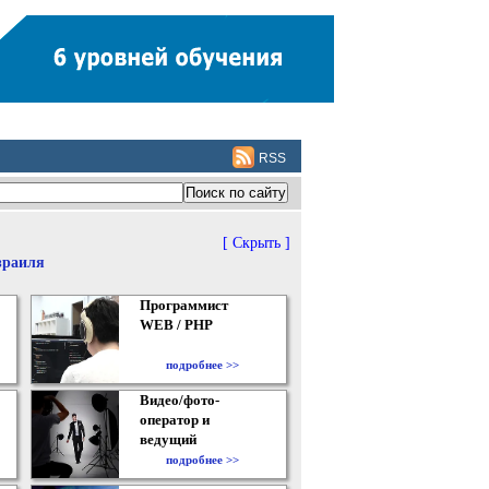
RSS
[ Скрыть ]
зраиля
Программист
WEB / PHP
подробнее >>
Видео/фото-
оператор и
ведущий
подробнее >>