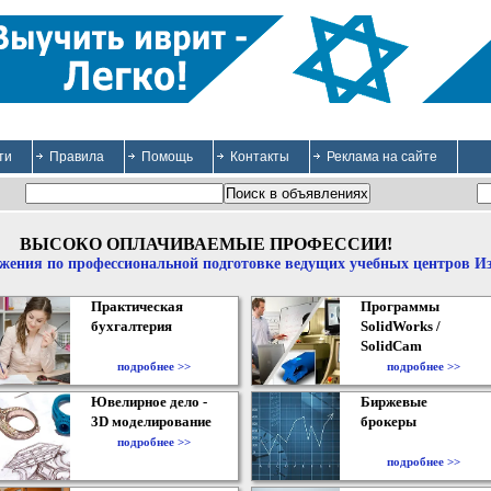
ти
Правила
Помощь
Контакты
Реклама на сайте
ВЫСОКО ОПЛАЧИВАЕМЫЕ ПРОФЕССИИ!
жения по профессиональной подготовке ведущих учебных центров И
Практическая
Программы
бухгалтерия
SolidWorks /
SolidCam
подробнее >>
подробнее >>
Ювелирное дело -
Биржевые
3D моделирование
брокеры
подробнее >>
подробнее >>