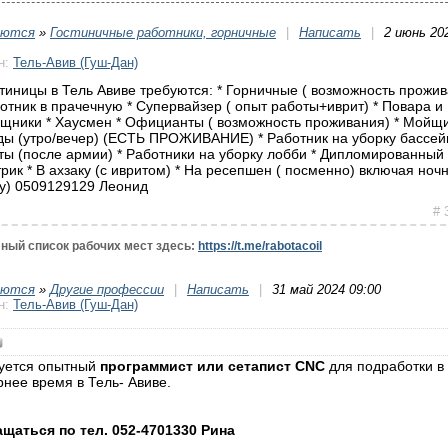
уются
»
Гостиничные работники, горничные
|
Написать
|
2 июнь 20
н:
Тель-Авив (Гуш-Дан)
стиницы в Тель Авиве требуются: * Горничные ( возможность прожи
ботник в прачечную * Супервайзер ( опыт работы+иврит) * Повара и
щники * Хаусмен * Официанты ( возможность проживания) * Мойщ
ды (утро/вечер) (ЕСТЬ ПРОЖИВАНИЕ) * Работник на уборку бассей
ты (после армии) * Работники на уборку лобби * Дипломированный
трик * В ахзаку (с ивритом) * На ресепшен ( посменно) включая ноч
у) 0509129129 Леонид
# 
ный список рабочих мест здесь:
https://t.me/rabotacoil
уются
»
Другие профессии
|
Написать
|
31 май 2024 09:00
н:
Тель-Авив (Гуш-Дан)
уется опытный
программист или сетапист CNC
для подработки в
рнее время в Тель- Авиве.
щаться по тел. 052-4701330 Рина