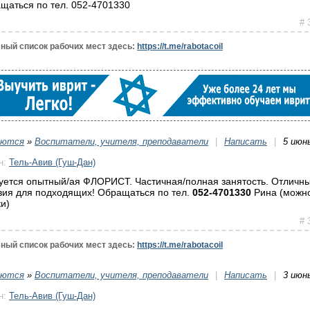
щаться по тел. 052-4701330
# 
ный список рабочих мест здесь:
https://t.me/rabotacoil
уются
»
Воспитатели, учителя, преподаватели
|
Написать
|
5 июн
н:
Тель-Авив (Гуш-Дан)
уется опытный/ая ФЛОРИСТ. Частичная/полная занятость. Отличн
вия для подходящих! Обращаться по тел.
052-4701330
Рина (можно
ки)
# 
ный список рабочих мест здесь:
https://t.me/rabotacoil
уются
»
Воспитатели, учителя, преподаватели
|
Написать
|
3 июн
н:
Тель-Авив (Гуш-Дан)