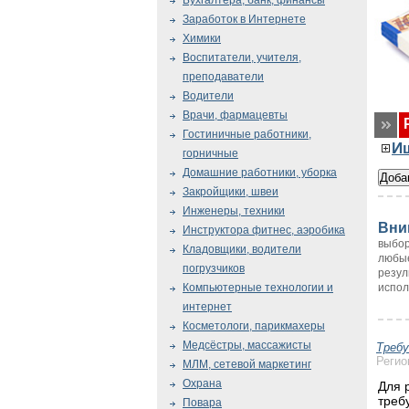
Бухгалтера, банк, финансы
Заработок в Интернете
Химики
Воспитатели, учителя,
преподаватели
Водители
Врачи, фармацевты
Гостиничные работники,
И
горничные
Домашние работники, уборка
Закройщики, швеи
Инженеры, техники
Вни
Инструктора фитнес, аэробика
выбор
Кладовщики, водители
любые
погрузчиков
резул
испол
Компьютерные технологии и
интернет
Косметологи, парикмахеры
Медсёстры, массажисты
Треб
Регио
МЛМ, сетевой маркетинг
Охрана
Для 
треб
Повара