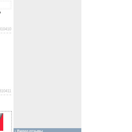
ю
310410
310411
Видео отзывы