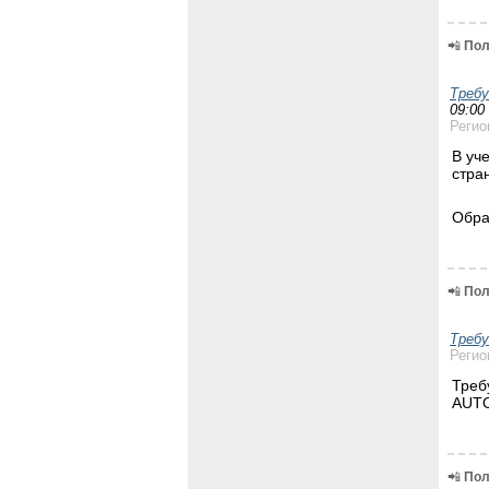
📲
Пол
Треб
09:00
Регио
В уч
стра
Обра
📲
Пол
Треб
Регио
Треб
AUTO
📲
Пол