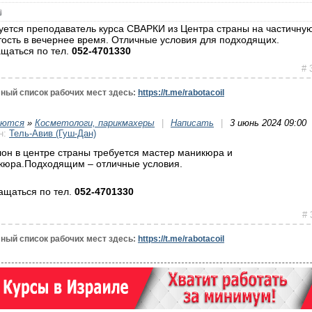
уется преподаватель курса СВАРКИ из Центра страны на частичну
тость в вечернее время. Отличные условия для подходящих.
щаться по тел.
052-4701330
# 
ный список рабочих мест здесь:
https://t.me/rabotacoil
уются
»
Косметологи, парикмахеры
|
Написать
|
3 июнь 2024 09:00
н:
Тель-Авив (Гуш-Дан)
лон в центре страны требуется мастер маникюра и
кюра.Подходящим – отличные условия.
щаться по тел.
052-4701330
# 
ный список рабочих мест здесь:
https://t.me/rabotacoil