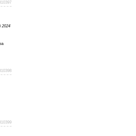
310397
й 2024
ра
310398
310399