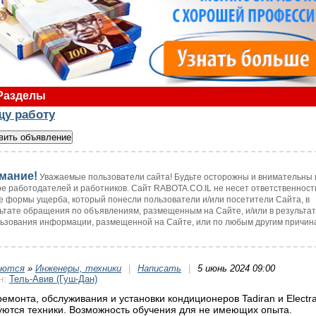
Разделы
щу работу
мание!
Уважаемые пользователи сайта! Будьте осторожны и внимательны 
е работодателей и работников. Сайт RABOTA.CO.IL не несет ответственност
 формы ущерба, который понесли пользователи и/или посетители Сайта, в
ьтате обращения по объявлениям, размещенным на Сайте, и/или в результа
ьзования информации, размещенной на Сайте, или по любым другим причин
уются
»
Инженеры, техники
|
Написать
|
5 июнь 2024 09:00
н:
Тель-Авив (Гуш-Дан)
ремонта, обслуживания и установки кондиционеров Tadiran и Electr
уются техники. Возможность обучения для не имеющих опыта.