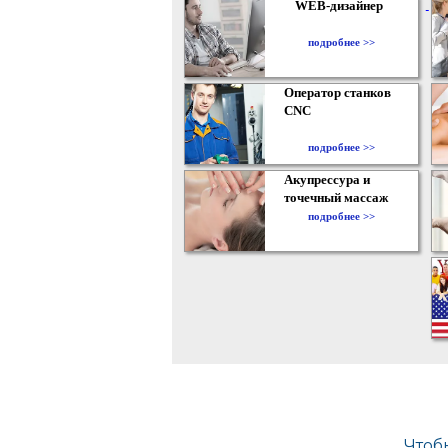
WEB-дизайнер
подробнее >>
Оператор станков
CNC
подробнее >>
Акупрессура и
точечный массаж
подробнее >>