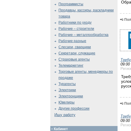
Обра
Программисты
Продавцы, кассиры, раскладчики
товара
📲
Пол
Работники по уходу
Рабочие – строители
Рабочие – металлообработка
Рабочие разные
Слесари, сварщики
Секретари, служащие
Страховые агенты
Треб
09:00
Телемаркетинг
Регио
Торговые агенты, менеджеры по
Треб
продаже
усло
Турагенты
русс
Электрики
Электронщики
Ювелиры
📲
Пол
Другие профессии
Ищу работу
Треб
09:00
Регио
Кабинет