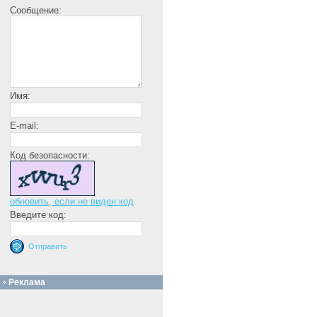
Сообщение:
Имя:
E-mail:
Код безопасности:
обновить, если не виден код
Введите код:
Реклама