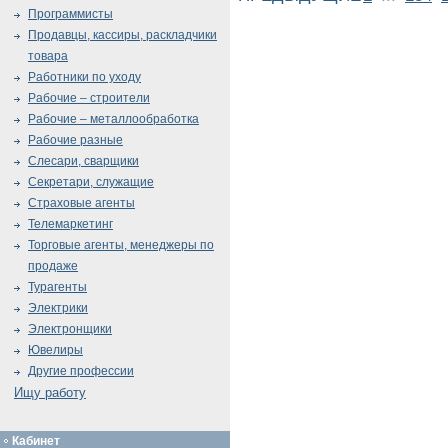
Программисты
Продавцы, кассиры, раскладчики
товара
Работники по уходу
Рабочие – строители
Рабочие – металлообработка
Рабочие разные
Слесари, сварщики
Секретари, служащие
Страховые агенты
Телемаркетинг
Торговые агенты, менеджеры по
продаже
Турагенты
Электрики
Электронщики
Ювелиры
Другие профессии
Ищу работу
Кабинет