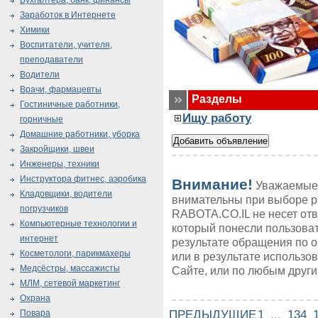
Бухгалтера, банк, финансы
Заработок в Интернете
Химики
Воспитатели, учителя,
преподаватели
Водители
Врачи, фармацевты
Разделы
Гостиничные работники,
Ищу работу
горничные
Домашние работники, уборка
Закройщики, швеи
Инженеры, техники
Инструктора фитнес, аэробика
Внимание!
Уважаемые 
Кладовщики, водители
внимательны при выборе р
погрузчиков
RABOTA.CO.IL не несет от
Компьютерные технологии и
который понесли пользоват
интернет
результате обращения по 
Косметологи, парикмахеры
или в результате использ
Медсёстры, массажисты
Сайте, или по любым друг
МЛМ, сетевой маркетинг
Охрана
ПРЕДЫДУЩИЕ
1
...
134
Повара