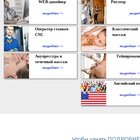
WEB-дизайнер
Риэлтер
​
подробнее >>
подро
Оператор станков
Классический
CNC
массаж
подробнее >>
подробнее >
Акупрессура и
Тейпирован
точечный массаж
подробнее >>
подробнее >
Английский я
подробнее >