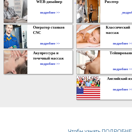
WEB-дизайнер
Риэлтер
​
подробнее >>
подро
Оператор станков
Классический
CNC
массаж
подробнее >>
подробнее >
Акупрессура и
Тейпирован
точечный массаж
подробнее >>
подробнее >
Английский я
подробнее >