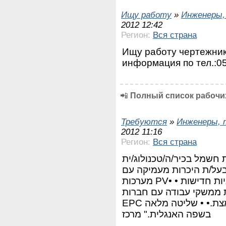
Ищу работу
»
Инженеры,
2012 12:42
Регион:
Вся страна
Ищу работу чертежник
информация по тел.:0
📲
Полный список рабочих
Требуются
»
Инженеры, 
2012 11:16
Регион:
Вся страна
חשמל בכיר/ה/טכנולוג/ית
על/ת היכרות מעמיקה עם
מערכות PV• • יכולת ניתוח ולימוד אודות טכנולוגיות חדישות
לת ממשקי עבודה עם חברות
EPC זרות וייצרני ציוד.• • מוכנות לעבודה מאומצת.• • שליטה מלאה
בשפה האנגלית." מרכז