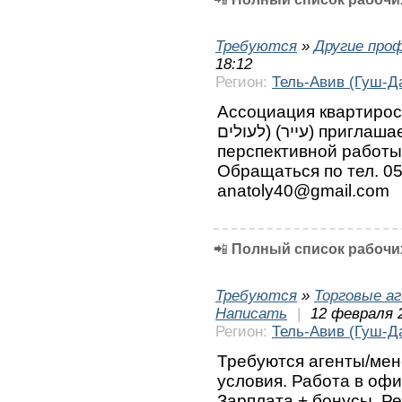
Требуются
»
Другие про
18:12
Регион:
Тель-Авив (Гуш-Д
Ассоциация квартиросъёмщиков
לעולים) (עייר) приглашает адвокатов для интересной
перспективной работы
Обращаться по тел. 05
anatoly40@gmail.com
📲
Полный список рабочих
Требуются
»
Торговые а
Написать
|
12 февраля 
Регион:
Тель-Авив (Гуш-Д
Требуются агенты/ме
условия. Работа в офи
Зарплата + бонусы. Р