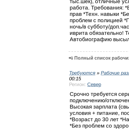
тыс.шек), отличные ус
работа. Требования: *
прав *Техн. навыки *Б
проблем с полицией *Г
ночь/в субботу/доп.ча
иврита обязательно! Т
Автобиографию высыла
📲
Полный список рабочих
Требуются
»
Рабочие ра
00:15
Регион:
Север
Срочно требуется сер
подключению/отключе
Высокая зарплата (свы
условия + питание, по
*Возраст до 30 лет *Н
*Без проблем со здор