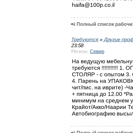
haifa@100p.co.il
📲
Полный список рабочих
Требуются
»
Другие про
23:58
Регион:
Север
На ведущую мебельну
требуются !!!!!!!!!!! 
СТОЛЯР - с опытом 3
4. Парень на УПАКОВ
чит/пис. на иврите) -Ч
+ пятница до 12.00 *Р
минимум на среднем у
Крайот/Акко/Наарии Те
Автобиографию высыла
📲
Полный список рабочих