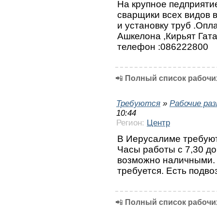
На крупное педприяти
сварщики всех видов в
и установку труб .Опл
Ашкелона ,Кирьят Гат
телефон :086222800
📲
Полный список рабочих
Требуются
»
Рабочие ра
10:44
Регион:
Центр
В Иерусалиме требуют
Часы работы с 7,30 до
возможно наличными. 
требуется. Есть подвоз
📲
Полный список рабочих