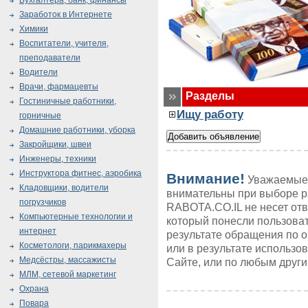
Бухгалтера, банк, финансы
Заработок в Интернете
Химики
Воспитатели, учителя,
преподаватели
Водители
Врачи, фармацевты
Разделы
Гостиничные работники,
Ищу работу
горничные
Домашние работники, уборка
Закройщики, швеи
Инженеры, техники
Инструктора фитнес, аэробика
Внимание!
Уважаемые 
Кладовщики, водители
внимательны при выборе р
погрузчиков
RABOTA.CO.IL не несет от
Компьютерные технологии и
который понесли пользоват
интернет
результате обращения по 
Косметологи, парикмахеры
или в результате использ
Медсёстры, массажисты
Сайте, или по любым друг
МЛМ, сетевой маркетинг
Охрана
Повара