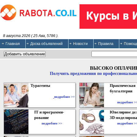
8 августа 2026 ( 25 Ава, 5786 ).
Главная
Доска объявлений
Новости
Правила
Помощ
ВЫСОКО ОПЛАЧИ
Получить предложения по профессионально
Турагенты
Практическая
бухгалтерия
подробнее >>
подробнее >
IT и программи-
Ювелирное дел
рование
3D моделирова
подробнее >>
подробнее >