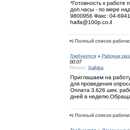
*Готовность к работе 
доп.часы - по мере на
9800956 Факс: 04-694
haifa@100p.co.il
📲
Полный список рабочих
Требуются
»
Рабочие ра
00:07
Регион:
Хайфа
Приглашаем на работ
для проведения опрос
Оплата 3.626 шек. раб
дней в неделю.Обращат
📲
Полный список рабочих