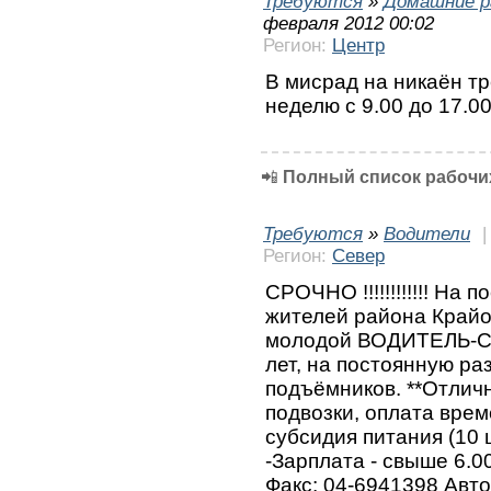
Требуются
»
Домашние р
февраля 2012 00:02
Регион:
Центр
В мисрад на никаён т
неделю с 9.00 до 17.0
📲
Полный список рабочих
Требуются
»
Водители
Регион:
Север
СРОЧНО !!!!!!!!!!!! На 
жителей района Крайот
молодой ВОДИТЕЛЬ-СБ
лет, на постоянную ра
подъёмников. **Отличн
подвозки, оплата врем
субсидия питания (10 ш
-Зарплата - свыше 6.0
Факс: 04-6941398 Авт