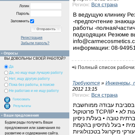
Регион:
Вся страна
Логин
В ведущую клинику Ре
Пароль
-предпочтение знающи
Запомнить
работы -полная/частич
подходящих Резюме вы
Регистрация
info@carmecosmetics.c
Забыли пароль?
информации: 08-9495
Опросы
ВЫ ДОВОЛЬНЫ СВОЕЙ РАБОТОЙ?
Да
📲
Полный список рабочих
Да, но ищу еще лучшую работу
Нет, ищу другую работу
Требуются
»
Инженеры, 
Пока без работы, в поиске
2012 13:15
Не работаю и не ищу работу
Регион:
Вся страна
ון בסביבת עבודה ממוחשבת
פרוטוקול TCP/IP • יכולת עבודה בצוות • עבודה בשעות לא
Ваши предложения
רתית טובה • בעל/ת ניסיון
Будем рады получить Ваши
ת • בעל נ/תיסיון בהקמת
предложения или замечания по
עורקי מיקרוגל בטכנולוגיותSDH/PDH ציוד של חברות כגון אריקסון
развитию и содержанию сайта.