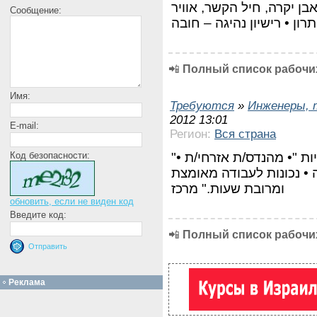
אבן יקרה, חיל הקשר, אוויר
Сообщение:
תרון • רישיון נהיגה – חובה
📲
Полный список рабочих
Имя:
Требуются
»
Инженеры, 
2012 13:01
E-mail:
Регион:
Вся страна
"מהנדס/ת אזרחי/ת לתכנון וקונסטרוקציות "• מהנדס/ת אזרחי/ת •
Код безопасности:
ה • נכונות לעבודה מאומצת
ומרובת שעות." מרכז
обновить, если не виден код
Введите код:
📲
Полный список рабочих
Реклама