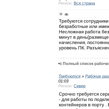
Регион:
Вся страна
Требуются сотрудники
безработные или име
Несложная работа без
минут в день(размещ
начисления, постоянн
уровень ПК. Разъяснен
📲
Полный список рабочих
Требуются
»
Рабочие ра
01:03
Регион:
Север
Срочно требуется се
- для работы по подк
контейнеров в порту .