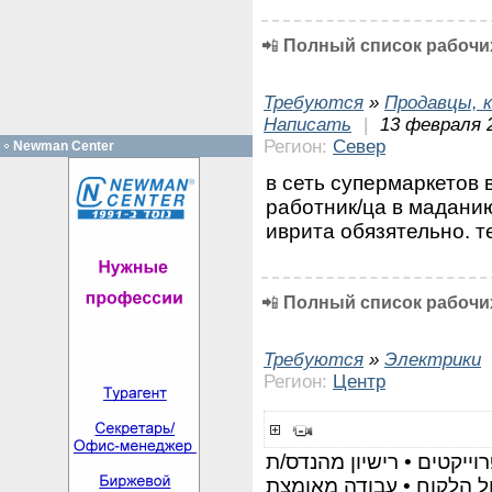
📲
Полный список рабочих
Требуются
»
Продавцы, к
Написать
|
13 февраля 2
Регион:
Север
Newman Center
в сеть супермаркетов 
работник/ца в мадани
иврита обязятельно. т
📲
Полный список рабочих
Требуются
»
Электрики
Регион:
Центр
וייקטים • רישיון מהנדס/ת