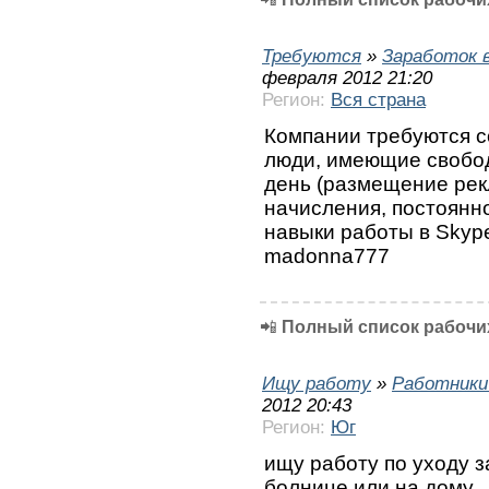
Требуются
»
Заработок 
февраля 2012 21:20
Регион:
Вся страна
Компании требуются с
люди, имеющие свобод
день (размещение рек
начисления, постоянн
навыки работы в Skyp
madonna777
📲
Полный список рабочих
Ищу работу
»
Работники
2012 20:43
Регион:
Юг
ищу работу по уходу з
болнице или на дому .