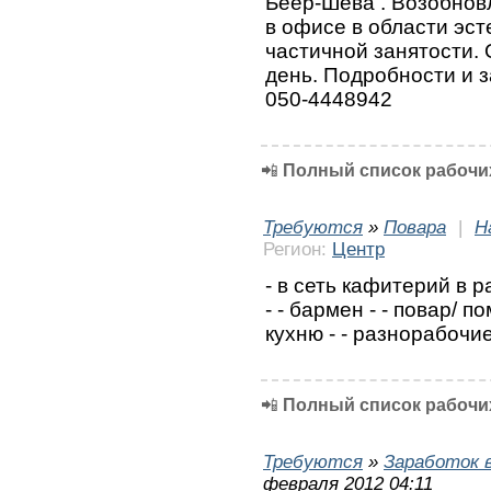
Беер-Шева . Возобнов
в офисе в области эст
частичной занятости. 
день. Подробности и з
050-4448942
📲
Полный список рабочих
Требуются
»
Повара
|
Н
Регион:
Центр
- в сеть кафитерий в 
- - бармен - - повар/ 
кухню - - разнорабочие
📲
Полный список рабочих
Требуются
»
Заработок 
февраля 2012 04:11