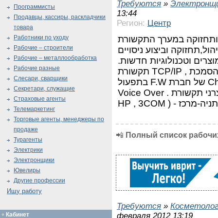
Требуются
»
Электронщ
Программисты
13:44
Продавцы, кассиры, раскладчики
Регион:
Центр
товара
 ותחזוקה במערך התקשורת
Работники по уходу
Рабочие – строители
ל,תחזוקה וביצוע ניסויים
Рабочие – металлообработка
צרים וטכנולוגיות חדשות
Рабочие разные
תקשורת TCP/IP , הסמכת CCNA או גבוהה יותר . ידע וניסיון
Слесари, сварщики
בתפעול F.W של חברת CheckPoint , והיכרות עם מערכות IP
Секретари, служащие
Voice Over . היכרות עם יצרני תקשורת IP נוספים (JUNIPER ,
Страховые агенты
HP , 3COM ) - מרכז
Телемаркетинг
Торговые агенты, менеджеры по
продаже
📲
Полный список рабочих
Турагенты
Электрики
Электронщики
Ювелиры
Другие профессии
Ищу работу
Требуются
»
Косметолог
февраля 2012 13:19
Кабинет