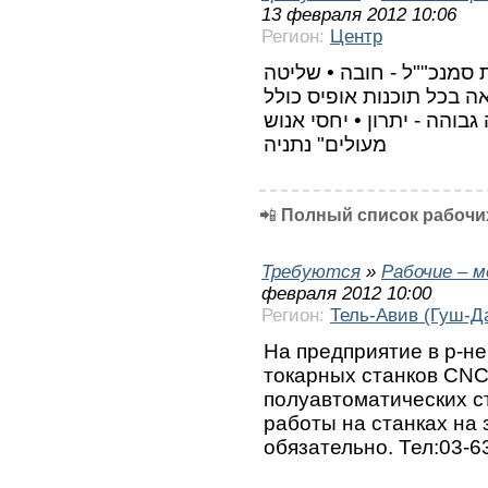
13 февраля 2012 10:06
Регион:
Центр
ת סמנכ""ל - חובה • שליטה
מלאה בכל תוכנות אופיס כולל POWER POINT •  בהכנת
בוהה - יתרון • יחסי אנוש
מעולים" נתניה
📲
Полный список рабочих
Требуются
»
Рабочие – 
февраля 2012 10:00
Регион:
Тель-Авив (Гуш-Д
На предприятие в р-н
токарных станков CNC
полуавтоматических с
работы на станках на
обязательно. Тел:03-