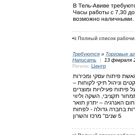
В Тель-Авиве требуютс
Часы работы с 7,30 до
возможно наличными. Е
📲
Полный список рабочих
Требуются
»
Торговые а
Написать
|
13 февраля 
Регион:
Центр
אשת פיתוח עסקי ומכירות
יקטים וניהול תיקי לקוחות
ל פיתוח פעילויות ומוצרים
מחור תקציבי, השקה וליווי
תחום האנרגיה – יתרון תואר
רות בחברה גדולה - לפחות
5 שנים" מרכז והשרון