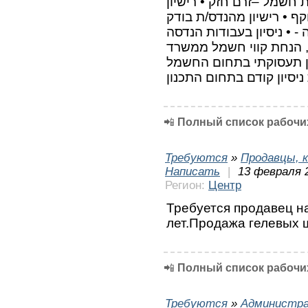
חשמל –זרם חזק • רישיון
ף • רישיון מהנדס/ת בודק
–  • ניסיון בעבודות הנדסה
1 ו 250 (חשמלאות, הנחת קווי חשמל ממשרד
יון תעסוקתי בתחום החשמל
יסיון קודם בתחום התכנון
📲
Полный список рабочих
Требуются
»
Продавцы, к
Написать
|
13 февраля 
Регион:
Центр
Требуется продавец н
лет.Продажа гелевых 
📲
Полный список рабочих
Требуются
»
Администра