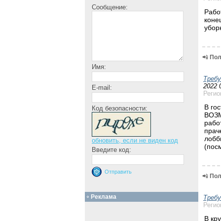
Сообщение:
Рабо
коне
убор
📲
Пол
Имя:
Треб
2022 
E-mail:
Регио
В го
Код безопасности:
ВОЗМ
рабо
прач
лобб
обновить, если не виден код
(пос
Введите код:
📲
Пол
Реклама
Треб
Регио
В кр