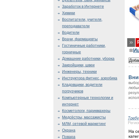
Бухгалтера, банк, финансы
Заработок в Интернете
Химики
Воспитатели, учителя,
преподаватели
Водители
Врачи, фармацевты
Гостиничные работники,
И
горничные
Домашние работники, уборка
Закройщики, швеи
Инженеры, техники
Вни
Инструктора фитнес, аэробика
выбор
Кладовщики, водители
любые
погрузчиков
резул
испол
Компьютерные технологии и
интернет
Косметологи, парикмахеры
Медсёстры, массажисты
Треб
Регио
МЛМ, сетевой маркетинг
Охрана
На с
кате
Повара