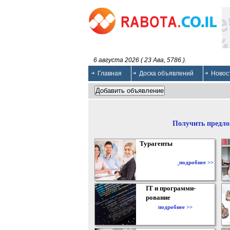
6 августа 2026 ( 23 Ава, 5786 ).
Главная
Доска объявлений
Новос
Получить предло
Турагенты
подробнее >>
IT и программи-
рование
подробнее >>