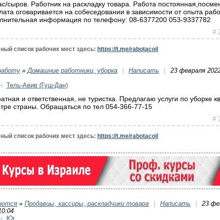
ас/сыров. Работник на раскладку товара. Работа постоянная,посме
лата оговаривается на собеседовании в зависимости от опыта рабо
лнительная информация по телефону: 08-6377200 053-9337782
# 
ный список рабочих мест здесь:
https://t.me/rabotacoil
работу
»
Домашние работники, уборка
|
Написать
|
23 февраля 2022
н:
Тель-Авив (Гуш-Дан)
ратная и ответственная, не туристка. Предлагаю услуги по уборке к
нтре страны. Обращаться по тел 054-366-77-15
# 
ный список рабочих мест здесь:
https://t.me/rabotacoil
уются
»
Продавцы, кассиры, раскладчики товара
|
Написать
|
23 фе
10:04
н:
Юг