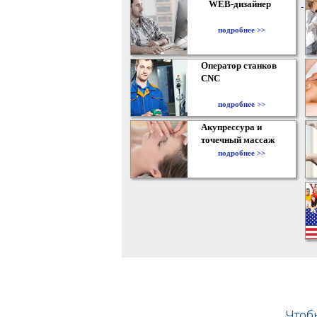
WEB-дизайнер
подробнее >>
Оператор станков
CNC
подробнее >>
Акупрессура и
точечный массаж
подробнее >>