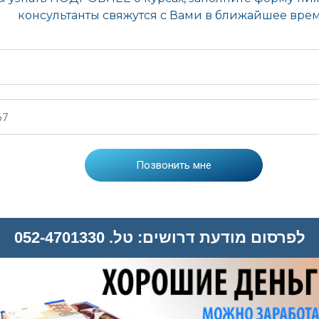
לפרסום מודעת דרושים: טל. 052-4701330