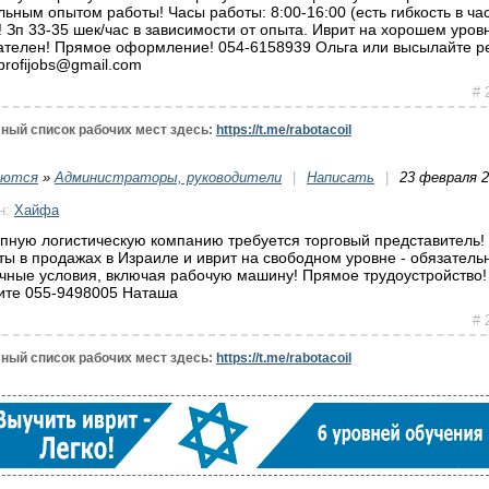
льным опытом работы! Часы работы: 8:00-16:00 (есть гибкость в час
т! Зп 33-35 шек/час в зависимости от опыта. Иврит на хорошем уров
ателен! Прямое оформление! 054-6158939 Ольга или высылайте 
.profijobs@gmail.com
# 
ный список рабочих мест здесь:
https://t.me/rabotacoil
уются
»
Администраторы, руководители
|
Написать
|
23 февраля 
н:
Хайфа
упную логистическую компанию требуется торговый представитель!
ты в продажах в Израиле и иврит на свободном уровне - обязатель
чные условия, включая рабочую машину! Прямое трудоустройство!
ите 055-9498005 Наташа
# 
ный список рабочих мест здесь:
https://t.me/rabotacoil