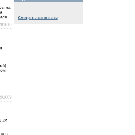
ры на
на
аиля
Смотреть все отзывы
291610
я
ей)
том
291609
9:48
но с