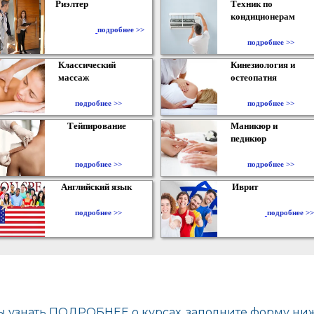
Риэлтер
Техник по
кондиционерам
​
подробнее >>
подробнее >>
Классический
Кинезиология и
массаж
остеопатия
подробнее >>
подробнее >>
Тейпирование
Маникюр и
педикюр
подробнее >>
подробнее >>
Английский язык
Иврит
подробнее >>
подробнее >>