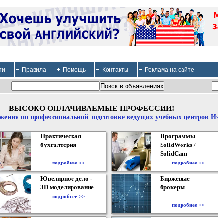
ти
Правила
Помощь
Контакты
Реклама на сайте
ВЫСОКО ОПЛАЧИВАЕМЫЕ ПРОФЕССИИ!
жения по профессиональной подготовке ведущих учебных центров И
Практическая
Программы
бухгалтерия
SolidWorks /
SolidCam
подробнее >>
подробнее >>
Ювелирное дело -
Биржевые
3D моделирование
брокеры
подробнее >>
подробнее >>