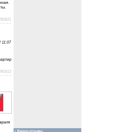
нная.
ты.
291621
 11:07
вартир
291613
враля
Видео отзывы