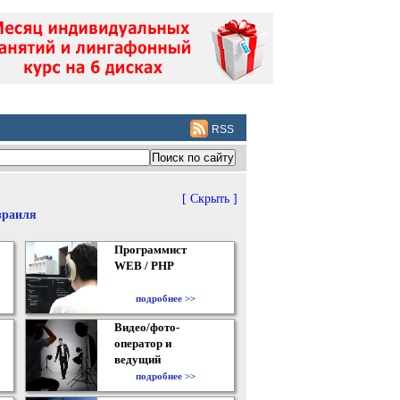
RSS
[ Скрыть ]
зраиля
Программист
WEB / PHP
подробнее >>
Видео/фото-
оператор и
ведущий
подробнее >>