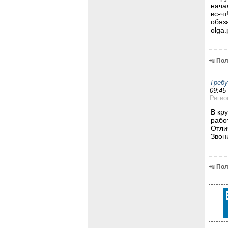
нача
вс-ч
обяз
olga
📲
Пол
Треб
09:45
Регио
В кр
рабо
Отли
Звон
📲
Пол