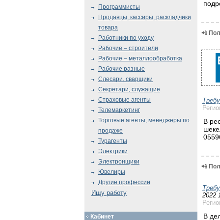
подр
Программисты
Продавцы, кассиры, раскладчики
товара
📲
Пол
Работники по уходу
Рабочие – строители
Рабочие – металлообработка
Рабочие разные
Слесари, сварщики
Секретари, служащие
Страховые агенты
Треб
Регио
Телемаркетинг
Торговые агенты, менеджеры по
В ре
шеке
продаже
0559
Турагенты
Электрики
Электронщики
📲
Пол
Ювелиры
Другие профессии
Треб
Ищу работу
2022 
Регио
В де
Кабинет