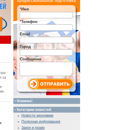
*
Имя
*
Телефон
Email
Город
Сообщение
при
и за
те
ам.
Новинка!
Категории новостей
Новости экономики
Полезная информация
и
Закон и право