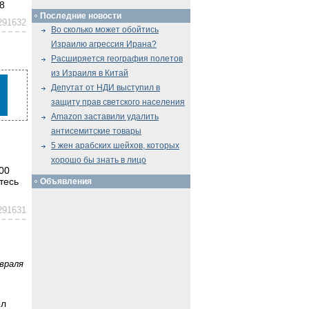
8
Последние новости
291632
Во сколько может обойтись
Израилю агрессия Ирана?
Расширяется география полетов
из Израиля в Китай
Депутат от НДИ выступил в
защиту прав светского населения
Amazon заставили удалить
антисемитские товары
5 жен арабских шейхов, которых
хорошо бы знать в лицо
00
тесь
Объявления
291631
враля
ел