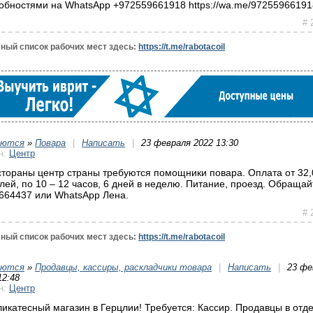
обностями на WhatsApp +972559661918 https://wa.me/97255966191
# 
ный список рабочих мест здесь:
https://t.me/rabotacoil
уются
»
Повара
|
Написать
|
23 февраля 2022 13:30
н:
Центр
стораны центр страны требуются помощники повара. Оплата от 32,
лей, по 10 – 12 часов, 6 дней в неделю. Питание, проезд. Обращай
664437 или WhatsApp Лена.
# 
ный список рабочих мест здесь:
https://t.me/rabotacoil
уются
»
Продавцы, кассиры, раскладчики товара
|
Написать
|
23 фе
12:48
н:
Центр
ликатесный магазин в Герцлии! Требуется: Кассир. Продавцы в отд