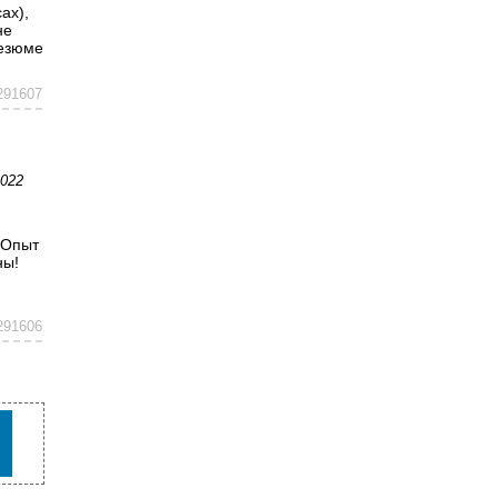
ах),
не
резюме
291607
2022
 Опыт
ны!
291606