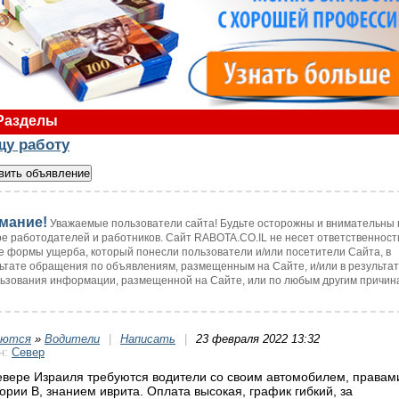
Разделы
щу работу
мание!
Уважаемые пользователи сайта! Будьте осторожны и внимательны 
е работодателей и работников. Сайт RABOTA.CO.IL не несет ответственност
 формы ущерба, который понесли пользователи и/или посетители Сайта, в
ьтате обращения по объявлениям, размещенным на Сайте, и/или в результа
ьзования информации, размещенной на Сайте, или по любым другим причин
уются
»
Водители
|
Написать
|
23 февраля 2022 13:32
н:
Север
евере Израиля требуются водители со своим автомобилем, правам
гории В, знанием иврита. Оплата высокая, график гибкий, за