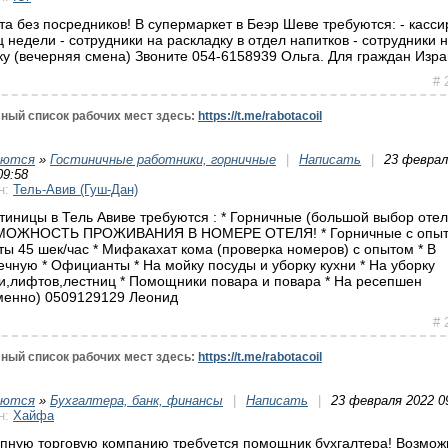
та без посредников! В супермаркет в Беэр Шеве требуются: - касси
ц недели - сотрудники на раскладку в отдел напитков - сотрудники 
ку (вечерняя смена) Звоните 054-6158939 Ольга. Для граждан Изр
# 
ный список рабочих мест здесь:
https://t.me/rabotacoil
уются
»
Гостиничные работники, горничные
|
Написать
|
23 феврал
09:58
н:
Тель-Авив (Гуш-Дан)
стиницы в Тель Авиве требуются : * Горничные (большой выбор отел
ОЖНОСТЬ ПРОЖИВАНИЯ В НОМЕРЕ ОТЕЛЯ! * Горничные с опы
ты 45 шек/час * Мифакахат кома (проверка номеров) с опытом * В
ечную * Официанты * На мойку посуды и уборку кухни * На уборку
и,лифтов,лестниц * Помощники повара и повара * На ресепшен
менно) 0509129129 Леонид
# 
ный список рабочих мест здесь:
https://t.me/rabotacoil
уются
»
Бухгалтера, банк, финансы
|
Написать
|
23 февраля 2022 0
н:
Хайфа
упную торговую компанию требуется помощник бухгалтера! Возмож