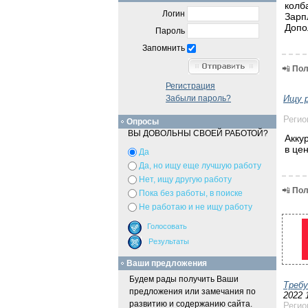
колб
Логин
Зарп
Допо
Пароль
Запомнить
📲
Пол
Регистрация
Ищу 
Забыли пароль?
Регио
Опросы
ВЫ ДОВОЛЬНЫ СВОЕЙ РАБОТОЙ?
Акку
в це
Да
Да, но ищу еще лучшую работу
Нет, ищу другую работу
📲
Пол
Пока без работы, в поиске
Не работаю и не ищу работу
Ваши предложения
Будем рады получить Ваши
Треб
предложения или замечания по
2022 
развитию и содержанию сайта.
Регио