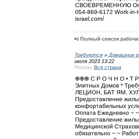
СВОЕВРЕМЕННУЮ Опл
054-869-6172 Work-in-Is
israel.com/
📲
Полный список рабочих
Требуются
»
Домашние р
июля 2023 13:22
Регион:
Вся страна
֎֎֎ С Р О Ч Н О • Т Р
Элитных Домов * Тре
ЛЕЦИОН, БАТ ЯМ, ХУ
Предоставление жилья
конфортабельных усло
Оплата Ежедневно ~ ~
Предоставление жиль
Медицинской Страховк
обязательно ~ ~ Рабо