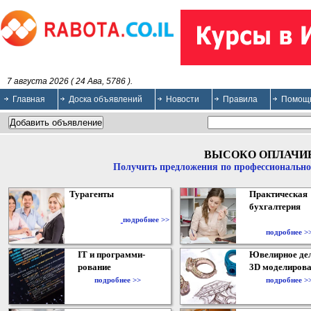
7 августа 2026 ( 24 Ава, 5786 ).
Главная
Доска объявлений
Новости
Правила
Помощ
ВЫСОКО ОПЛАЧИ
Получить предложения по профессионально
Турагенты
Практическая
бухгалтерия
подробнее >>
подробнее >
IT и программи-
Ювелирное дел
рование
3D моделирова
подробнее >>
подробнее >