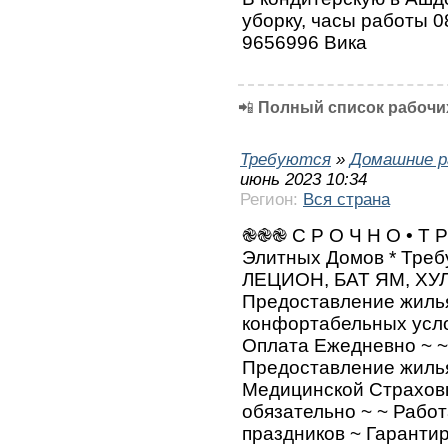
уборку, часы работы 08
9656996 Вика
📲
Полный список рабочих
Требуются
»
Домашние р
июнь 2023 10:34
Регион:
Вся страна
֎֎֎ С Р О Ч Н О • Т Р
Элитных Домов * Тре
ЛЕЦИОН, БАТ ЯМ, ХУ
Предоставление жилья
конфортабельных усло
Оплата Ежедневно ~ ~
Предоставление жиль
Медицинской Страховк
обязательно ~ ~ Рабо
праздников ~ Гарант