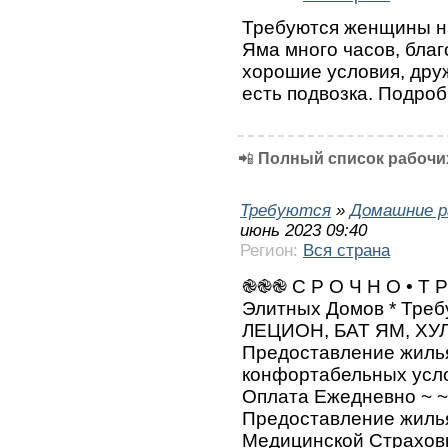
Требуются женщины на
Яма много часов, бла
хорошие условия, друж
есть подвозка. Подроб
📲
Полный список рабочих
Требуются
»
Домашние р
июнь 2023 09:40
Регион:
Вся страна
֎֎֎ С Р О Ч Н О • Т Р
Элитных Домов * Тре
ЛЕЦИОН, БАТ ЯМ, ХУ
Предоставление жилья
конфортабельных усло
Оплата Ежедневно ~ ~
Предоставление жиль
Медицинской Страховк