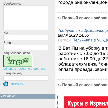
города ришон-ле-цион
Сообщение:
📲
Полный список рабочих
Требуются
»
Домашние р
Имя:
июля 2023 14:55
Регион:
Тель-Авив (Гуш-Д
E-mail:
В Бат Ям на уборку в 
работник с 7.00 до 15.
Код безопасности:
работник с 16.00 до 2
обладателям визы/ син
оплата проезда, звони
обновить, если не виден код
Введите код:
📲
Полный список рабочих
Реклама