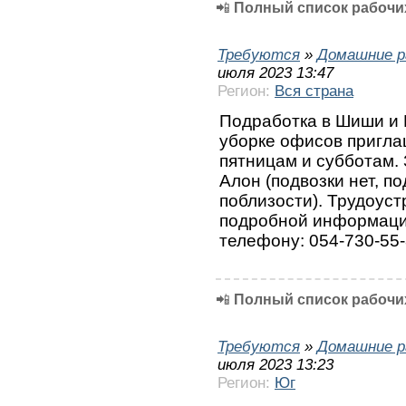
📲
Полный список рабочих
Требуются
»
Домашние р
июля 2023 13:47
Регион:
Вся страна
Подработка в Шиши и 
убoрке oфисов пригла
пятницам и субботам.
Алон (подвозки нет, п
поблизости). Трудоус
подробной информаци
телефону: 054-730-55-
📲
Полный список рабочих
Требуются
»
Домашние р
июля 2023 13:23
Регион:
Юг