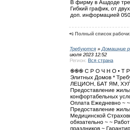
В фирму в Ашдоде тр
Гибкий график, от двух
доп. информацией 050
📲
Полный список рабочих
Требуются
»
Домашние р
июля 2023 12:52
Регион:
Вся страна
֎֎֎ С Р О Ч Н О • Т Р
Элитных Домов * Тре
ЛЕЦИОН, БАТ ЯМ, ХУ
Предоставление жилья
конфортабельных усло
Оплата Ежедневно ~ ~
Предоставление жиль
Медицинской Страховк
обязательно ~ ~ Рабо
праздников ~ Гарант