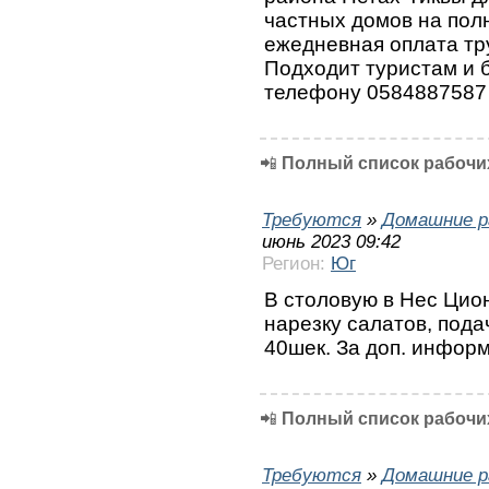
частных домов на пол
ежедневная оплата тру
Подходит туристам и 
телефону 0584887587
📲
Полный список рабочих
Требуются
»
Домашние р
июнь 2023 09:42
Регион:
Юг
В столовую в Нес Цион
нарезку салатов, пода
40шек. За доп. инфор
📲
Полный список рабочих
Требуются
»
Домашние р