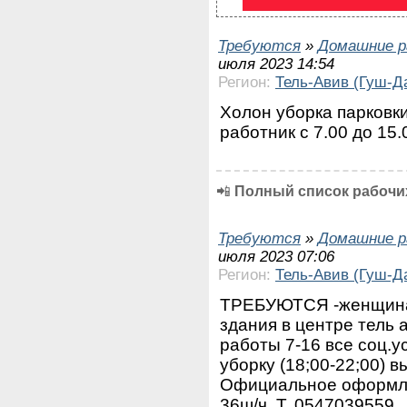
Требуются
»
Домашние р
июля 2023 14:54
Регион:
Тель-Авив (Гуш-Д
Холон уборка парковк
работник с 7.00 до 15
📲
Полный список рабочих
Требуются
»
Домашние р
июля 2023 07:06
Регион:
Тель-Авив (Гуш-Д
ТРЕБУЮТСЯ -женщина 
здания в центре тель 
работы 7-16 все соц.у
уборку (18;00-22;00) в
Официальное оформле
36ш/ч. Т. 0547039559