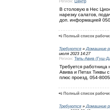
Регион:
Центр
В столовую в Нес Цион
нарезку салатов, подач
доп. информацией 05
📲
Полный список рабочих
Требуются
»
Домашние р
июля 2023 14:27
Регион:
Тель-Авив (Гуш-Д
Требуется работница н
Авива и Петах Тиквы с
плюс проезд. 054-800
📲
Полный список рабочих
Требуются
»
Домашние р