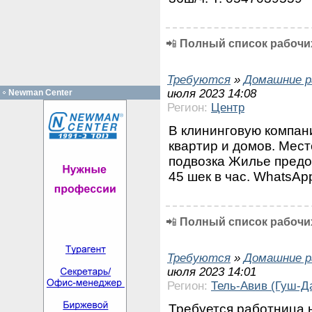
📲
Полный список рабочих
Требуются
»
Домашние р
июля 2023 14:08
Newman Center
Регион:
Центр
В клининговую компан
квартир и домов. Мест
подвозка Жилье предо
45 шек в час. WhatsAp
📲
Полный список рабочих
Требуются
»
Домашние р
июля 2023 14:01
Регион:
Тель-Авив (Гуш-Д
Требуется работница н