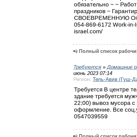
обязательно ~ ~ Рабо
праздников ~ Гарант
СВОЕВРЕМЕННУЮ Опл
054-869-6172 Work-in-Is
israel.com/
📲
Полный список рабочих
Требуются
»
Домашние р
июнь 2023 07:14
Регион:
Тель-Авив (Гуш-Д
Требуется В центре т
здание требуется мужч
22;00) вывоз мусора 
оформление. Все соц.у
0547039559
📲
Полный список рабочих