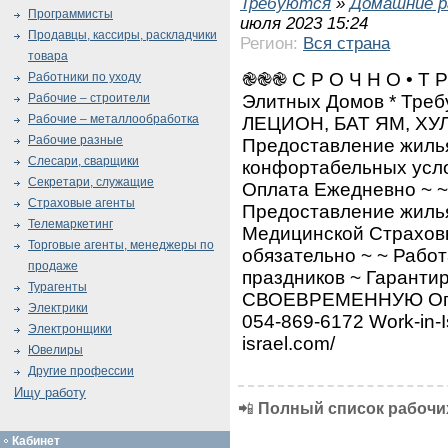
Требуются
»
Домашние р
Программисты
июля 2023 15:24
Продавцы, кассиры, раскладчики
Регион:
Вся страна
товара
֎֎֎ С Р О Ч Н О • Т Р
Работники по уходу
Элитных Домов * Тре
Рабочие – строители
Рабочие – металлообработка
ЛЕЦИОН, БАТ ЯМ, ХУ
Рабочие разные
Предоставление жилья
Слесари, сварщики
конфортабельных усло
Секретари, служащие
Оплата Ежедневно ~ ~
Страховые агенты
Предоставление жиль
Телемаркетинг
Медицинской Страховк
Торговые агенты, менеджеры по
обязательно ~ ~ Рабо
продаже
праздников ~ Гарант
Турагенты
СВОЕВРЕМЕННУЮ Опл
Электрики
054-869-6172 Work-in-Is
Электронщики
israel.com/
Ювелиры
Другие профессии
Ищу работу
📲
Полный список рабочих
Кабинет