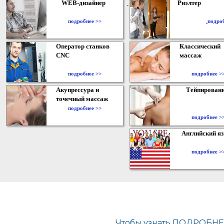
WEB-дизайнер
Риэлтер
​
подробнее >>
подро
Оператор станков
Классический
CNC
массаж
подробнее >>
подробнее >
Акупрессура и
Тейпирован
точечный массаж
подробнее >>
подробнее >
Английский я
подробнее >