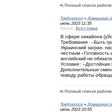
📲
Полный список рабочих
Требуются
»
Домашние р
июнь 2023 11:35
Регион:
Вся страна
В сфере никайона (уб
Требования : –Быть г
Украинский загран. па
честным –Готовность 
английский не обязат
Условия : –Достойная 
Дополнительные смены
поводу работы обраща
📲
Полный список рабочих
Требуются
»
Домашние р
июнь 2023 10:55