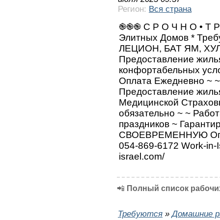
Регион:
Вся страна
֎֎֎ С Р О Ч Н О • Т Р
Элитных Домов * Тре
ЛЕЦИОН, БАТ ЯМ, ХУ
Предоставление жилья
конфортабельных усло
Оплата Ежедневно ~ ~
Предоставление жиль
Медицинской Страховк
обязательно ~ ~ Рабо
праздников ~ Гарант
СВОЕВРЕМЕННУЮ Опл
054-869-6172 Work-in-Is
israel.com/
📲
Полный список рабочих
Требуются
»
Домашние р