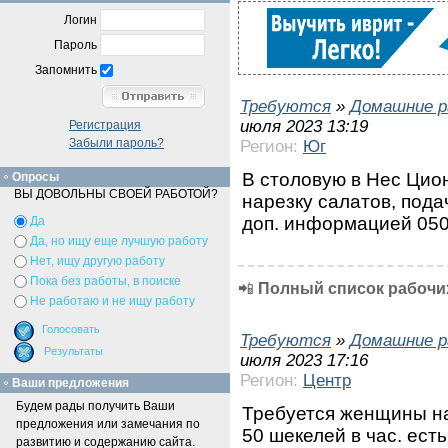
Логин
Пароль
Запомнить
Требуются
»
Домашние р
июля 2023 13:19
Регистрация
Забыли пароль?
Регион:
Юг
В столовую в Нес Цион
Опросы
ВЫ ДОВОЛЬНЫ СВОЕЙ РАБОТОЙ?
нарезку салатов, подач
доп. информацией 05
Да
Да, но ищу еще лучшую работу
Нет, ищу другую работу
Пока без работы, в поиске
📲
Полный список рабочих
Не работаю и не ищу работу
Требуются
»
Домашние р
июля 2023 17:16
Регион:
Центр
Ваши предложения
Будем рады получить Ваши
Требуется женщины на
предложения или замечания по
50 шекелей в час. ест
развитию и содержанию сайта.