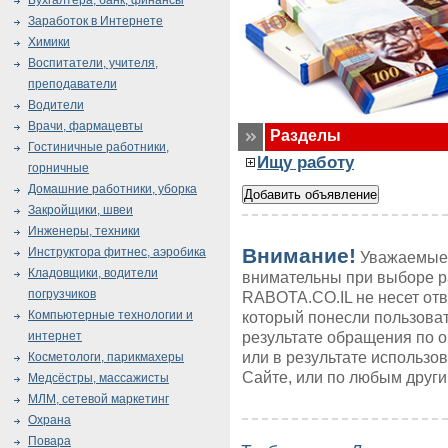
Бухгалтера, банк, финансы
Заработок в Интернете
Химики
Воспитатели, учителя,
преподаватели
Водители
Врачи, фармацевты
Разделы
Гостиничные работники,
Ищу работу
горничные
Домашние работники, уборка
Закройщики, швеи
Инженеры, техники
Внимание!
Инструктора фитнес, аэробика
Уважаемые 
Кладовщики, водители
внимательны при выборе р
погрузчиков
RABOTA.CO.IL не несет от
Компьютерные технологии и
который понесли пользоват
результате обращения по 
интернет
или в результате использ
Косметологи, парикмахеры
Сайте, или по любым друг
Медсёстры, массажисты
МЛМ, сетевой маркетинг
Охрана
Повара