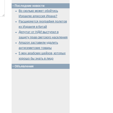
Последние новости
Во сколько может обойтись
Израилю агрессия Ирана?
Расширяется география полетов
из Израиля в Китай
Депутат от НДИ выступил в
защиту прав светского населения
Amazon заставили удалить
антисемитские товары
5 жен арабских шейхов, которых
хорошо бы знать в лицо
Объявления