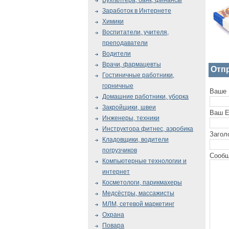
Бухгалтера, банк, финансы
Заработок в Интернете
Химики
Воспитатели, учителя,
преподаватели
Водители
Врачи, фармацевты
Отп
Гостиничные работники,
горничные
Ваше 
Домашние работники, уборка
Закройщики, швеи
Ваш E
Инженеры, техники
Инструктора фитнес, аэробика
Загол
Кладовщики, водители
погрузчиков
Сообщ
Компьютерные технологии и
интернет
Косметологи, парикмахеры
Медсёстры, массажисты
МЛМ, сетевой маркетинг
Охрана
Повара