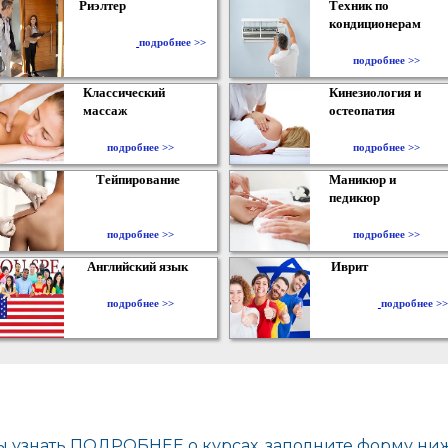
Риэлтер
Техник по
кондиционерам
​
подробнее >>
подробнее >>
Классический
Кинезиология и
массаж
остеопатия
подробнее >>
подробнее >>
Тейпирование
Маникюр и
педикюр
подробнее >>
подробнее >>
Английский язык
Иврит
подробнее >>
подробнее >>