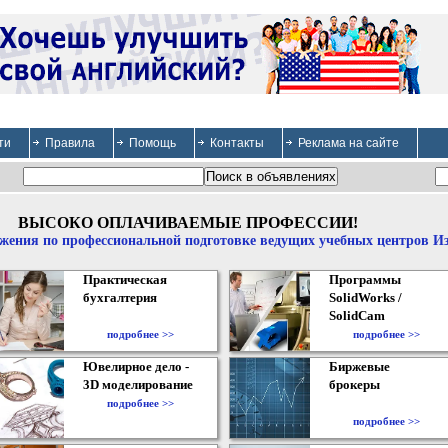
ти
Правила
Помощь
Контакты
Реклама на сайте
ВЫСОКО ОПЛАЧИВАЕМЫЕ ПРОФЕССИИ!
жения по профессиональной подготовке ведущих учебных центров И
Практическая
Программы
бухгалтерия
SolidWorks /
SolidCam
подробнее >>
подробнее >>
Ювелирное дело -
Биржевые
3D моделирование
брокеры
подробнее >>
подробнее >>