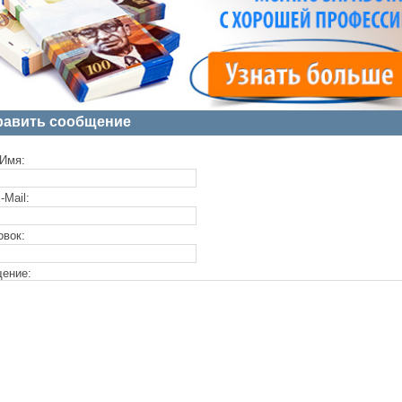
равить сообщение
Имя:
-Mail:
овок:
ение: