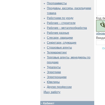
Программисты
Продавцы, кассиры, раскладчики
товара
Код б
Работники по уходу
Рабочие – строители
Рабочие – металлообработка
Рабочие разные
обнов
Введи
Слесари, сварщики
Секретари, служащие
Страховые агенты
Телемаркетинг
Торговые агенты, менеджеры по
продаже
Турагенты
Электрики
Электронщики
Ювелиры
Другие профессии
Ищу работу
Кабинет