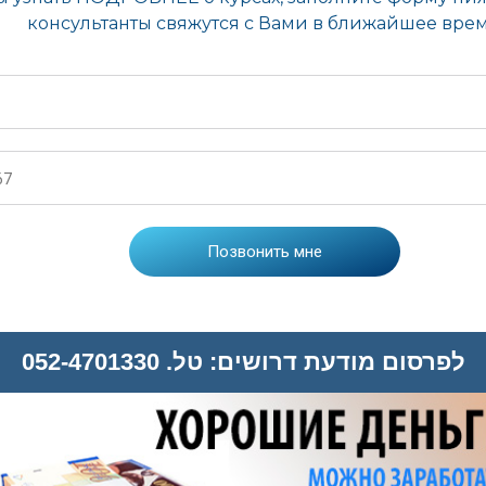
לפרסום מודעת דרושים: טל. 052-4701330