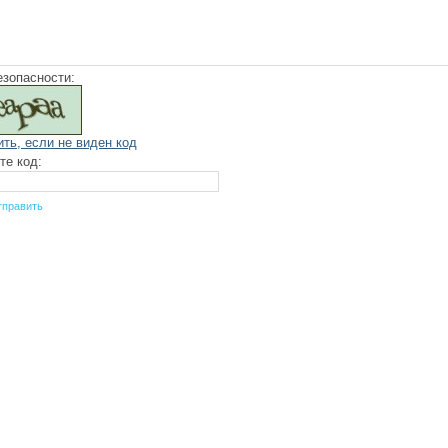
езопасности:
ить, если не виден код
те код: