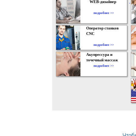
WEB-дизайнер
подробнее >>
Оператор станков
CNC
подробнее >>
Акупрессура и
точечный массаж
подробнее >>