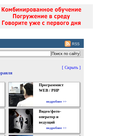
RSS
[ Скрыть ]
зраиля
Программист
WEB / PHP
подробнее >>
Видео/фото-
оператор и
ведущий
подробнее >>