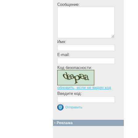
Сообщение:
Имя:
E-mail:
Код безопасности:
обновить, если не виден код
Введите код:
Реклама