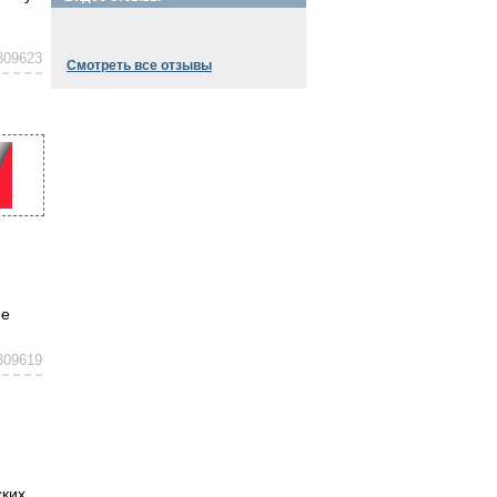
309623
Смотреть все отзывы
не
309619
ских