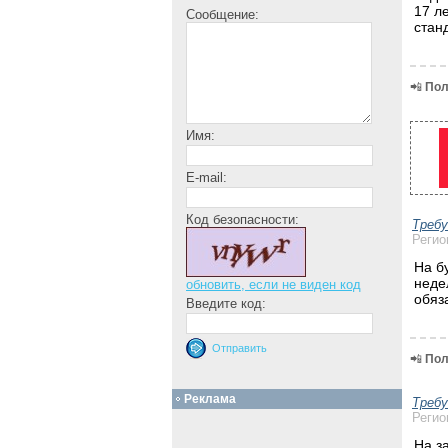
17 л
Сообщение:
стан
📲
Пол
Имя:
E-mail:
Код безопасности:
Треб
Регио
На б
неде
обновить, если не виден код
обяз
Введите код:
📲
Пол
Реклама
Треб
Регио
На з