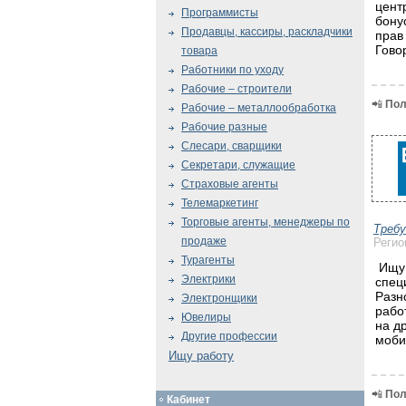
цент
Программисты
бону
Продавцы, кассиры, раскладчики
прав
Гово
товара
Работники по уходу
Рабочие – строители
📲
Пол
Рабочие – металлообработка
Рабочие разные
Слесари, сварщики
Секретари, служащие
Страховые агенты
Телемаркетинг
Торговые агенты, менеджеры по
Треб
продаже
Регио
Турагенты
Ищу 
Электрики
спец
Разн
Электронщики
рабо
Ювелиры
на др
Другие профессии
моби
Ищу работу
📲
Пол
Кабинет