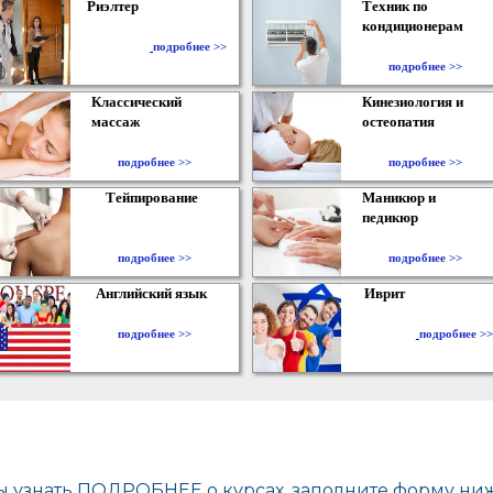
Риэлтер
Техник по
кондиционерам
​
подробнее >>
подробнее >>
Классический
Кинезиология и
массаж
остеопатия
подробнее >>
подробнее >>
Тейпирование
Маникюр и
педикюр
подробнее >>
подробнее >>
Английский язык
Иврит
подробнее >>
подробнее >>