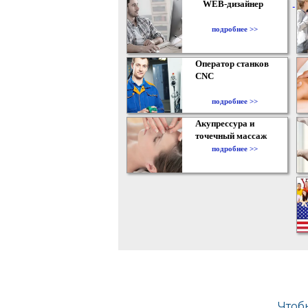
WEB-дизайнер
подробнее >>
Оператор станков
CNC
подробнее >>
Акупрессура и
точечный массаж
подробнее >>