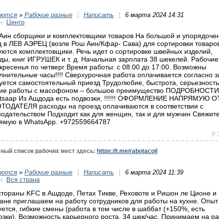
уются
»
Рабочие разные
|
Написать
|
6 марта 2024 14:31
н:
Центр
Аин сборщики и комплектовщики товаров На большой и упорядоче
д в ЛЕВ АЭРЕЦ (возле Рош Аин/Кфар- Сава) для сортировки товаро
уются комплектовщики. Речь идет о сортировке швейных изделий,
ды, книг ИГРУШЕК и т. д. Начальная зарплата 38 шекелей. Рабочие
скресенья по четверг Время работы: с 08:00 до 17:00. Возможны
лнительные часы!!!! Сверхурочная работа оплачивается согласно з
уется самостоятельный приезд Трудолюбие, быстрота, серьезность
ие работы с масофоном – большое преимущество ПОДРОБНОСТ
tsaap Из Ашдода есть подвозки, !!!!!! ОФОРМЛЕНИЕ НАПРЯМУЮ О
ТОДАТЕЛЯ расходы на проезд оплачиваются в соответствии с
нодательством Подходит как для женщин, так и для мужчин Свяжит
ямую в WhatsApp. +972559664787
# 
ный список рабочих мест здесь:
https://t.me/rabotacoil
уются
»
Рабочие разные
|
Написать
|
6 марта 2024 11:39
н:
Вся страна
стораны KFC в Ашдоде, Петах Тикве, Реховоте и Ришон ле Ционе и
ане приглашаем на работу сотрудников для работы на кухне. Опыт
уется, гибкие смены (работа в том числе в шаббат (+150%, есть
озки). Возможность карьерного роста. 34 шек/час. Принимаем на ра