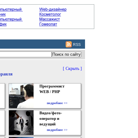
RSS
[ Скрыть ]
зраиля
Программист
WEB / PHP
подробнее >>
Видео/фото-
оператор и
ведущий
подробнее >>