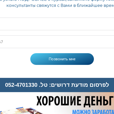
לפרסום מודעת דרושים: טל. 052-4701330