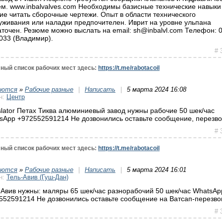
ем. www.inbalvalves.com Необходимы базисные технические навыки
ие читать сборочные чертежи. Опыт в области технического
уживания или наладки предпочителен. Иврит на уровне ульпана
аточен. Резюме можно выслать на email: sh@inbalvl.com Телефон: 0
033 (Владимир).
# 
ный список рабочих мест здесь:
https://t.me/rabotacoil
уются
»
Рабочие разные
|
Написать
|
5 марта 2024 16:08
н:
Центр
slator Петах Тиква алюминиевый завод нужны рабочие 50 шек/час
sApp +972552591214 Не дозвонились оставьте сообщение, перезв
# 
ный список рабочих мест здесь:
https://t.me/rabotacoil
уются
»
Рабочие разные
|
Написать
|
5 марта 2024 16:01
н:
Тель-Авив (Гуш-Дан)
 Авив нужны: маляры 65 шек/час разнорабочий 50 шек/час WhatsAp
552591214 Не дозвонились оставьте сообщение на Ватсап-перезво
# 