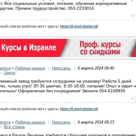
ет. Все социальные условия, питание, обучение корпоративным
дартам. Прямое трудоустройство. 053-2233014
# 
ный список рабочих мест здесь:
https://t.me/rabotacoil
уются
»
Рабочие разные
|
Написать
|
6 марта 2024 09:40
н:
Центр
умажный завод требуются сотрудники на упаковку! Работа 5 дней
лю, только утро! ЗП 35 шек/час, 8:30-18:00, питание! Опыт и иврит 
ательны! Оформление без посредников! Звоните 054-6158939
# 
ный список рабочих мест здесь:
https://t.me/rabotacoil
уются
»
Рабочие разные
|
Написать
|
6 марта 2024 09:23
н:
Вся страна
авод в Ришон Леционе требуются сборщики клапанов и гидравличе