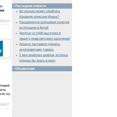
и
их
Последние новости
нна
.
Во сколько может обойтись
Израилю агрессия Ирана?
309634
Расширяется география полетов
из Израиля в Китай
Депутат от НДИ выступил в
защиту прав светского населения
Amazon заставили удалить
антисемитские товары
5 жен арабских шейхов, которых
хорошо бы знать в лицо
Объявления
словия
жить
ите на
309627