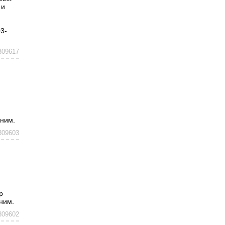
 и
3-
309617
оним.
309603
p
ним.
309602