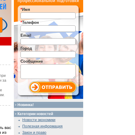
*
Имя
*
Телефон
Email
Город
Сообщение
при
и за
те
ам.
Новинка!
Категории новостей
Новости экономики
Полезная информация
ть вас
 из
Закон и право