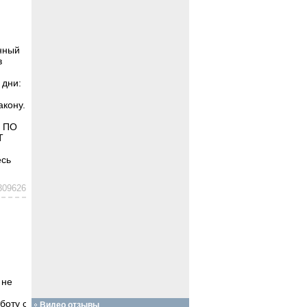
нный
в
 дни:
акону.
И ПО
Т
есь
309626
 не
боту с
Видео отзывы