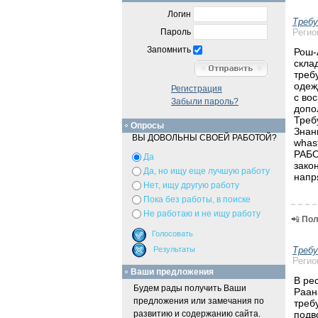
Логин
Треб
Регио
Пароль
Запомнить
Рош-
скла
треб
одеж
Регистрация
с во
Забыли пароль?
допо
Треб
Опросы
Знан
ВЫ ДОВОЛЬНЫ СВОЕЙ РАБОТОЙ?
whas
РАБО
Да
зако
Да, но ищу еще лучшую работу
напр
Нет, ищу другую работу
Пока без работы, в поиске
Не работаю и не ищу работу
📲
Пол
Треб
Регио
Ваши предложения
В ре
Будем рады получить Ваши
Раан
предложения или замечания по
треб
подв
развитию и содержанию сайта.