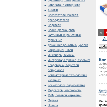
Бухгалтера, банк, финансы
Заработок в Интернете
Химики
Воспитатели, учителя,
преподаватели
Водители
Врачи, фармацевты
Гостиничные работники,
И
горничные
Домашние работники, уборка
Закройщики, швеи
Инженеры, техники
Вни
Инструктора фитнес, аэробика
выбор
Кладовщики, водители
любые
погрузчиков
резул
испол
Компьютерные технологии и
интернет
Косметологи, парикмахеры
Медсёстры, массажисты
Треб
Регио
МЛМ, сетевой маркетинг
Охрана
Вы з
домо
Повара