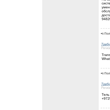
сист
умен
обсл
дост
9482
📲
Пол
Треб
Регио
Tran
What
📲
Пол
Треб
Регио
Тель
+972