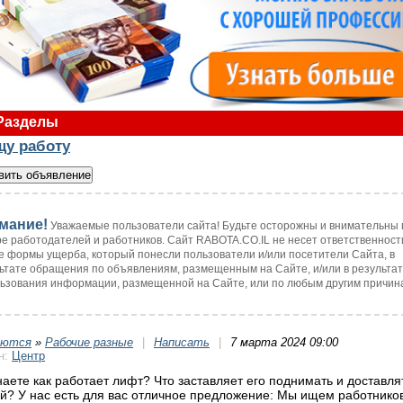
Разделы
щу работу
мание!
Уважаемые пользователи сайта! Будьте осторожны и внимательны 
е работодателей и работников. Сайт RABOTA.CO.IL не несет ответственност
 формы ущерба, который понесли пользователи и/или посетители Сайта, в
ьтате обращения по объявлениям, размещенным на Сайте, и/или в результа
ьзования информации, размещенной на Сайте, или по любым другим причин
уются
»
Рабочие разные
|
Написать
|
7 марта 2024 09:00
н:
Центр
наете как работает лифт? Что заставляет его поднимать и доставля
й? У нас есть для вас отличное предложение: Мы ищем работников