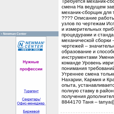
Требуется механик-сбо
смена На ведущем зав
механик-сборщик для 
???? Описание работы
узлов по чертежам Ис
и измерительных приб
процедурами и станда
Newman Center
механической сборки 
чертежей – значитель
образование и способ
инструментами Умение
команде Уровень иври
понимания требований
Утреннее смена только
Нахарии, Кармия и Кра
опыта, устанавливает
полную ставку в район
получения дополнител
8844170 Таня – tanya@y