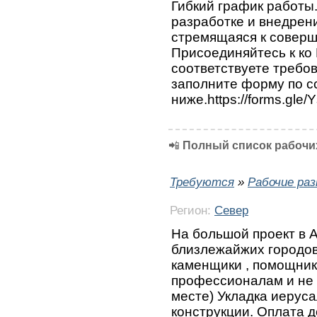
Гибкий график работы.
разработке и внедрен
стремящаяся к соверш
Присоединяйтесь к ко 
соответствуете требо
заполните форму по с
ниже.https://forms.gl
📲
Полный список рабочих
Требуются
»
Рабочие ра
Регион:
Север
На большой проект в А
близлежайжих городов
каменщики , помощник
профессионалам и не
месте) Укладка иерус
конструкции. Оплата 