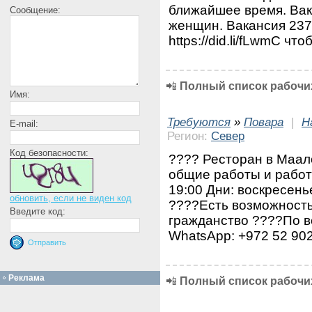
ближайшее время. Вак
Сообщение:
женщин. Вакансия 237
https://did.li/fLwmC ч
📲
Полный список рабочих
Имя:
Требуются
»
Повара
|
Н
E-mail:
Регион:
Север
Код безопасности:
???? Ресторан в Маал
общие работы и работ
19:00 Дни: воскресень
обновить, если не виден код
????Есть возможность
Введите код:
гражданство ????По в
WhatsApp: +972 52 90
Реклама
📲
Полный список рабочих