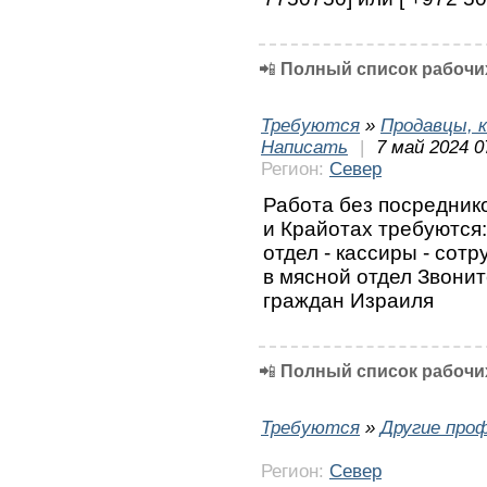
📲
Полный список рабочих
Требуются
»
Продавцы, к
Написать
|
7 май 2024 0
Регион:
Север
Работа без посреднико
и Крайотах требуются:
отдел - кассиры - сотр
в мясной отдел Звони
граждан Израиля
📲
Полный список рабочих
Требуются
»
Другие про
Регион:
Север