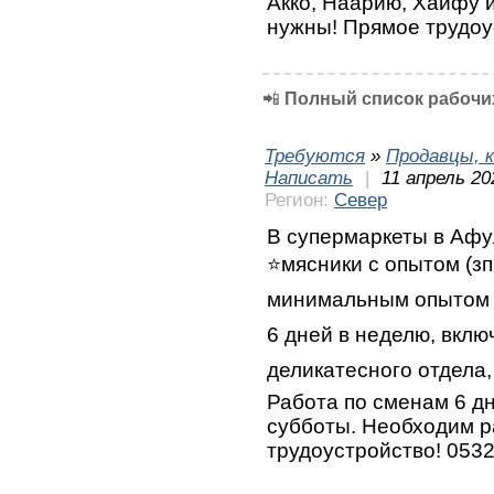
Акко, Наарию, Хайфу и
нужны! Прямое трудоу
📲
Полный список рабочих
Требуются
»
Продавцы, к
Написать
|
11 апрель 20
Регион:
Север
В супермаркеты в Афу
⭐мясники с опытом (зп 
минимальным опытом ⭐
6 дней в неделю, вкл
деликатесного отдела,
Работа по сменам 6 дн
субботы. Необходим р
трудоустройство! 053