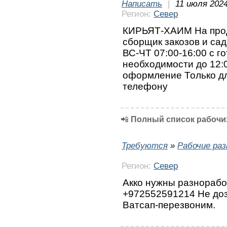
Написать
|
11 июля 2024
Регион:
Север
КИРЬЯТ-ХАИМ На прод
сборщик закозов и сад
ВС-ЧТ 07:00-16:00 с г
необходимости до 12:
оформление Только дл
телефону
📲
Полный список рабочих
Требуются
»
Рабочие ра
Регион:
Север
Акко нужны разнорабо
+972552591214 Не доз
Ватсап-перезвоним.