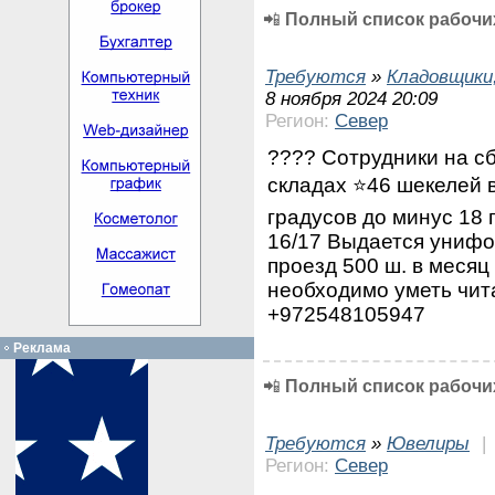
📲
Полный список рабочих
Требуются
»
Кладовщики,
8 ноября 2024 20:09
Регион:
Север
???? Сотрудники на с
складах ⭐46 шекелей в
градусов до минус 18 г
16/17 Выдается унифо
проезд 500 ш. в месяц
необходимо уметь чит
+972548105947
Реклама
📲
Полный список рабочих
Требуются
»
Ювелиры
|
Регион:
Север