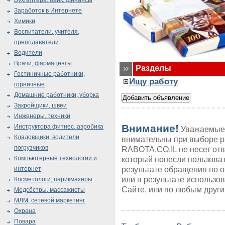
Бухгалтера, банк, финансы
Заработок в Интернете
Химики
Воспитатели, учителя,
преподаватели
Водители
Врачи, фармацевты
Разделы
Гостиничные работники,
Ищу работу
горничные
Домашние работники, уборка
Закройщики, швеи
Инженеры, техники
Внимание!
Инструктора фитнес, аэробика
Уважаемые 
Кладовщики, водители
внимательны при выборе р
погрузчиков
RABOTA.CO.IL не несет от
Компьютерные технологии и
который понесли пользоват
результате обращения по 
интернет
или в результате использ
Косметологи, парикмахеры
Сайте, или по любым друг
Медсёстры, массажисты
МЛМ, сетевой маркетинг
Охрана
Повара