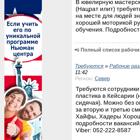
В ювелирную мастерс
(Нацрат илит) требуе
на месте для людей з
хорошей моторикой ру
обучения. Подробности
📲
Полный список рабочих
Требуются
»
Рабочие ра
11:42
Регион:
Север
Требуются сотрудники
пластика в Кейсарии (
сидячая). Можно без о
за вторую и третью см
Хайфы, Хадеры Хорош
подробности вакансий
Viber: 052-222-8587