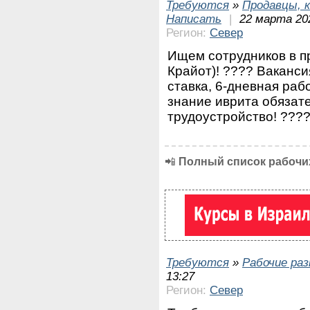
Требуются
»
Продавцы, к
Написать
|
22 марта 20
Регион:
Север
Ищем сотрудников в п
Крайот)! ???? Ваканси
ставка, 6-дневная раб
знание иврита обязат
трудоустройство! ????
📲
Полный список рабочих
Требуются
»
Рабочие ра
13:27
Регион:
Север