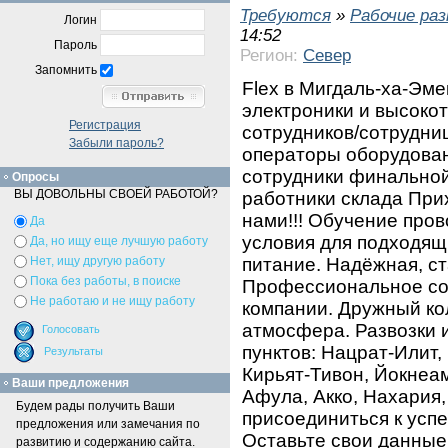
Требуются
»
Рабочие ра
Логин
14:52
Пароль
Регион:
Север
Запомнить
Flex в Мигдаль-ха-Эм
электроники и высоко
Регистрация
сотрудников/сотрудниц
Забыли пароль?
операторы оборудован
сотрудники финальной 
Опросы
ВЫ ДОВОЛЬНЫ СВОЕЙ РАБОТОЙ?
работники склада При
нами!!! Oбучение про
Да
условия для подходящ
Да, но ищу еще лучшую работу
питание. Надёжная, ст
Нет, ищу другую работу
Пока без работы, в поиске
Профессиональное со
Не работаю и не ищу работу
компании. Дружный ко
атмосфера. Развозки 
пунктов: Нацрат-Илит,
Кирьят-Тивон, Йокнеа
Ваши предложения
Афула, Акко, Нахария,
Будем рады получить Ваши
присоединиться к усп
предложения или замечания по
Оставьте свои данные
развитию и содержанию сайта.