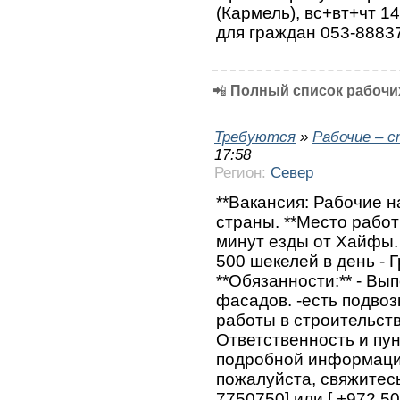
(Кармель), вс+вт+чт 1
для граждан 053-8883
📲
Полный список рабочих
Требуются
»
Рабочие – 
17:58
Регион:
Север
**Вакансия: Рабочие 
страны. **Место работ
минут езды от Хайфы. 
500 шекелей в день - Г
**Обязанности:** - Вы
фасадов. -есть подвоз
работы в строительств
Ответственность и пун
подробной информации
пожалуйста, свяжитесь
7750750] или [ +972 50