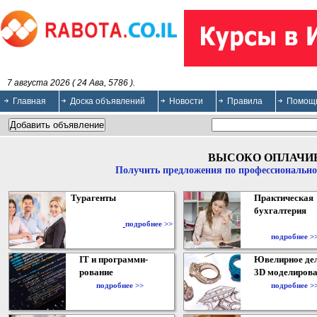
7 августа 2026 ( 24 Ава, 5786 ).
Главная
Доска объявлений
Новости
Правила
Помощ
ВЫСОКО ОПЛАЧИ
Получить предложения по профессионально
Турагенты
Практическая
бухгалтерия
подробнее >>
подробнее >
IT и программи-
Ювелирное дел
рование
3D моделирова
подробнее >>
подробнее >