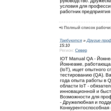
руководство. Дружеск
условия для професси
работник предприятия 
📲
Полный список рабочих
Требуются
»
Другие про
15:10
Регион:
Север
IOT Manual QA - Йокн
Йокнеаме, работающа
(IoT), ищет опытного 
тестированию (QA). Ва
года опыта работы в 
области IoT - обязател
инновационной и быст
Возможности для проф
- Дружелюбная и подд
Конкурентоспособная з