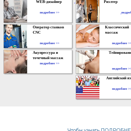
WEB-дизайнер
Риэлтер
​
подробнее >>
подро
Оператор станков
Классический
CNC
массаж
подробнее >>
подробнее >
Акупрессура и
Тейпирован
точечный массаж
подробнее >>
подробнее >
Английский я
подробнее >