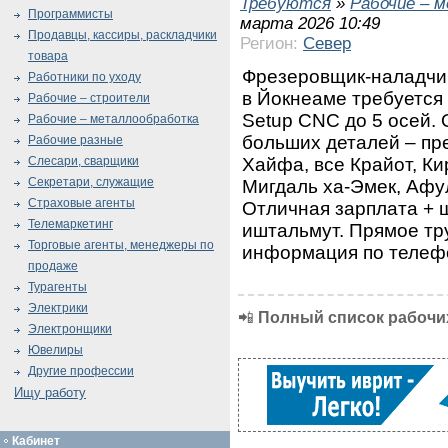
Требуются
»
Рабочие – 
Программисты
марта 2026 10:49
Продавцы, кассиры, раскладчики
Регион:
Север
товара
Фрезеровщик-наладч
Работники по уходу
в Йокнеаме требуетс
Рабочие – строители
Setup CNC до 5 осей. 
Рабочие – металлообработка
больших деталей – пр
Рабочие разные
Хайфа, все Крайот, Ки
Слесари, сварщики
Секретари, служащие
Мигдаль ха-Эмек, Афу
Страховые агенты
Отличная зарплата + ш
Телемаркетинг
иштальмут. Прямое тр
Торговые агенты, менеджеры по
информация по телеф
продаже
Турагенты
Электрики
📲
Полный список рабочих
Электронщики
Ювелиры
Другие профессии
Ищу работу
Кабинет