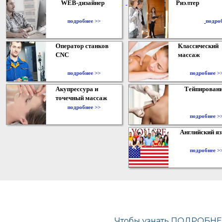
WEB-дизайнер
Риэлтер
​
подробнее >>
подро
Оператор станков
Классический
CNC
массаж
подробнее >>
подробнее >
Акупрессура и
Тейпирован
точечный массаж
подробнее >>
подробнее >
Английский я
подробнее >