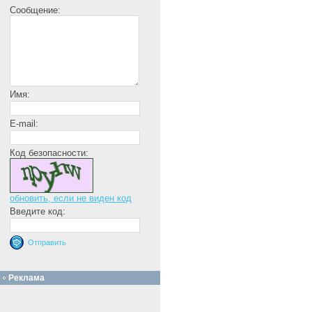
Сообщение:
Имя:
E-mail:
Код безопасности:
обновить, если не виден код
Введите код:
Реклама