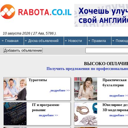
10 августа 2026 ( 27 Ава, 5786 ).
Главная
Доска объявлений
Новости
Правила
Помощ
ВЫСОКО ОПЛАЧИ
Получить предложения по профессионально
Турагенты
Практическая
бухгалтерия
подробнее >>
подробнее >
IT и программи-
Ювелирное дел
рование
3D моделирова
подробнее >>
подробнее >