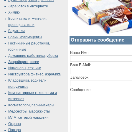
Бухгалтера, банк, финансы
Заработок в Интернете
Химики
Воспитатели, учителя,
преподаватели
Водители
Врачи, фармацевты
Отправить сообщение
Гостиничные работники,
горничные
Ваше Имя:
Домашние работники, уборка
Закройщики, швеи
Ваш E-Mail:
Инженеры, техники
Инструктора фитнес, аэробика
Заголовок:
Кладовщики, водители
погрузчиков
Сообщение:
Компьютерные технологии и
интернет
Косметологи, парикмахеры
Медсёстры, массажисты
МЛМ, сетевой маркетинг
Охрана
Повара