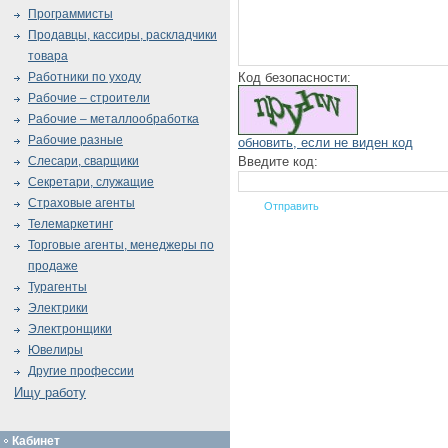
Программисты
Продавцы, кассиры, раскладчики
товара
Код безопасности:
Работники по уходу
Рабочие – строители
Рабочие – металлообработка
Рабочие разные
обновить, если не виден код
Введите код:
Слесари, сварщики
Секретари, служащие
Страховые агенты
Телемаркетинг
Торговые агенты, менеджеры по
продаже
Турагенты
Электрики
Электронщики
Ювелиры
Другие профессии
Ищу работу
Кабинет