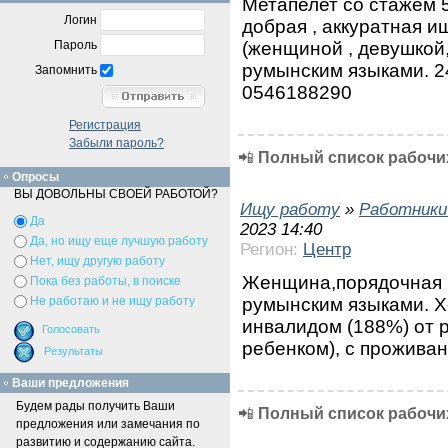
Метапелет со стажем 5
Логин
добрая , аккуратная и
(женщиной , девушкой
Пароль
румынским языками. 24
Запомнить
0546188290
Регистрация
Забыли пароль?
📲
Полный список рабочих
Опросы
ВЫ ДОВОЛЬНЫ СВОЕЙ РАБОТОЙ?
Ищу работу
»
Работники
Да
2023 14:40
Да, но ищу еще лучшую работу
Регион:
Центр
Нет, ищу другую работу
Женщина,порядочная и
Пока без работы, в поиске
румынским языками. Хо
Не работаю и не ищу работу
инвалидом (188%) от 
ребенком), с проживан
Ваши предложения
Будем рады получить Ваши
📲
Полный список рабочих
предложения или замечания по
развитию и содержанию сайта.