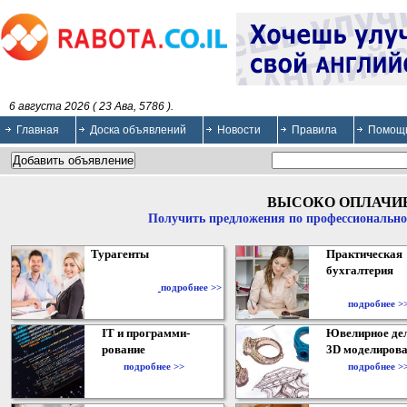
6 августа 2026 ( 23 Ава, 5786 ).
Главная
Доска объявлений
Новости
Правила
Помощ
ВЫСОКО ОПЛАЧИ
Получить предложения по профессионально
Турагенты
Практическая
бухгалтерия
подробнее >>
подробнее >
IT и программи-
Ювелирное дел
рование
3D моделирова
подробнее >>
подробнее >