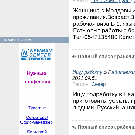
Регион:
Тель-Авив (Гуш-Д
Женщина с Молдовы и
проживания.Возраст 31
рабочая виза Б-1, язы
Есть опыт работы с б
Тел-0547135480 Крист
Newman Center
📲
Полный список рабочих
Ищу работу
»
Работники
2021 09:51
Регион:
Север
Ищу подработку в Наар
приготовить, убрать, 
людьми. Русский, анг
📲
Полный список рабочих