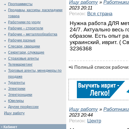
Ищу работу
»
Работники
Программисты
2023 20:11
Продавцы, кассиры, раскладчики
Регион:
Вся страна
товара
Нужна работа ДЛЯ мет
Работники по уходу
Рабочие – строители
24/7. Актуально весь 
Рабочие – металлообработка
образом. Есть опыт ра
Рабочие разные
украинский, иврит. ( Св
Слесари, сварщики
3236368
Секретари, служащие
Страховые агенты
Телемаркетинг
📲
Полный список рабочих
Торговые агенты, менеджеры по
продаже
Турагенты
Электрики
Электронщики
Ювелиры
Другие профессии
Ищу работу
»
Работники
Ищу работу
2023 20:44
Регион:
Центр
Кабинет