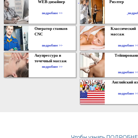
WEB-дизайнер
Риэлтер
​
подробнее >>
подро
Оператор станков
Классический
CNC
массаж
подробнее >>
подробнее >
Акупрессура и
Тейпирован
точечный массаж
подробнее >>
подробнее >
Английский я
подробнее >