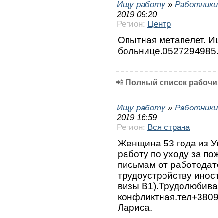
Ищу работу
»
Работники
2019 09:20
Регион:
Центр
Опытная метапелет. И
больнице.0527294985.
📲
Полный список рабочих
Ищу работу
»
Работники
2019 16:59
Регион:
Вся страна
Женщина 53 года из У
работу по уходу за по
письмам от работодат
трудоустройству ино
визы В1).Трудолюбива
конфликтная.тел+3809
Лариса.