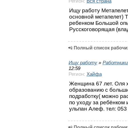
Регион:
Вся страна
Ищу работу Метапелет
основной метапелет) Т
ребенком Большой опы
Русскоговорящая (вла
📲
Полный список рабочих
Ищу работу
»
Работники
12:59
Регион:
Хайфа
Женщина 67 лет. Оля х
образованию с больш
подработку( можно рас
по уходу за ребёнком 
ульпан Алеф. тел: 053
📲
Полный список рабочих