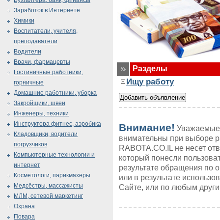
Бухгалтера, банк, финансы
Заработок в Интернете
Химики
Воспитатели, учителя,
преподаватели
Водители
Врачи, фармацевты
Разделы
Гостиничные работники,
Ищу работу
горничные
Домашние работники, уборка
Закройщики, швеи
Инженеры, техники
Инструктора фитнес, аэробика
Внимание!
Уважаемые 
Кладовщики, водители
внимательны при выборе р
погрузчиков
RABOTA.CO.IL не несет от
Компьютерные технологии и
который понесли пользоват
интернет
результате обращения по 
Косметологи, парикмахеры
или в результате использ
Медсёстры, массажисты
Сайте, или по любым друг
МЛМ, сетевой маркетинг
Охрана
Повара