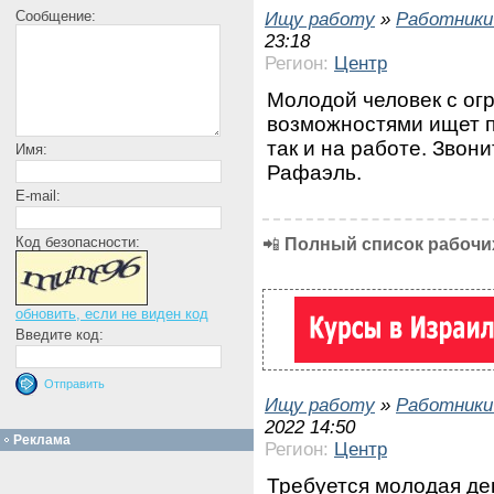
Сообщение:
Ищу работу
»
Работники
23:18
Регион:
Центр
Молодой человек с о
возможностями ищет п
так и на работе. Звон
Имя:
Рафаэль.
E-mail:
Код безопасности:
📲
Полный список рабочих
обновить, если не виден код
Введите код:
Ищу работу
»
Работники
2022 14:50
Реклама
Регион:
Центр
Требуется молодая де