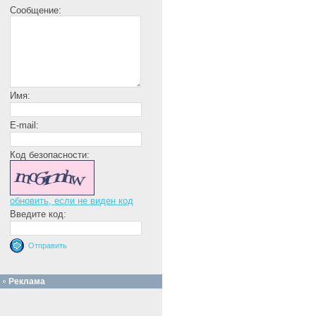
Сообщение:
Имя:
E-mail:
Код безопасности:
обновить, если не виден код
Введите код:
Реклама