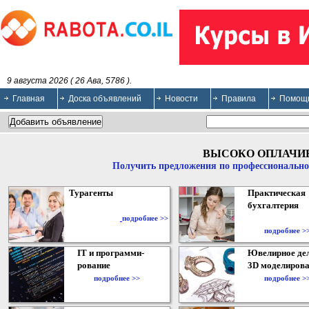
9 августа 2026 ( 26 Ава, 5786 ).
Главная
Доска объявлений
Новости
Правила
Помощ
ВЫСОКО ОПЛАЧИ
Получить предложения по профессионально
Турагенты
Практическая
бухгалтерия
подробнее >>
подробнее >
IT и программи-
Ювелирное дел
рование
3D моделирова
подробнее >>
подробнее >