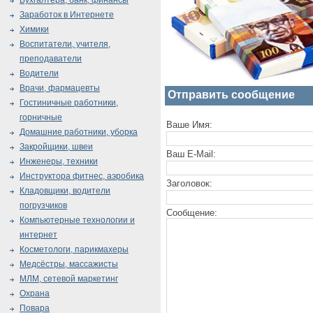
Бухгалтера, банк, финансы
Заработок в Интернете
Химики
Воспитатели, учителя,
преподаватели
Водители
Врачи, фармацевты
Отправить сообщение
Гостиничные работники,
горничные
Ваше Имя:
Домашние работники, уборка
Закройщики, швеи
Ваш E-Mail:
Инженеры, техники
Инструктора фитнес, аэробика
Заголовок:
Кладовщики, водители
погрузчиков
Сообщение:
Компьютерные технологии и
интернет
Косметологи, парикмахеры
Медсёстры, массажисты
МЛМ, сетевой маркетинг
Охрана
Повара