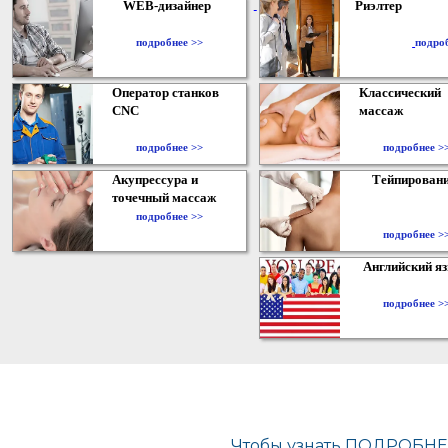
WEB-дизайнер
Риэлтер
​
подробнее >>
подро
Оператор станков
Классический
CNC
массаж
подробнее >>
подробнее >
Акупрессура и
Тейпирован
точечный массаж
подробнее >>
подробнее >
Английский я
подробнее >