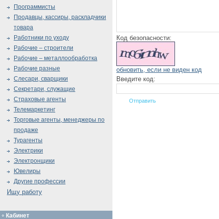
Программисты
Продавцы, кассиры, раскладчики
товара
Код безопасности:
Работники по уходу
Рабочие – строители
Рабочие – металлообработка
Рабочие разные
обновить, если не виден код
Введите код:
Слесари, сварщики
Секретари, служащие
Страховые агенты
Телемаркетинг
Торговые агенты, менеджеры по
продаже
Турагенты
Электрики
Электронщики
Ювелиры
Другие профессии
Ищу работу
Кабинет