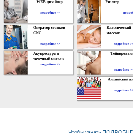
WEB-дизайнер
Риэлтер
​
подробнее >>
подро
Оператор станков
Классический
CNC
массаж
подробнее >>
подробнее >
Акупрессура и
Тейпирован
точечный массаж
подробнее >>
подробнее >
Английский я
подробнее >