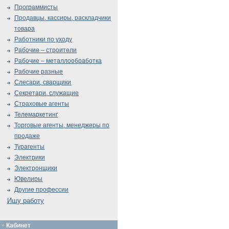
Программисты
Продавцы, кассиры, раскладчики
товара
Работники по уходу
Рабочие – строители
Рабочие – металлообработка
Рабочие разные
Слесари, сварщики
Секретари, служащие
Страховые агенты
Телемаркетинг
Торговые агенты, менеджеры по
продаже
Турагенты
Электрики
Электронщики
Ювелиры
Другие профессии
Ищу работу
Кабинет