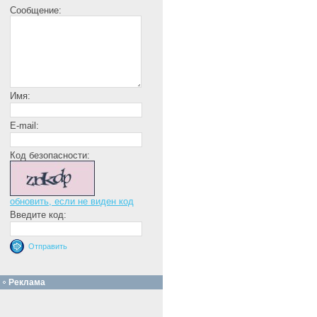
Сообщение:
Имя:
E-mail:
Код безопасности:
обновить, если не виден код
Введите код:
Реклама