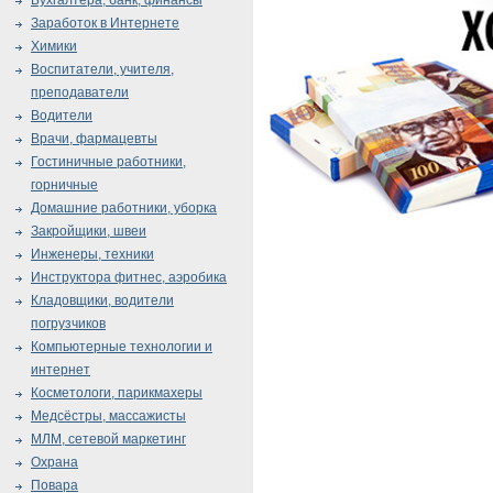
Бухгалтера, банк, финансы
Заработок в Интернете
Химики
Воспитатели, учителя,
преподаватели
Водители
Врачи, фармацевты
Гостиничные работники,
горничные
Домашние работники, уборка
Закройщики, швеи
Инженеры, техники
Инструктора фитнес, аэробика
Кладовщики, водители
погрузчиков
Компьютерные технологии и
интернет
Косметологи, парикмахеры
Медсёстры, массажисты
МЛМ, сетевой маркетинг
Охрана
Повара