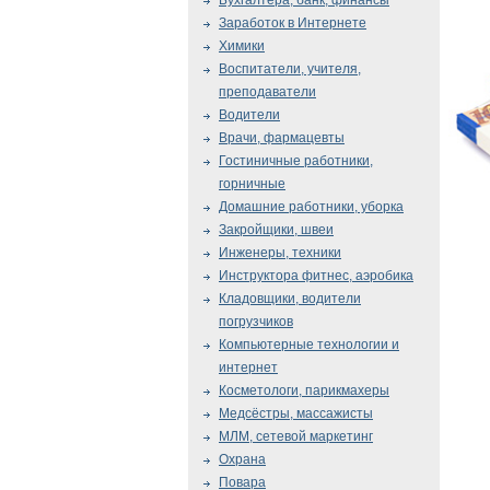
Бухгалтера, банк, финансы
Заработок в Интернете
Химики
Воспитатели, учителя,
преподаватели
Водители
Врачи, фармацевты
Гостиничные работники,
горничные
Домашние работники, уборка
Закройщики, швеи
Инженеры, техники
Инструктора фитнес, аэробика
Кладовщики, водители
погрузчиков
Компьютерные технологии и
интернет
Косметологи, парикмахеры
Медсёстры, массажисты
МЛМ, сетевой маркетинг
Охрана
Повара