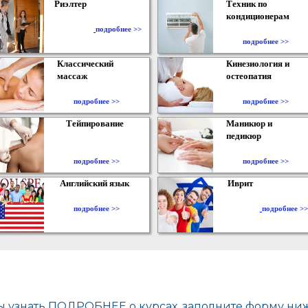
Риэлтер
Техник по
кондиционерам
​
подробнее >>
подробнее >>
Классический
Кинезиология и
массаж
остеопатия
подробнее >>
подробнее >>
Тейпирование
Маникюр и
педикюр
подробнее >>
подробнее >>
Английский язык
Иврит
подробнее >>
подробнее >>