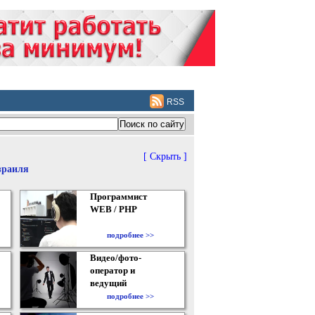
RSS
[ Скрыть ]
зраиля
Программист
WEB / PHP
подробнее >>
Видео/фото-
оператор и
ведущий
подробнее >>