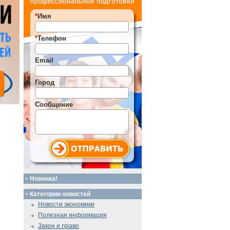
*
Имя
*
Телефон
Email
Город
Сообщение
Новинка!
Категории новостей
Новости экономики
Полезная информация
Закон и право