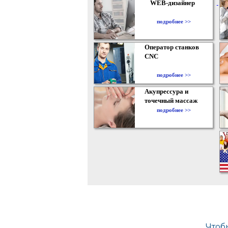
WEB-дизайнер
подробнее >>
Оператор станков
CNC
подробнее >>
Акупрессура и
точечный массаж
подробнее >>