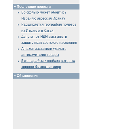
Последние новости
Во сколько может обойтись
Израилю агрессия Ирана?
Расширяется география полетов
из Израиля в Китай
Депутат от НДИ выступил в
защиту прав светского населения
Amazon заставили удалить
антисемитские товары
5 жен арабских шейхов, которых
хорошо бы знать в лицо
Объявления