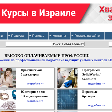
ти
Правила
Помощь
Контакты
Реклама на сайте
ВЫСОКО ОПЛАЧИВАЕМЫЕ ПРОФЕССИИ!
жения по профессиональной подготовке ведущих учебных центров И
Практическая
Программы
бухгалтерия
SolidWorks /
SolidCam
подробнее >>
подробнее >>
Ювелирное дело -
Биржевые
3D моделирование
брокеры
подробнее >>
подробнее >>