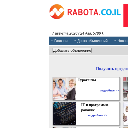
7 августа 2026 ( 24 Ава, 5786 ).
Главная
Доска объявлений
Новос
Получить предло
Турагенты
подробнее >>
IT и программи-
рование
подробнее >>