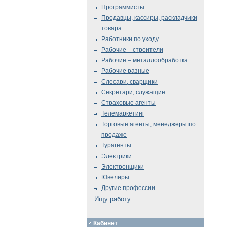
Программисты
Продавцы, кассиры, раскладчики
товара
Работники по уходу
Рабочие – строители
Рабочие – металлообработка
Рабочие разные
Слесари, сварщики
Секретари, служащие
Страховые агенты
Телемаркетинг
Торговые агенты, менеджеры по
продаже
Турагенты
Электрики
Электронщики
Ювелиры
Другие профессии
Ищу работу
Кабинет