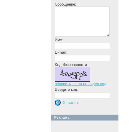
Сообщение:
Имя:
E-mail:
Код безопасности:
обновить, если не виден код
Введите код:
Реклама