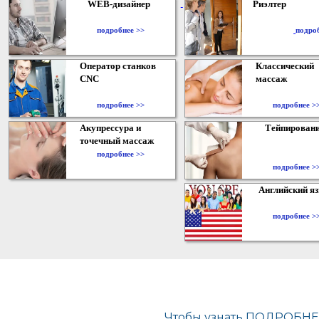
WEB-дизайнер
Риэлтер
​
подробнее >>
подро
Оператор станков
Классический
CNC
массаж
подробнее >>
подробнее >
Акупрессура и
Тейпирован
точечный массаж
подробнее >>
подробнее >
Английский я
подробнее >