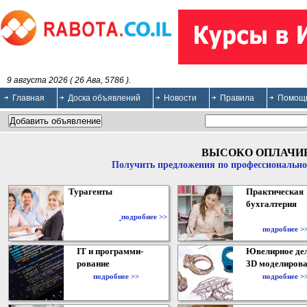
9 августа 2026 ( 26 Ава, 5786 ).
Главная
Доска объявлений
Новости
Правила
Помощ
ВЫСОКО ОПЛАЧИ
Получить предложения по профессионально
Турагенты
Практическая
бухгалтерия
подробнее >>
подробнее >
IT и программи-
Ювелирное дел
рование
3D моделирова
подробнее >>
подробнее >