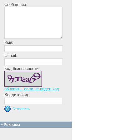
Сообщение:
Имя:
E-mail:
Код безопасности:
обновить, если не виден код
Введите код:
Реклама