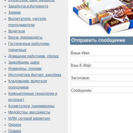
Бухгалтера, банк, финансы
Заработок в Интернете
Химики
Воспитатели, учителя,
преподаватели
Водители
Врачи, фармацевты
Отправить сообщение
Гостиничные работники,
горничные
Ваше Имя:
Домашние работники, уборка
Закройщики, швеи
Ваш E-Mail:
Инженеры, техники
Инструктора фитнес, аэробика
Заголовок:
Кладовщики, водители
погрузчиков
Сообщение:
Компьютерные технологии и
интернет
Косметологи, парикмахеры
Медсёстры, массажисты
МЛМ, сетевой маркетинг
Охрана
Повара