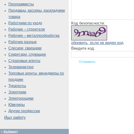
Программисты
Продавцы, кассиры, раскладчики
товара
Код безопасности:
Работники по уходу
Рабочие – строители
Рабочие – металлообработка
Рабочие разные
обновить, если не виден код
Введите код:
Слесари, сварщики
Секретари, служащие
Страховые агенты
Телемаркетинг
Торговые агенты, менеджеры по
продаже
Турагенты
Электрики
Электронщики
Ювелиры
Другие профессии
Ищу работу
Кабинет