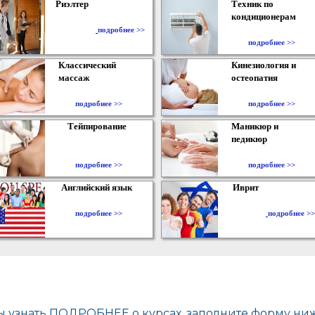
Риэлтер
Техник по
кондиционерам
​
подробнее >>
подробнее >>
Классический
Кинезиология и
массаж
остеопатия
подробнее >>
подробнее >>
Тейпирование
Маникюр и
педикюр
подробнее >>
подробнее >>
Английский язык
Иврит
подробнее >>
подробнее >>