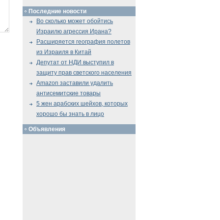
Последние новости
Во сколько может обойтись
Израилю агрессия Ирана?
Расширяется география полетов
из Израиля в Китай
Депутат от НДИ выступил в
защиту прав светского населения
Amazon заставили удалить
антисемитские товары
5 жен арабских шейхов, которых
хорошо бы знать в лицо
Объявления