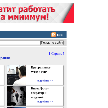
RSS
[ Скрыть ]
зраиля
Программист
WEB / PHP
подробнее >>
Видео/фото-
оператор и
ведущий
подробнее >>