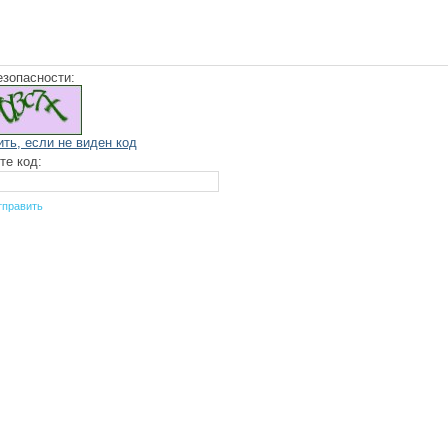
езопасности:
ить, если не виден код
те код: