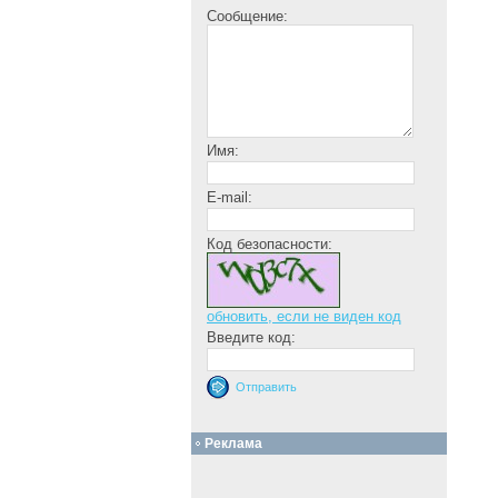
Сообщение:
Имя:
E-mail:
Код безопасности:
обновить, если не виден код
Введите код:
Реклама