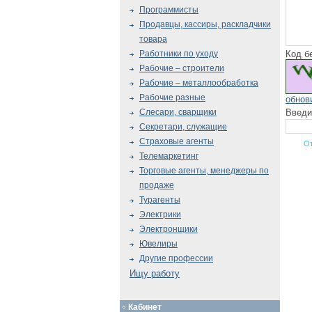
Программисты
Продавцы, кассиры, раскладчики
товара
Код б
Работники по уходу
Рабочие – строители
Рабочие – металлообработка
Рабочие разные
обнов
Введи
Слесари, сварщики
Секретари, служащие
Страховые агенты
Телемаркетинг
Торговые агенты, менеджеры по
продаже
Турагенты
Электрики
Электронщики
Ювелиры
Другие профессии
Ищу работу
Кабинет