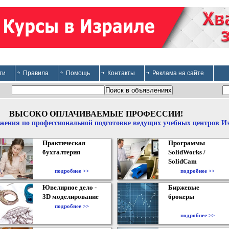
ти
Правила
Помощь
Контакты
Реклама на сайте
ВЫСОКО ОПЛАЧИВАЕМЫЕ ПРОФЕССИИ!
жения по профессиональной подготовке ведущих учебных центров И
Практическая
Программы
бухгалтерия
SolidWorks /
SolidCam
подробнее >>
подробнее >>
Ювелирное дело -
Биржевые
3D моделирование
брокеры
подробнее >>
подробнее >>