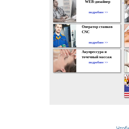
WEB-дизайнер
подробнее >>
Оператор станков
CNC
подробнее >>
Акупрессура и
точечный массаж
подробнее >>