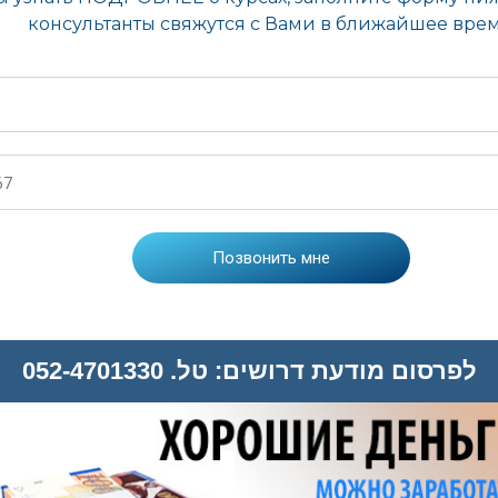
לפרסום מודעת דרושים: טל. 052-4701330