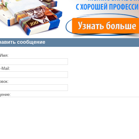
равить сообщение
Имя:
-Mail:
овок:
ение: