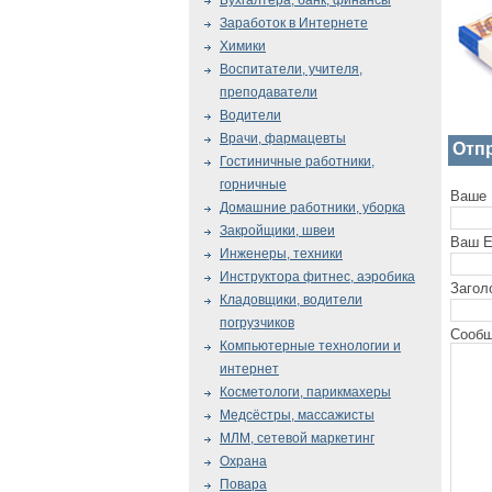
Бухгалтера, банк, финансы
Заработок в Интернете
Химики
Воспитатели, учителя,
преподаватели
Водители
Врачи, фармацевты
Отп
Гостиничные работники,
горничные
Ваше 
Домашние работники, уборка
Закройщики, швеи
Ваш E
Инженеры, техники
Инструктора фитнес, аэробика
Загол
Кладовщики, водители
погрузчиков
Сообщ
Компьютерные технологии и
интернет
Косметологи, парикмахеры
Медсёстры, массажисты
МЛМ, сетевой маркетинг
Охрана
Повара