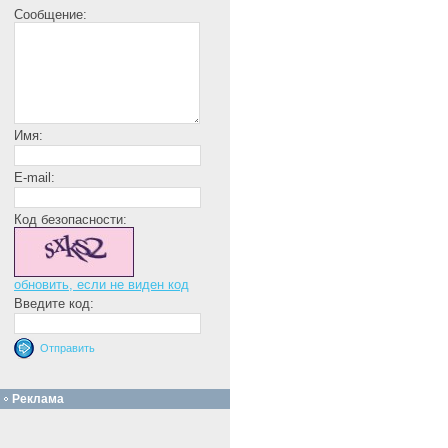
Сообщение:
Имя:
E-mail:
Код безопасности:
обновить, если не виден код
Введите код:
Реклама