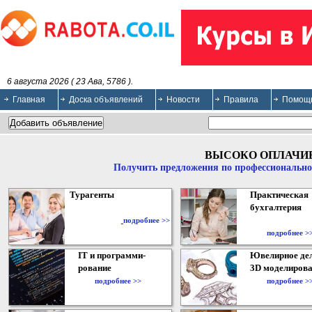
6 августа 2026 ( 23 Ава, 5786 ).
Главная
Доска объявлений
Новости
Правила
Помощ
ВЫСОКО ОПЛАЧИ
Получить предложения по профессионально
Турагенты
Практическая
бухгалтерия
подробнее >>
подробнее >
IT и программи-
Ювелирное дел
рование
3D моделирова
подробнее >>
подробнее >