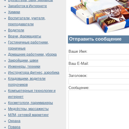
Бухгалтера, банк, финансы
Заработок в Интернете
Химики
Воспитатели, учителя,
преподаватели
Водители
Врачи, фармацевты
Отправить сообщение
Гостиничные работники,
горничные
Ваше Имя:
Домашние работники, уборка
Закройщики, швеи
Ваш E-Mail:
Инженеры, техники
Инструктора фитнес, аэробика
Заголовок:
Кладовщики, водители
погрузчиков
Сообщение:
Компьютерные технологии и
интернет
Косметологи, парикмахеры
Медсёстры, массажисты
МЛМ, сетевой маркетинг
Охрана
Повара