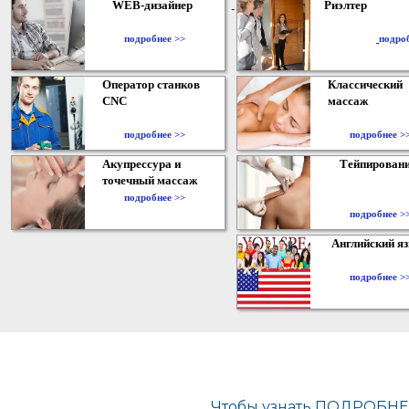
WEB-дизайнер
Риэлтер
​
подробнее >>
подро
Оператор станков
Классический
CNC
массаж
подробнее >>
подробнее >
Акупрессура и
Тейпирован
точечный массаж
подробнее >>
подробнее >
Английский я
подробнее >