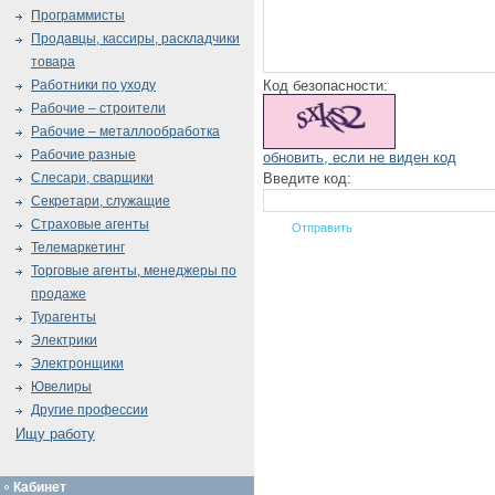
Программисты
Продавцы, кассиры, раскладчики
товара
Код безопасности:
Работники по уходу
Рабочие – строители
Рабочие – металлообработка
Рабочие разные
обновить, если не виден код
Введите код:
Слесари, сварщики
Секретари, служащие
Страховые агенты
Телемаркетинг
Торговые агенты, менеджеры по
продаже
Турагенты
Электрики
Электронщики
Ювелиры
Другие профессии
Ищу работу
Кабинет