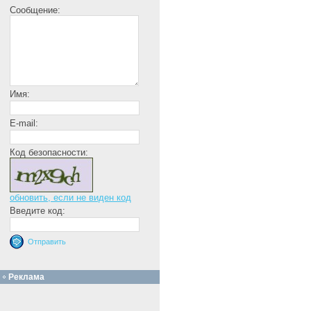
Сообщение:
Имя:
E-mail:
Код безопасности:
обновить, если не виден код
Введите код:
Реклама