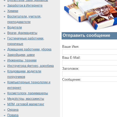
Бухгалтера, банк, финансы
Заработок в Интернете
Химики
Воспитатели, учителя,
преподаватели
Водители
Врачи, фармацевты
Отправить сообщение
Гостиничные работники,
горничные
Ваше Имя:
Домашние работники, уборка
Закройщики, швеи
Ваш E-Mail:
Инженеры, техники
Инструктора фитнес, аэробика
Заголовок:
Кладовщики, водители
погрузчиков
Сообщение:
Компьютерные технологии и
интернет
Косметологи, парикмахеры
Медсёстры, массажисты
МЛМ, сетевой маркетинг
Охрана
Повара