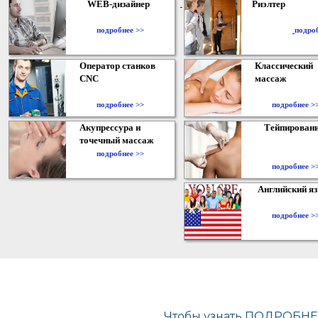
WEB-дизайнер
Риэлтер
​
подробнее >>
подро
Оператор станков
Классический
CNC
массаж
подробнее >>
подробнее >
Акупрессура и
Тейпирован
точечный массаж
подробнее >>
подробнее >
Английский я
подробнее >