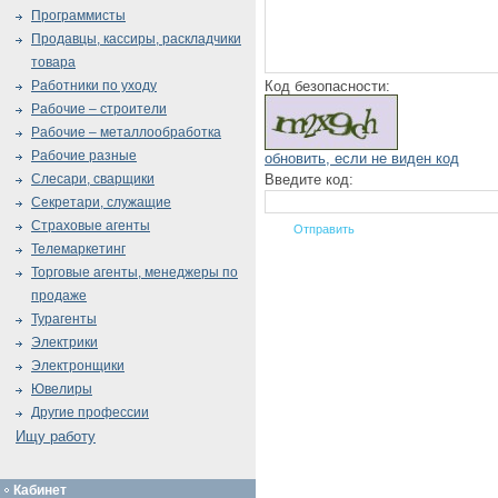
Программисты
Продавцы, кассиры, раскладчики
товара
Код безопасности:
Работники по уходу
Рабочие – строители
Рабочие – металлообработка
Рабочие разные
обновить, если не виден код
Введите код:
Слесари, сварщики
Секретари, служащие
Страховые агенты
Телемаркетинг
Торговые агенты, менеджеры по
продаже
Турагенты
Электрики
Электронщики
Ювелиры
Другие профессии
Ищу работу
Кабинет