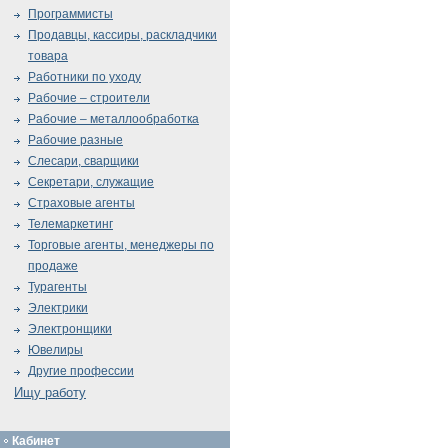
Программисты
Продавцы, кассиры, раскладчики
товара
Работники по уходу
Рабочие – строители
Рабочие – металлообработка
Рабочие разные
Слесари, сварщики
Секретари, служащие
Страховые агенты
Телемаркетинг
Торговые агенты, менеджеры по
продаже
Турагенты
Электрики
Электронщики
Ювелиры
Другие профессии
Ищу работу
Кабинет