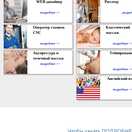
WEB-дизайнер
Риэлтер
​
подробнее >>
подро
Оператор станков
Классический
CNC
массаж
подробнее >>
подробнее >
Акупрессура и
Тейпирован
точечный массаж
подробнее >>
подробнее >
Английский я
подробнее >