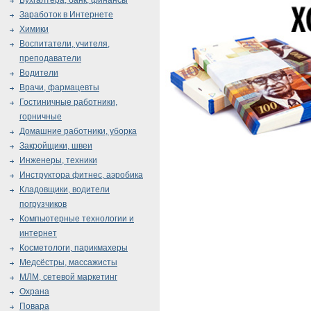
Бухгалтера, банк, финансы
Заработок в Интернете
Химики
Воспитатели, учителя,
преподаватели
Водители
Врачи, фармацевты
Гостиничные работники,
горничные
Домашние работники, уборка
Закройщики, швеи
Инженеры, техники
Инструктора фитнес, аэробика
Кладовщики, водители
погрузчиков
Компьютерные технологии и
интернет
Косметологи, парикмахеры
Медсёстры, массажисты
МЛМ, сетевой маркетинг
Охрана
Повара