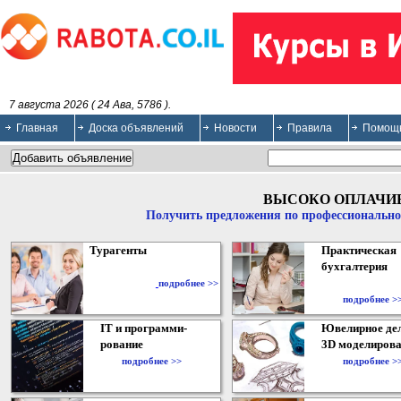
7 августа 2026 ( 24 Ава, 5786 ).
Главная
Доска объявлений
Новости
Правила
Помощ
ВЫСОКО ОПЛАЧИ
Получить предложения по профессионально
Турагенты
Практическая
бухгалтерия
подробнее >>
подробнее >
IT и программи-
Ювелирное дел
рование
3D моделирова
подробнее >>
подробнее >