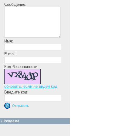
Сообщение:
Имя:
E-mail:
Код безопасности:
обновить, если не виден код
Введите код:
Реклама