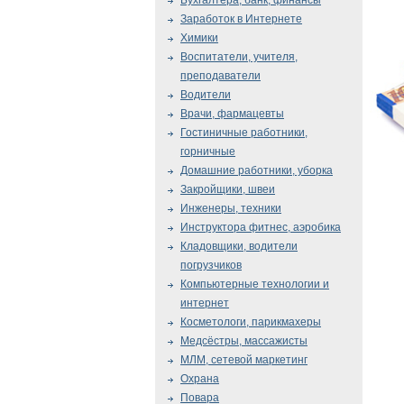
Бухгалтера, банк, финансы
Заработок в Интернете
Химики
Воспитатели, учителя,
преподаватели
Водители
Врачи, фармацевты
Гостиничные работники,
горничные
Домашние работники, уборка
Закройщики, швеи
Инженеры, техники
Инструктора фитнес, аэробика
Кладовщики, водители
погрузчиков
Компьютерные технологии и
интернет
Косметологи, парикмахеры
Медсёстры, массажисты
МЛМ, сетевой маркетинг
Охрана
Повара