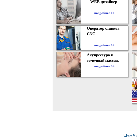
WEB-дизайнер
подробнее >>
Оператор станков
CNC
подробнее >>
Акупрессура и
точечный массаж
подробнее >>