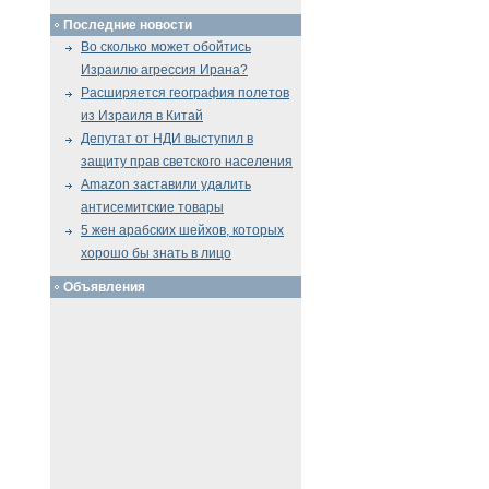
Последние новости
Во сколько может обойтись
Израилю агрессия Ирана?
Расширяется география полетов
из Израиля в Китай
Депутат от НДИ выступил в
защиту прав светского населения
Amazon заставили удалить
антисемитские товары
5 жен арабских шейхов, которых
хорошо бы знать в лицо
Объявления