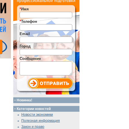
*
Имя
*
Телефон
Email
Город
Сообщение
Новинка!
Категории новостей
Новости экономики
Полезная информация
Закон и право