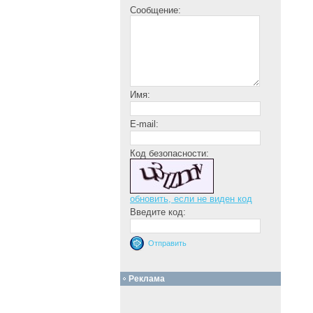
Сообщение:
Имя:
E-mail:
Код безопасности:
обновить, если не виден код
Введите код:
Реклама