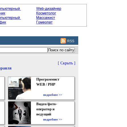
RSS
[ Скрыть ]
зраиля
Программист
WEB / PHP
подробнее >>
Видео/фото-
оператор и
ведущий
подробнее >>