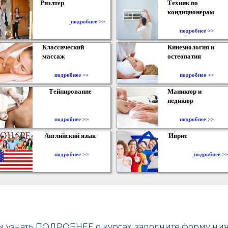
Риэлтер
Техник по
кондиционерам
​
подробнее >>
подробнее >>
Классический
Кинезиология и
массаж
остеопатия
подробнее >>
подробнее >>
Тейпирование
Маникюр и
педикюр
подробнее >>
подробнее >>
Английский язык
Иврит
подробнее >>
подробнее >>