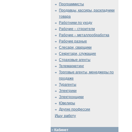
Программисты
Продавцы, кассиры, раскладчики
товара
Работники по уходу
Рабочие – строители
Рабочие – металлообработка
Рабочие разные
Слесари, сварщики
Секретари, служащие
Страховые агенты
Телемаркетинг
Торговые агенты, менеджеры по
продаже
Турагенты
Электрики
Электронщики
Ювелиры
Другие профессии
Ищу работу
Кабинет