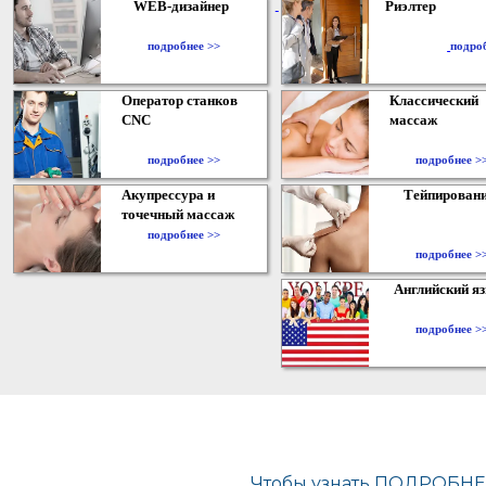
WEB-дизайнер
Риэлтер
​
подробнее >>
подро
Оператор станков
Классический
CNC
массаж
подробнее >>
подробнее >
Акупрессура и
Тейпирован
точечный массаж
подробнее >>
подробнее >
Английский я
подробнее >