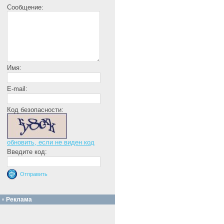
Сообщение:
Имя:
E-mail:
Код безопасности:
обновить, если не виден код
Введите код:
Реклама