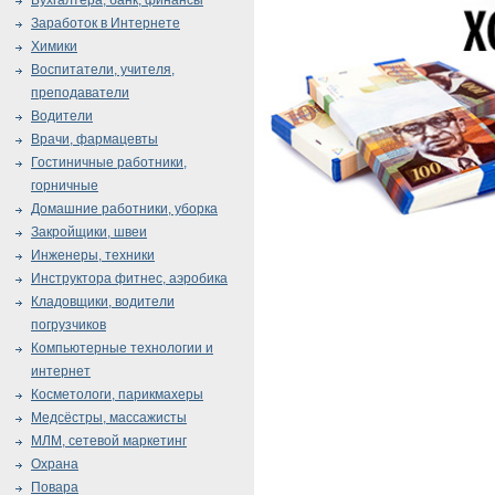
Бухгалтера, банк, финансы
Заработок в Интернете
Химики
Воспитатели, учителя,
преподаватели
Водители
Врачи, фармацевты
Гостиничные работники,
горничные
Домашние работники, уборка
Закройщики, швеи
Инженеры, техники
Инструктора фитнес, аэробика
Кладовщики, водители
погрузчиков
Компьютерные технологии и
интернет
Косметологи, парикмахеры
Медсёстры, массажисты
МЛМ, сетевой маркетинг
Охрана
Повара