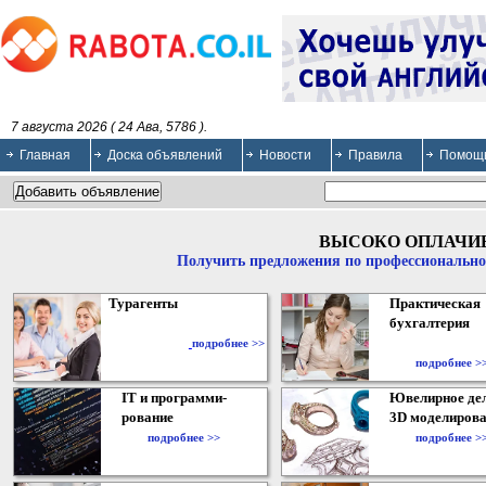
7 августа 2026 ( 24 Ава, 5786 ).
Главная
Доска объявлений
Новости
Правила
Помощ
ВЫСОКО ОПЛАЧИ
Получить предложения по профессионально
Турагенты
Практическая
бухгалтерия
подробнее >>
подробнее >
IT и программи-
Ювелирное дел
рование
3D моделирова
подробнее >>
подробнее >