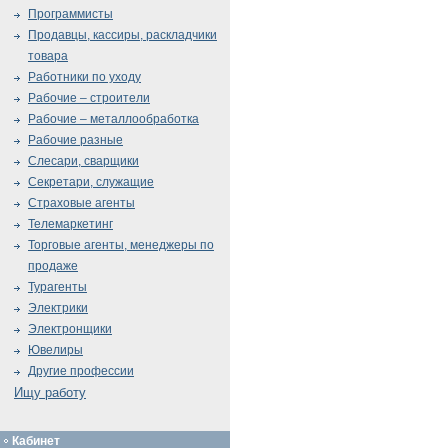
Программисты
Продавцы, кассиры, раскладчики
товара
Работники по уходу
Рабочие – строители
Рабочие – металлообработка
Рабочие разные
Слесари, сварщики
Секретари, служащие
Страховые агенты
Телемаркетинг
Торговые агенты, менеджеры по
продаже
Турагенты
Электрики
Электронщики
Ювелиры
Другие профессии
Ищу работу
Кабинет