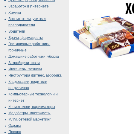
Бухгалтера, банк, финансы
Заработок в Интернете
Химики
Воспитатели, учителя,
преподаватели
Водители
Врачи, фармацевты
Гостиничные работники,
горничные
Домашние работники, уборка
Закройщики, швеи
Инженеры, техники
Инструктора фитнес, аэробика
Кладовщики, водители
погрузчиков
Компьютерные технологии и
интернет
Косметологи, парикмахеры
Медсёстры, массажисты
МЛМ, сетевой маркетинг
Охрана
Повара