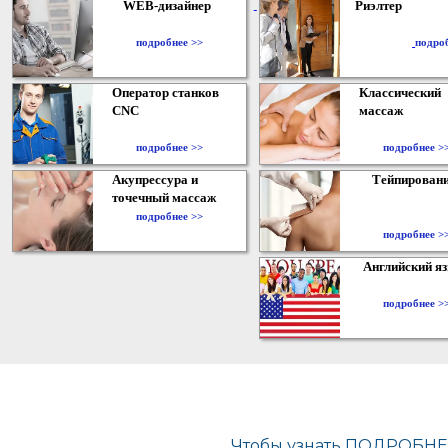
WEB-дизайнер
Риэлтер
​
подробнее >>
подро
Оператор станков
Классический
CNC
массаж
подробнее >>
подробнее >
Акупрессура и
Тейпирован
точечный массаж
подробнее >>
подробнее >
Английский я
подробнее >