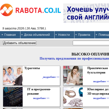
9 августа 2026 ( 26 Ава, 5786 ).
Главная
Доска объявлений
Новости
Правила
Помощ
ВЫСОКО ОПЛАЧИ
Получить предложения по профессионально
Турагенты
Практическая
бухгалтерия
подробнее >>
подробнее >
IT и программи-
Ювелирное дел
рование
3D моделирова
подробнее >>
подробнее >