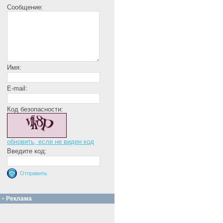
Сообщение:
Имя:
E-mail:
Код безопасности:
обновить, если не виден код
Введите код:
Реклама