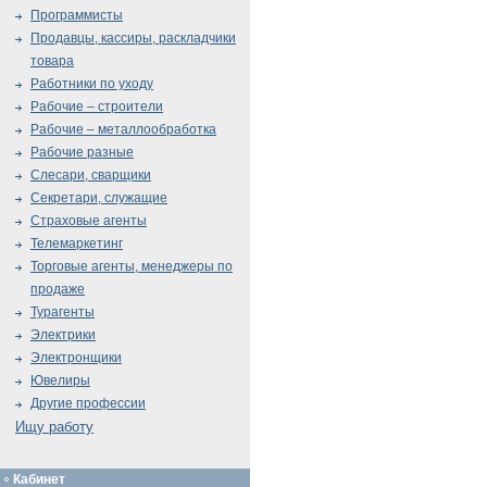
Программисты
Продавцы, кассиры, раскладчики
товара
Работники по уходу
Рабочие – строители
Рабочие – металлообработка
Рабочие разные
Слесари, сварщики
Секретари, служащие
Страховые агенты
Телемаркетинг
Торговые агенты, менеджеры по
продаже
Турагенты
Электрики
Электронщики
Ювелиры
Другие профессии
Ищу работу
Кабинет