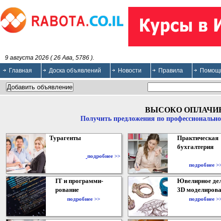
9 августа 2026 ( 26 Ава, 5786 ).
Главная
Доска объявлений
Новости
Правила
Помощ
ВЫСОКО ОПЛАЧИ
Получить предложения по профессионально
Турагенты
Практическая
бухгалтерия
подробнее >>
подробнее >
IT и программи-
Ювелирное дел
рование
3D моделирова
подробнее >>
подробнее >