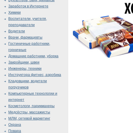
Бухгалтера, банк, финансы
Заработок в Интернете
Химики
Воспитатели, учителя,
преподаватели
Водители
Врачи, фармацевты
Гостиничные работники,
горничные
Домашние работники, уборка
Закройщики, швеи
Инженеры, техники
Инструктора фитнес, аэробика
Кладовщики, водители
погрузчиков
Компьютерные технологии и
интернет
Косметологи, парикмахеры
Медсёстры, массажисты
МЛМ, сетевой маркетинг
Охрана
Повара