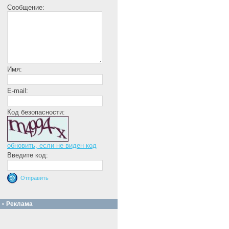
Сообщение:
Имя:
E-mail:
Код безопасности:
обновить, если не виден код
Введите код:
Реклама