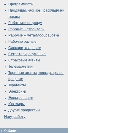
Программисты
Продавцы, кассиры, раскладчики
товара
Работники по уходу
Рабочие – строители
Рабочие – металлообработка
Рабочие разные
Слесари, сварщики
Секретари, служащие
Страховые агенты
Телемаркетинг
Торговые агенты, менеджеры по
продаже
Турагенты
Электрики
Электронщики
Ювелиры
Другие профессии
Ищу работу
Кабинет