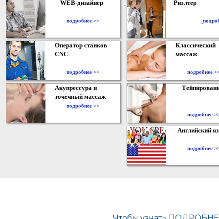
WEB-дизайнер
Риэлтер
​
подробнее >>
подро
Оператор станков
Классический
CNC
массаж
подробнее >>
подробнее >
Акупрессура и
Тейпирован
точечный массаж
подробнее >>
подробнее >
Английский я
подробнее >