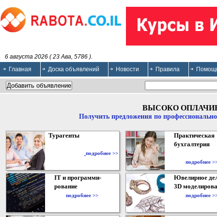
6 августа 2026 ( 23 Ава, 5786 ).
Главная
Доска объявлений
Новости
Правила
Помощ
ВЫСОКО ОПЛАЧИ
Получить предложения по профессионально
Турагенты
Практическая
бухгалтерия
подробнее >>
подробнее >
IT и программи-
Ювелирное дел
рование
3D моделирова
подробнее >>
подробнее >