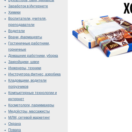
Бухгалтера, банк, финансы
Заработок в Интернете
Химики
Воспитатели, учителя,
преподаватели
Водители
Врачи, фармацевты
Гостиничные работники,
горничные
Домашние работники, уборка
Закройщики, швеи
Инженеры, техники
Инструктора фитнес, аэробика
Кладовщики, водители
погрузчиков
Компьютерные технологии и
интернет
Косметологи, парикмахеры
Медсёстры, массажисты
МЛМ, сетевой маркетинг
Охрана
Повара