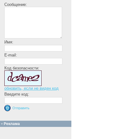
Сообщение:
Имя:
E-mail:
Код безопасности:
обновить, если не виден код
Введите код:
Реклама