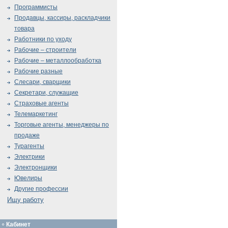
Программисты
Продавцы, кассиры, раскладчики
товара
Работники по уходу
Рабочие – строители
Рабочие – металлообработка
Рабочие разные
Слесари, сварщики
Секретари, служащие
Страховые агенты
Телемаркетинг
Торговые агенты, менеджеры по
продаже
Турагенты
Электрики
Электронщики
Ювелиры
Другие профессии
Ищу работу
Кабинет