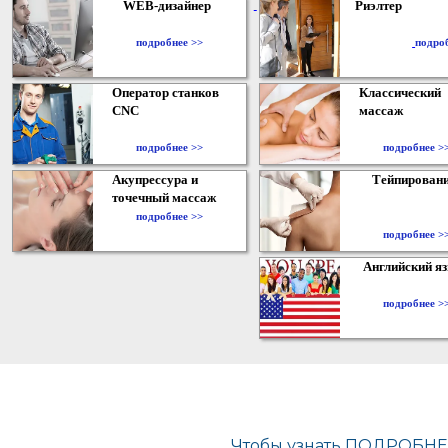
WEB-дизайнер
Риэлтер
​
подробнее >>
подро
Оператор станков
Классический
CNC
массаж
подробнее >>
подробнее >
Акупрессура и
Тейпирован
точечный массаж
подробнее >>
подробнее >
Английский я
подробнее >