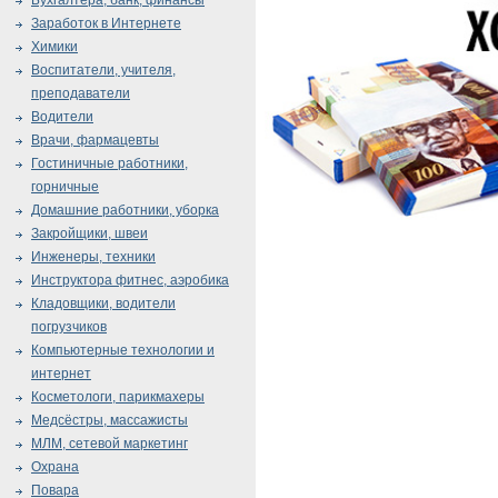
Бухгалтера, банк, финансы
Заработок в Интернете
Химики
Воспитатели, учителя,
преподаватели
Водители
Врачи, фармацевты
Гостиничные работники,
горничные
Домашние работники, уборка
Закройщики, швеи
Инженеры, техники
Инструктора фитнес, аэробика
Кладовщики, водители
погрузчиков
Компьютерные технологии и
интернет
Косметологи, парикмахеры
Медсёстры, массажисты
МЛМ, сетевой маркетинг
Охрана
Повара