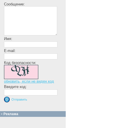
Сообщение:
Имя:
E-mail:
Код безопасности:
обновить, если не виден код
Введите код:
Реклама