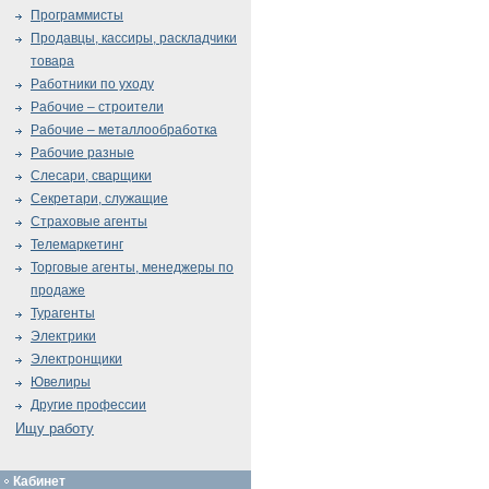
Программисты
Продавцы, кассиры, раскладчики
товара
Работники по уходу
Рабочие – строители
Рабочие – металлообработка
Рабочие разные
Слесари, сварщики
Секретари, служащие
Страховые агенты
Телемаркетинг
Торговые агенты, менеджеры по
продаже
Турагенты
Электрики
Электронщики
Ювелиры
Другие профессии
Ищу работу
Кабинет