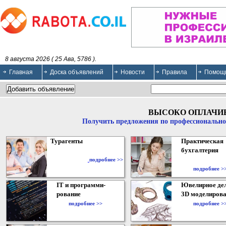
8 августа 2026 ( 25 Ава, 5786 ).
Главная
Доска объявлений
Новости
Правила
Помощ
ВЫСОКО ОПЛАЧИ
Получить предложения по профессионально
Турагенты
Практическая
бухгалтерия
подробнее >>
подробнее >
IT и программи-
Ювелирное дел
рование
3D моделирова
подробнее >>
подробнее >