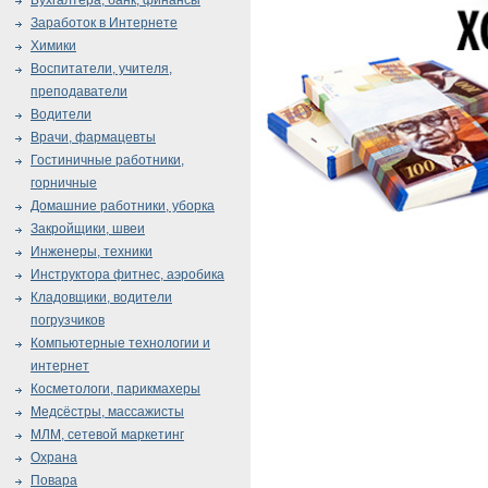
Бухгалтера, банк, финансы
Заработок в Интернете
Химики
Воспитатели, учителя,
преподаватели
Водители
Врачи, фармацевты
Гостиничные работники,
горничные
Домашние работники, уборка
Закройщики, швеи
Инженеры, техники
Инструктора фитнес, аэробика
Кладовщики, водители
погрузчиков
Компьютерные технологии и
интернет
Косметологи, парикмахеры
Медсёстры, массажисты
МЛМ, сетевой маркетинг
Охрана
Повара