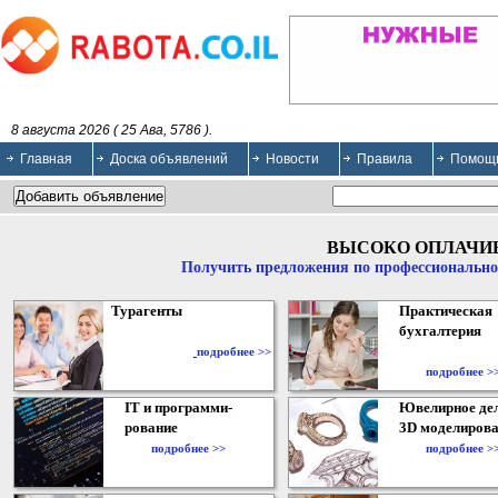
8 августа 2026 ( 25 Ава, 5786 ).
Главная
Доска объявлений
Новости
Правила
Помощ
ВЫСОКО ОПЛАЧИ
Получить предложения по профессионально
Турагенты
Практическая
бухгалтерия
подробнее >>
подробнее >
IT и программи-
Ювелирное дел
рование
3D моделирова
подробнее >>
подробнее >