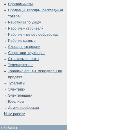
Программисты
Продавцы, кассиры, раскладчики
товара
Работники по уходу
Рабочие – строители
Рабочие – металлообработка
Рабочие разные
Слесари, сварщики
Секретари, служащие
Страховые агенты
Телемаркетинг
Торговые агенты, менеджеры по
продаже
Турагенты
Электрики
Электронщики
Ювелиры
Другие профессии
Ищу работу
Кабинет