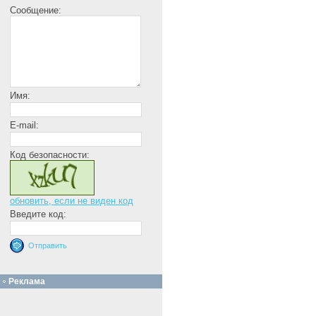
Сообщение:
Имя:
E-mail:
Код безопасности:
обновить, если не виден код
Введите код:
Реклама