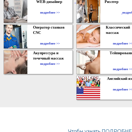
WEB-дизайнер
Риэлтер
​
подробнее >>
подро
Оператор станков
Классический
CNC
массаж
подробнее >>
подробнее >
Акупрессура и
Тейпирован
точечный массаж
подробнее >>
подробнее >
Английский я
подробнее >