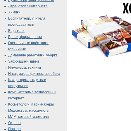
Бухгалтера, банк, финансы
Заработок в Интернете
Химики
Воспитатели, учителя,
преподаватели
Водители
Врачи, фармацевты
Гостиничные работники,
горничные
Домашние работники, уборка
Закройщики, швеи
Инженеры, техники
Инструктора фитнес, аэробика
Кладовщики, водители
погрузчиков
Компьютерные технологии и
интернет
Косметологи, парикмахеры
Медсёстры, массажисты
МЛМ, сетевой маркетинг
Охрана
Повара