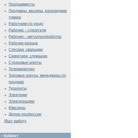
Программисты
Продавцы, кассиры, раскладчики
товара
Работники по уходу
Рабочие – строители
Рабочие – металлообработка
Рабочие разные
Слесари, сварщики
Секретари, служащие
Страховые агенты
Телемаркетинг
Торговые агенты, менеджеры по
продаже
Турагенты
Электрики
Электронщики
Ювелиры
Другие профессии
Ищу работу
Кабинет