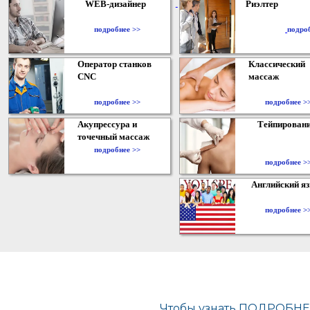
WEB-дизайнер
Риэлтер
​
подробнее >>
подро
Оператор станков
Классический
CNC
массаж
подробнее >>
подробнее >
Акупрессура и
Тейпирован
точечный массаж
подробнее >>
подробнее >
Английский я
подробнее >