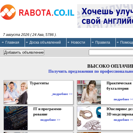
7 августа 2026 ( 24 Ава, 5786 ).
Главная
Доска объявлений
Новости
Правила
Помощ
ВЫСОКО ОПЛАЧИ
Получить предложения по профессионально
Турагенты
Практическая
бухгалтерия
подробнее >>
подробнее >
IT и программи-
Ювелирное дел
рование
3D моделирова
подробнее >>
подробнее >