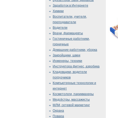
Бухгалтера, банк, финансы
Заработок в Интернете
Химики
Воспитатели, учителя,
преподаватели
Водители
Врачи, фармацевты
Гостиничные работники,
горничные
Домашние работники, уборка
Закройщики, швеи
Инженеры, техники
Инструктора фитнес, аэробика
Кладовщики, водители
погрузчиков
Компьютерные технологии и
интернет
Косметологи, парикмахеры
Медсёстры, массажисты
МЛМ, сетевой маркетинг
Охрана
Повара