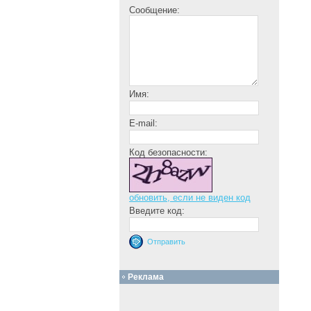
Сообщение:
Имя:
E-mail:
Код безопасности:
обновить, если не виден код
Введите код:
Реклама