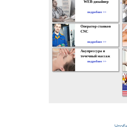
WEB-дизайнер
подробнее >>
Оператор станков
CNC
подробнее >>
Акупрессура и
точечный массаж
подробнее >>