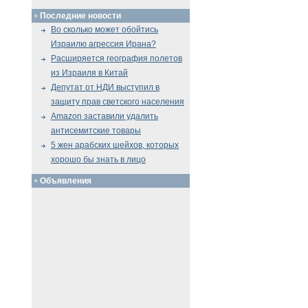
Последние новости
Во сколько может обойтись
Израилю агрессия Ирана?
Расширяется география полетов
из Израиля в Китай
Депутат от НДИ выступил в
защиту прав светского населения
Amazon заставили удалить
антисемитские товары
5 жен арабских шейхов, которых
хорошо бы знать в лицо
Объявления