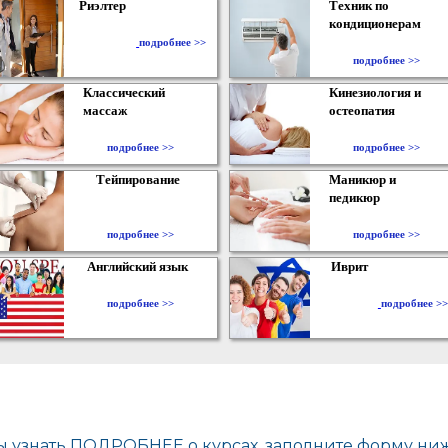
Риэлтер
Техник по
кондиционерам
​
подробнее >>
подробнее >>
Классический
Кинезиология и
массаж
остеопатия
подробнее >>
подробнее >>
Тейпирование
Маникюр и
педикюр
подробнее >>
подробнее >>
Английский язык
Иврит
подробнее >>
подробнее >>