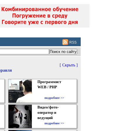
RSS
[ Скрыть ]
зраиля
Программист
WEB / PHP
подробнее >>
Видео/фото-
оператор и
ведущий
подробнее >>