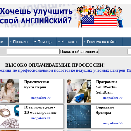
ти
Правила
Помощь
Контакты
Реклама на сайте
ВЫСОКО ОПЛАЧИВАЕМЫЕ ПРОФЕССИИ!
жения по профессиональной подготовке ведущих учебных центров И
Практическая
Программы
бухгалтерия
SolidWorks /
SolidCam
подробнее >>
подробнее >>
Ювелирное дело -
Биржевые
3D моделирование
брокеры
подробнее >>
подробнее >>