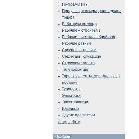
Программисты
Продавцы, кассиры, раскладчики
товара
Работники по уходу
Рабочие – строители
Рабочие – металлообработка
Рабочие разные
Слесари, сварщики
Секретари, служащие
Страховые агенты
Телемаркетинг
Торговые агенты, менеджеры по
продаже
Турагенты
Электрики
Электронщики
Ювелиры
Другие профессии
Ищу работу
Кабинет