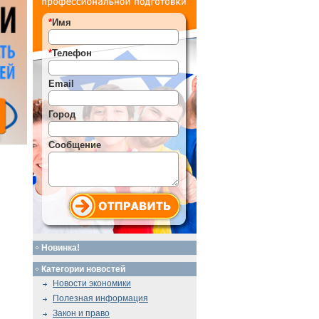
*
Имя
*
Телефон
Email
Город
Сообщение
Новинка!
Категории новостей
Новости экономики
Полезная информация
Закон и право