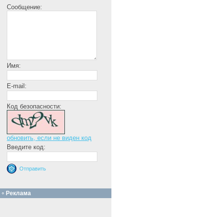
Сообщение:
Имя:
E-mail:
Код безопасности:
обновить, если не виден код
Введите код:
Реклама