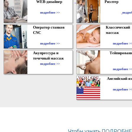
WEB-дизайнер
Риэлтер
​
подробнее >>
подро
Оператор станков
Классический
CNC
массаж
подробнее >>
подробнее >
Акупрессура и
Тейпирован
точечный массаж
подробнее >>
подробнее >
Английский я
подробнее >