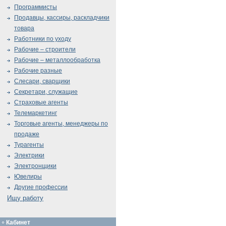
Программисты
Продавцы, кассиры, раскладчики
товара
Работники по уходу
Рабочие – строители
Рабочие – металлообработка
Рабочие разные
Слесари, сварщики
Секретари, служащие
Страховые агенты
Телемаркетинг
Торговые агенты, менеджеры по
продаже
Турагенты
Электрики
Электронщики
Ювелиры
Другие профессии
Ищу работу
Кабинет