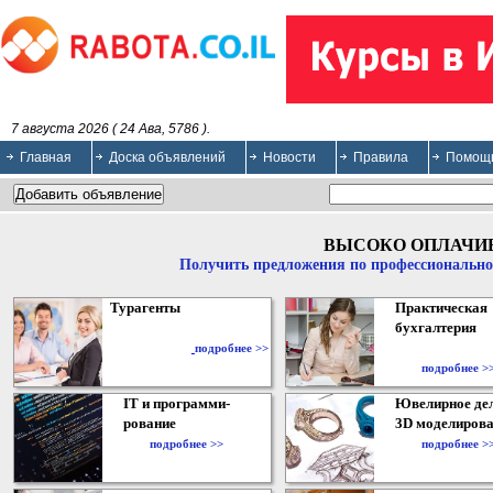
7 августа 2026 ( 24 Ава, 5786 ).
Главная
Доска объявлений
Новости
Правила
Помощ
ВЫСОКО ОПЛАЧИ
Получить предложения по профессионально
Турагенты
Практическая
бухгалтерия
подробнее >>
подробнее >
IT и программи-
Ювелирное дел
рование
3D моделирова
подробнее >>
подробнее >