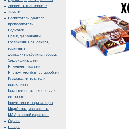
Бухгалтера, банк, финансы
Заработок в Интернете
Химики
Воспитатели, учителя,
преподаватели
Водители
Врачи, фармацевты
Гостиничные работники,
горничные
Домашние работники, уборка
Закройщики, швеи
Инженеры, техники
Инструктора фитнес, аэробика
Кладовщики, водители
погрузчиков
Компьютерные технологии и
интернет
Косметологи, парикмахеры
Медсёстры, массажисты
МЛМ, сетевой маркетинг
Охрана
Повара