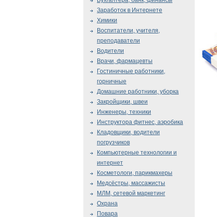
Бухгалтера, банк, финансы
Заработок в Интернете
Химики
Воспитатели, учителя,
преподаватели
Водители
Врачи, фармацевты
Гостиничные работники,
горничные
Домашние работники, уборка
Закройщики, швеи
Инженеры, техники
Инструктора фитнес, аэробика
Кладовщики, водители
погрузчиков
Компьютерные технологии и
интернет
Косметологи, парикмахеры
Медсёстры, массажисты
МЛМ, сетевой маркетинг
Охрана
Повара