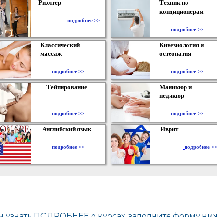
Риэлтер
Техник по
кондиционерам
​
подробнее >>
подробнее >>
Классический
Кинезиология и
массаж
остеопатия
подробнее >>
подробнее >>
Тейпирование
Маникюр и
педикюр
подробнее >>
подробнее >>
Английский язык
Иврит
подробнее >>
подробнее >>