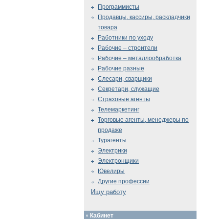
Программисты
Продавцы, кассиры, раскладчики
товара
Работники по уходу
Рабочие – строители
Рабочие – металлообработка
Рабочие разные
Слесари, сварщики
Секретари, служащие
Страховые агенты
Телемаркетинг
Торговые агенты, менеджеры по
продаже
Турагенты
Электрики
Электронщики
Ювелиры
Другие профессии
Ищу работу
Кабинет