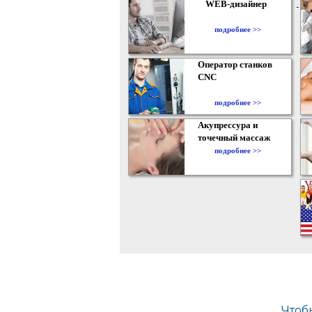
WEB-дизайнер
подробнее >>
Оператор станков
CNC
подробнее >>
Акупрессура и
точечный массаж
подробнее >>