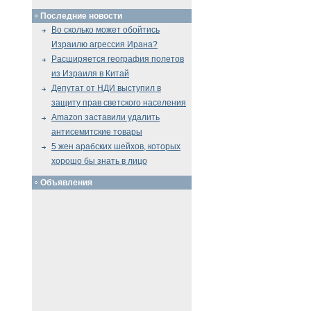
Последние новости
Во сколько может обойтись
Израилю агрессия Ирана?
Расширяется география полетов
из Израиля в Китай
Депутат от НДИ выступил в
защиту прав светского населения
Amazon заставили удалить
антисемитские товары
5 жен арабских шейхов, которых
хорошо бы знать в лицо
Объявления