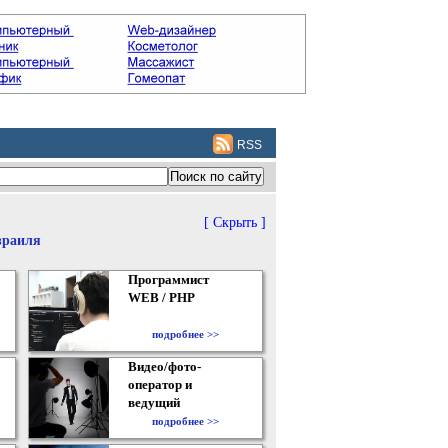
RSS
[ Скрыть ]
зраиля
Программист
WEB / PHP
подробнее >>
Видео/фото-
оператор и
ведущий
подробнее >>