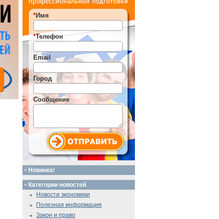
*
Имя
*
Телефон
Email
Город
Сообщение
Новинка!
Категории новостей
Новости экономики
Полезная информация
Закон и право