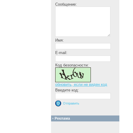
Сообщение:
Имя:
E-mail:
Код безопасности:
обновить, если не виден код
Введите код:
Реклама