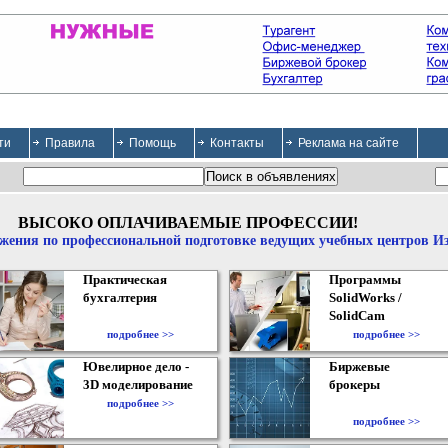
ти
Правила
Помощь
Контакты
Реклама на сайте
ВЫСОКО ОПЛАЧИВАЕМЫЕ ПРОФЕССИИ!
жения по профессиональной подготовке ведущих учебных центров И
Практическая
Программы
бухгалтерия
SolidWorks /
SolidCam
подробнее >>
подробнее >>
Ювелирное дело -
Биржевые
3D моделирование
брокеры
подробнее >>
подробнее >>