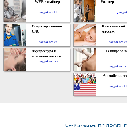
WEB-дизайнер
Риэлтер
​
подробнее >>
подро
Оператор станков
Классический
CNC
массаж
подробнее >>
подробнее >
Акупрессура и
Тейпирован
точечный массаж
подробнее >>
подробнее >
Английский я
подробнее >