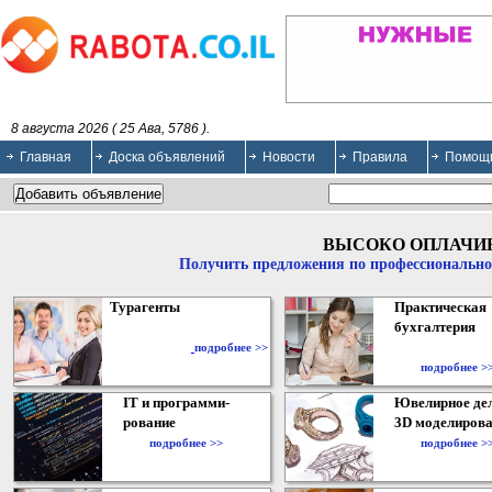
8 августа 2026 ( 25 Ава, 5786 ).
Главная
Доска объявлений
Новости
Правила
Помощ
ВЫСОКО ОПЛАЧИ
Получить предложения по профессионально
Турагенты
Практическая
бухгалтерия
подробнее >>
подробнее >
IT и программи-
Ювелирное дел
рование
3D моделирова
подробнее >>
подробнее >