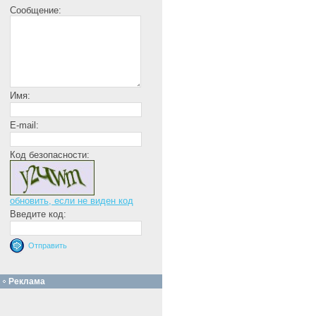
Сообщение:
Имя:
E-mail:
Код безопасности:
обновить, если не виден код
Введите код:
Реклама