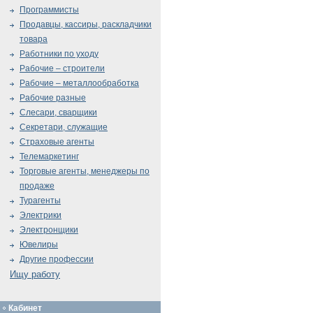
Программисты
Продавцы, кассиры, раскладчики
товара
Работники по уходу
Рабочие – строители
Рабочие – металлообработка
Рабочие разные
Слесари, сварщики
Секретари, служащие
Страховые агенты
Телемаркетинг
Торговые агенты, менеджеры по
продаже
Турагенты
Электрики
Электронщики
Ювелиры
Другие профессии
Ищу работу
Кабинет