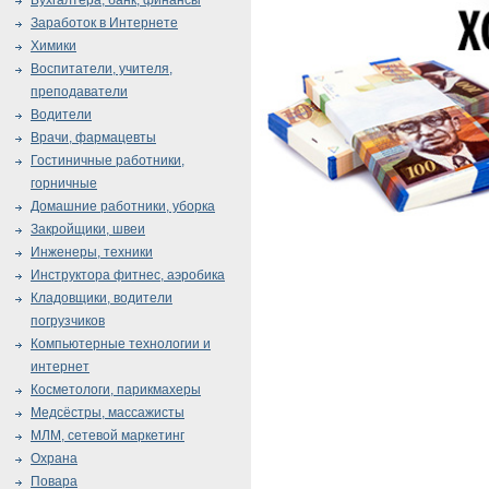
Бухгалтера, банк, финансы
Заработок в Интернете
Химики
Воспитатели, учителя,
преподаватели
Водители
Врачи, фармацевты
Гостиничные работники,
горничные
Домашние работники, уборка
Закройщики, швеи
Инженеры, техники
Инструктора фитнес, аэробика
Кладовщики, водители
погрузчиков
Компьютерные технологии и
интернет
Косметологи, парикмахеры
Медсёстры, массажисты
МЛМ, сетевой маркетинг
Охрана
Повара