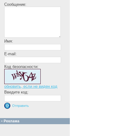
Сообщение:
Имя:
E-mail:
Код безопасности:
обновить, если не виден код
Введите код:
Реклама