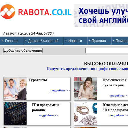
7 августа 2026 ( 24 Ава, 5786 ).
Главная
Доска объявлений
Новости
Правила
Помощ
ВЫСОКО ОПЛАЧИ
Получить предложения по профессионально
Турагенты
Практическая
бухгалтерия
подробнее >>
подробнее >
IT и программи-
Ювелирное дел
рование
3D моделирова
подробнее >>
подробнее >