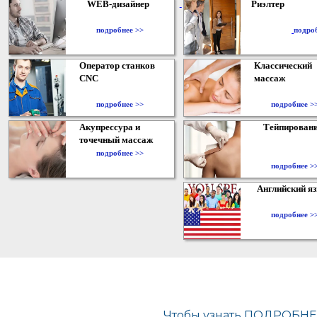
WEB-дизайнер
Риэлтер
​
подробнее >>
подро
Оператор станков
Классический
CNC
массаж
подробнее >>
подробнее >
Акупрессура и
Тейпирован
точечный массаж
подробнее >>
подробнее >
Английский я
подробнее >