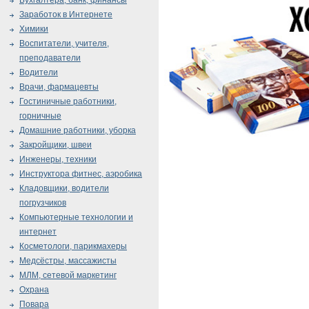
Бухгалтера, банк, финансы
Заработок в Интернете
Химики
Воспитатели, учителя,
преподаватели
Водители
Врачи, фармацевты
Гостиничные работники,
горничные
Домашние работники, уборка
Закройщики, швеи
Инженеры, техники
Инструктора фитнес, аэробика
Кладовщики, водители
погрузчиков
Компьютерные технологии и
интернет
Косметологи, парикмахеры
Медсёстры, массажисты
МЛМ, сетевой маркетинг
Охрана
Повара