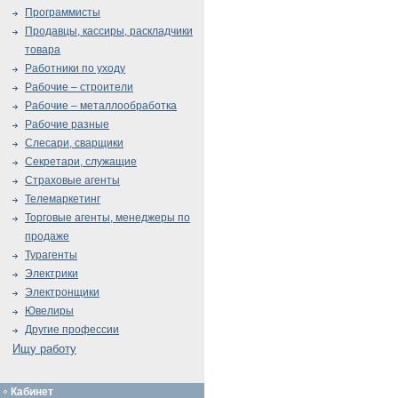
Программисты
Продавцы, кассиры, раскладчики
товара
Работники по уходу
Рабочие – строители
Рабочие – металлообработка
Рабочие разные
Слесари, сварщики
Секретари, служащие
Страховые агенты
Телемаркетинг
Торговые агенты, менеджеры по
продаже
Турагенты
Электрики
Электронщики
Ювелиры
Другие профессии
Ищу работу
Кабинет