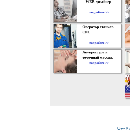
WEB-дизайнер
подробнее >>
Оператор станков
CNC
подробнее >>
Акупрессура и
точечный массаж
подробнее >>