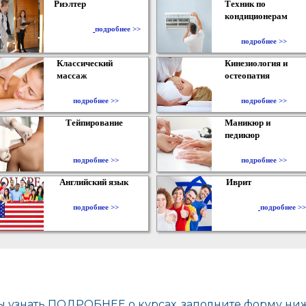
Риэлтер
Техник по
кондиционерам
​
подробнее >>
подробнее >>
Классический
Кинезиология и
массаж
остеопатия
подробнее >>
подробнее >>
Тейпирование
Маникюр и
педикюр
подробнее >>
подробнее >>
Английский язык
Иврит
подробнее >>
подробнее >>