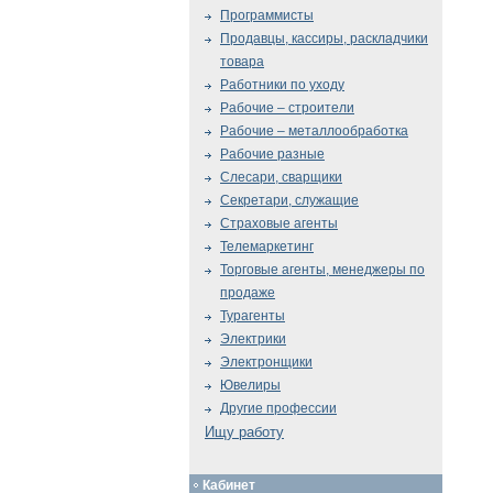
Программисты
Продавцы, кассиры, раскладчики
товара
Работники по уходу
Рабочие – строители
Рабочие – металлообработка
Рабочие разные
Слесари, сварщики
Секретари, служащие
Страховые агенты
Телемаркетинг
Торговые агенты, менеджеры по
продаже
Турагенты
Электрики
Электронщики
Ювелиры
Другие профессии
Ищу работу
Кабинет