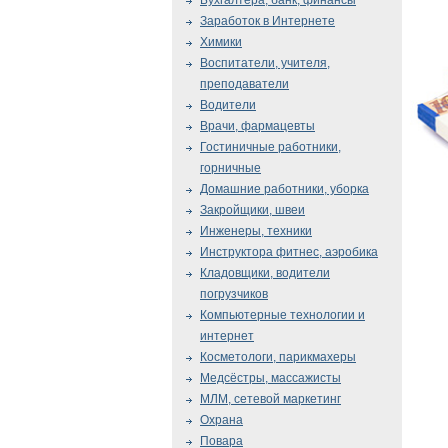
Бухгалтера, банк, финансы
Заработок в Интернете
Химики
Воспитатели, учителя,
преподаватели
Водители
Врачи, фармацевты
Гостиничные работники,
горничные
Домашние работники, уборка
Закройщики, швеи
Инженеры, техники
Инструктора фитнес, аэробика
Кладовщики, водители
погрузчиков
Компьютерные технологии и
интернет
Косметологи, парикмахеры
Медсёстры, массажисты
МЛМ, сетевой маркетинг
Охрана
Повара