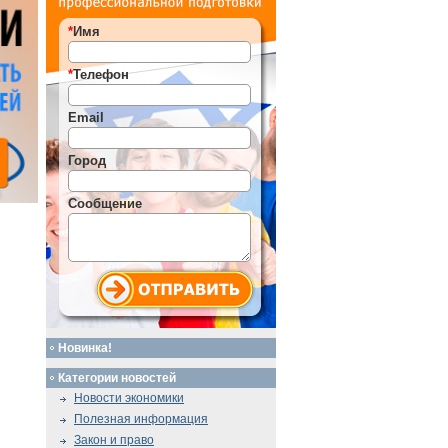
*
Имя
*
Телефон
Email
Город
Сообщение
Новинка!
Категории новостей
Новости экономики
Полезная информация
Закон и право