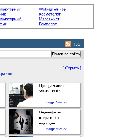
RSS
[ Скрыть ]
зраиля
Программист
WEB / PHP
подробнее >>
Видео/фото-
оператор и
ведущий
подробнее >>