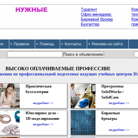
ти
Правила
Помощь
Контакты
Реклама на сайте
ВЫСОКО ОПЛАЧИВАЕМЫЕ ПРОФЕССИИ!
жения по профессиональной подготовке ведущих учебных центров И
Практическая
Программы
бухгалтерия
SolidWorks /
SolidCam
подробнее >>
подробнее >>
Ювелирное дело -
Биржевые
3D моделирование
брокеры
подробнее >>
подробнее >>