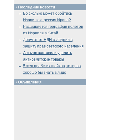
Последние новости
Во сколько может обойтись
Израилю агрессия Ирана?
Расширяется география полетов
из Израиля в Китай
Депутат от НДИ выступил в
защиту прав светского населения
Amazon заставили удалить
антисемитские товары
5 жен арабских шейхов, которых
хорошо бы знать в лицо
Объявления