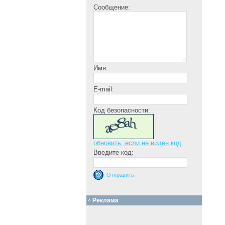
Сообщение:
Имя:
E-mail:
Код безопасности:
обновить, если не виден код
Введите код:
Реклама