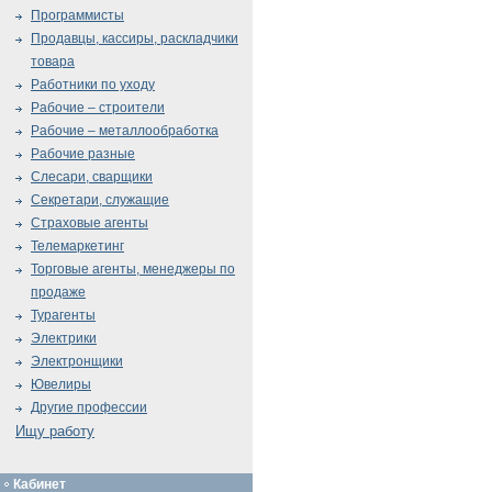
Программисты
Продавцы, кассиры, раскладчики
товара
Работники по уходу
Рабочие – строители
Рабочие – металлообработка
Рабочие разные
Слесари, сварщики
Секретари, служащие
Страховые агенты
Телемаркетинг
Торговые агенты, менеджеры по
продаже
Турагенты
Электрики
Электронщики
Ювелиры
Другие профессии
Ищу работу
Кабинет