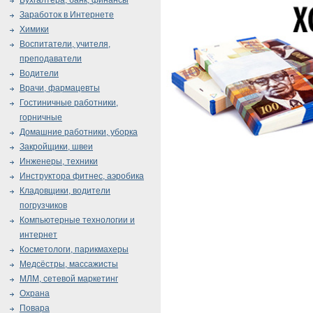
Бухгалтера, банк, финансы
Заработок в Интернете
Химики
Воспитатели, учителя,
преподаватели
Водители
Врачи, фармацевты
Гостиничные работники,
горничные
Домашние работники, уборка
Закройщики, швеи
Инженеры, техники
Инструктора фитнес, аэробика
Кладовщики, водители
погрузчиков
Компьютерные технологии и
интернет
Косметологи, парикмахеры
Медсёстры, массажисты
МЛМ, сетевой маркетинг
Охрана
Повара