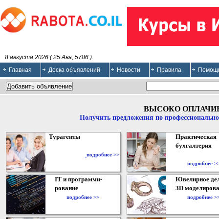
8 августа 2026 ( 25 Ава, 5786 ).
Главная
Доска объявлений
Новости
Правила
Помощ
ВЫСОКО ОПЛАЧИ
Получить предложения по профессионально
Турагенты
Практическая
бухгалтерия
подробнее >>
подробнее >
IT и программи-
Ювелирное дел
рование
3D моделирова
подробнее >>
подробнее >