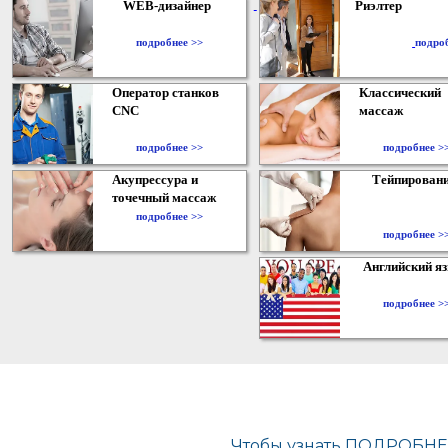
WEB-дизайнер
Риэлтер
​
подробнее >>
подро
Оператор станков
Классический
CNC
массаж
подробнее >>
подробнее >
Акупрессура и
Тейпирован
точечный массаж
подробнее >>
подробнее >
Английский я
подробнее >