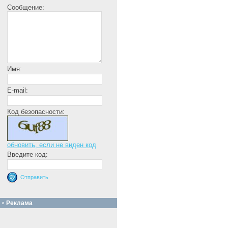
Сообщение:
Имя:
E-mail:
Код безопасности:
обновить, если не виден код
Введите код:
Реклама