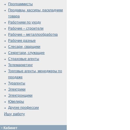
Программисты
Продавцы, кассиры, раскладчики
товара
Работники по уходу
Рабочие – строители
Рабочие – металлообработка
Рабочие разные
Слесари, сварщики
Секретари, служащие
Страховые агенты
Телемаркетинг
Торговые агенты, менеджеры по
продаже
Турагенты
Электрики
Электронщики
Ювелиры
Другие профессии
Ищу работу
Кабинет