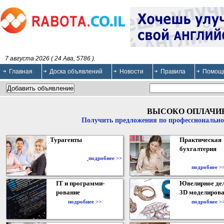
7 августа 2026 ( 24 Ава, 5786 ).
Главная
Доска объявлений
Новости
Правила
Помощ
ВЫСОКО ОПЛАЧИ
Получить предложения по профессионально
Турагенты
Практическая
бухгалтерия
подробнее >>
подробнее >
IT и программи-
Ювелирное дел
рование
3D моделирова
подробнее >>
подробнее >