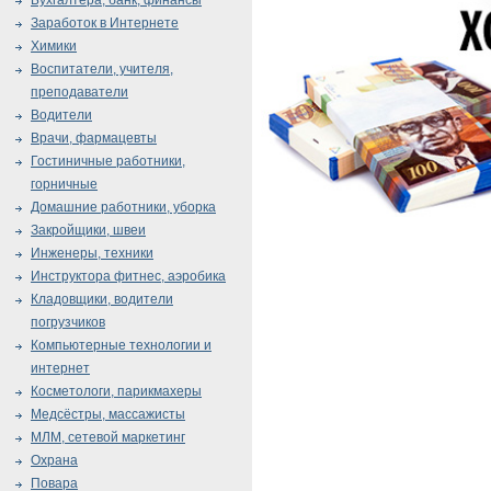
Бухгалтера, банк, финансы
Заработок в Интернете
Химики
Воспитатели, учителя,
преподаватели
Водители
Врачи, фармацевты
Гостиничные работники,
горничные
Домашние работники, уборка
Закройщики, швеи
Инженеры, техники
Инструктора фитнес, аэробика
Кладовщики, водители
погрузчиков
Компьютерные технологии и
интернет
Косметологи, парикмахеры
Медсёстры, массажисты
МЛМ, сетевой маркетинг
Охрана
Повара