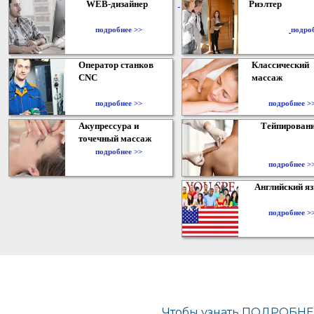
WEB-дизайнер
Риэлтер
​
подробнее >>
подро
Оператор станков
Классический
CNC
массаж
подробнее >>
подробнее >
Акупрессура и
Тейпирован
точечный массаж
подробнее >>
подробнее >
Английский я
подробнее >