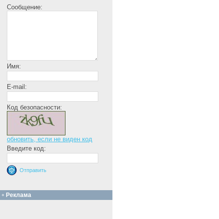
Сообщение:
Имя:
E-mail:
Код безопасности:
обновить, если не виден код
Введите код:
Реклама